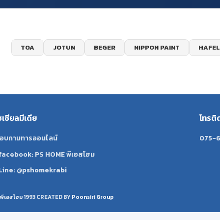
TOA
JOTUN
BEGER
NIPPON PAINT
HAFEL
ซเชียลมีเดีย
โทรติ
อบถามทารออนไลน์
075-6
facebook: PS HOME พีเอสโฮม
Line: @pshomekrabi
พีเอสโฮม
1993 CREATED BY
Poonsiri Group