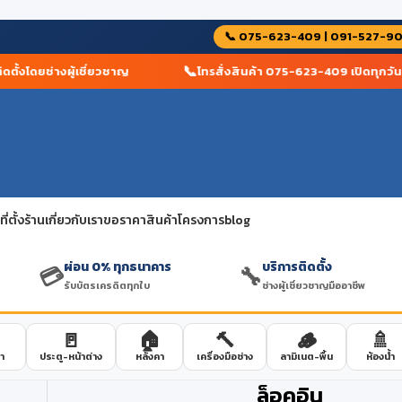
📞 075-623-409 | 091-527-9
📞
ั้งโดยช่างผู้เชี่ยวชาญ
โทรสั่งสินค้า 075-623-409 เปิดทุกวัน
่ตั้งร้าน
เกี่ยวกับเรา
ขอราคาสินค้าโครงการ
blog
ผ่อน 0% ทุกธนาคาร
บริการติดตั้ง
💳
🔧
รับบัตรเครดิตทุกใบ
ช่างผู้เชี่ยวชาญมืออาชีพ
🚪
🏠
🔨
🪵
🚿
า
ประตู-หน้าต่าง
หลังคา
เครื่องมือช่าง
ลามิเนต-พื้น
ห้องน้ำ
ล็อคอิน