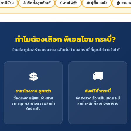
 ทาสีบ้าน
🚿 ติดตั้งสุขภัณฑ์
⚡ งานไฟฟ้า
🪵 ปูพื้น-ผนัง
🏠 งานหล
ทำไมต้องเลือก พีเอสโฮม กระบี่?
ร้านวัสดุก่อสร้างครบวงจรอันดับ 1 ของกระบี่ ที่คุณไว้วางใจได้
💲
🚚
ราคาโรงงาน ถูกกว่า
ส่งฟรีทั่วกระบี่
ซื้อตรงจากผู้แทนจำหน่าย
จัดส่งรวดเร็ว ฟรีในเขตกระบี่
ราคาถูกกว่าห้างสรรพสินค้า
สินค้าหนักก็ส่งถึงหน้าบ้าน
รับประกัน