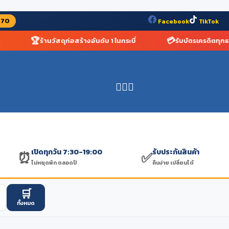
070
Facebook
TikTok
🏆
💳
ร้านวัสดุก่อสร้างอันดับ 1 ในกระบี่
รับบัตรเครดิตทุกธน
฿
0.00
เปิดทุกวัน 7:30-19:00
รับประกันสินค้า
⏰
✅
ไม่หยุดพัก ตลอดปี
คืนง่าย เปลี่ยนได้
🛒
ทั้งหมด