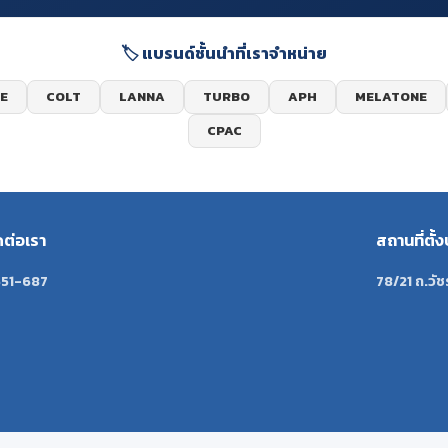
🏷️ แบรนด์ชั้นนำที่เราจำหน่าย
E
COLT
LANNA
TURBO
APH
MELATONE
CPAC
ดต่อเรา
สถานที่ตั้ง
51-687
78/21 ถ.วัช