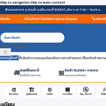
Skip to navigation
Skip to main content
ถนนมหาราช ต.ปากน้ำ อ.เมือง กระบี่ 81000
เปิด จ-อา 7:30 – 19:00 น.
⭐
🔧
ะกัน
สินค้ากว่า 10,000 รายการ พร้อมส่ง
บริการติดต
Select category
มวดหมู่สินค้า
ซื้อสินค้าตามแบรนด์
แนวคิดทางการค้า
แคตตาล็อกสินค้า
สถานที
ส่งฟรีในกระบี่
สินค้า 10,000+ รายการ
🚚
🏪
สั่งขั้นต่ำ 500 บาท
ครบวงจร พร้อมส่ง
🎨
🏗️
⚙️
🟫
🚰
⚡
สีทาบ้าน
ปูนซีเมนต์
เหล็ก
กระเบื้อง
ท่อ-ประปา
ไฟฟ้
ะเบียน