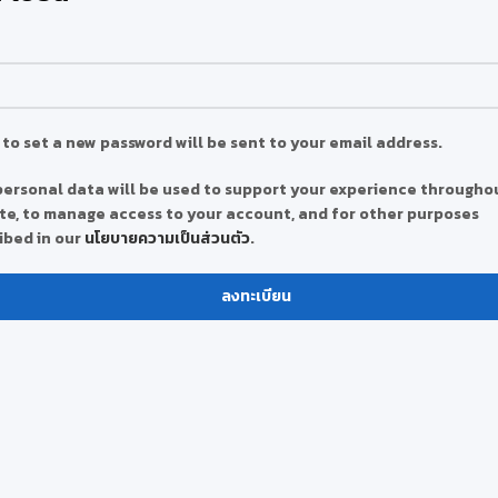
*
k to set a new password will be sent to your email address.
personal data will be used to support your experience throughou
te, to manage access to your account, and for other purposes
ibed in our
นโยบายความเป็นส่วนตัว
.
ลงทะเบียน