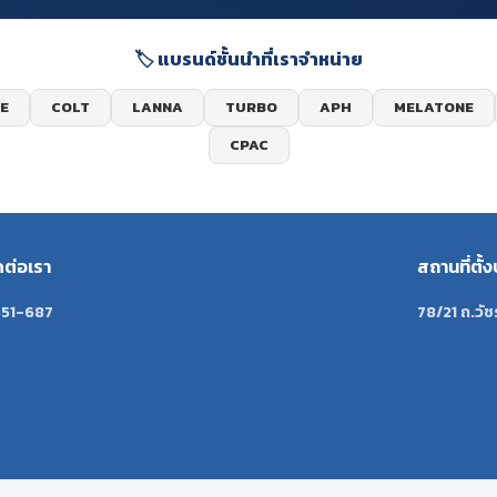
🏷️ แบรนด์ชั้นนำที่เราจำหน่าย
E
COLT
LANNA
TURBO
APH
MELATONE
CPAC
ดต่อเรา
สถานที่ตั้ง
51-687
78/21 ถ.วัช