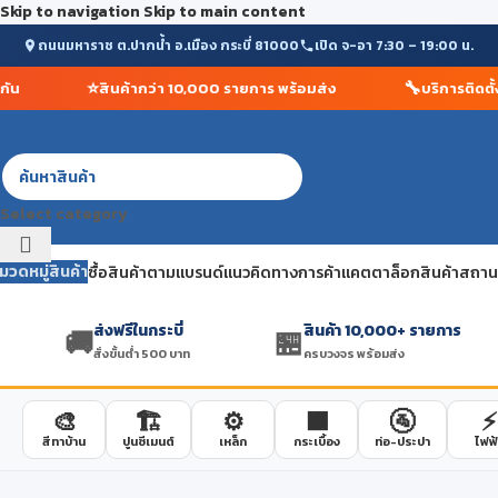
Skip to navigation
Skip to main content
ถนนมหาราช ต.ปากน้ำ อ.เมือง กระบี่ 81000
เปิด จ-อา 7:30 – 19:00 น.
⭐
🔧
สินค้ากว่า 10,000 รายการ พร้อมส่ง
บริการติดตั้งโ
Select category
มวดหมู่สินค้า
ซื้อสินค้าตามแบรนด์
แนวคิดทางการค้า
แคตตาล็อกสินค้า
สถานที
ส่งฟรีในกระบี่
สินค้า 10,000+ รายการ
🚚
🏪
สั่งขั้นต่ำ 500 บาท
ครบวงจร พร้อมส่ง
🎨
🏗️
⚙️
🟫
🚰
⚡
สีทาบ้าน
ปูนซีเมนต์
เหล็ก
กระเบื้อง
ท่อ-ประปา
ไฟฟ้