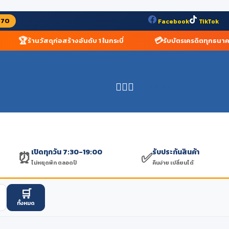
070
Facebook
TikTok
🏆
💳
ร้านวัสดุก่อสร้างอันดับ 1 ในกระบี่
รับบัตรเครดิตทุกธนาคาร
฿
0.00
เปิดทุกวัน 7:30-19:00
รับประกันสินค้า
⏰
✅
ไม่หยุดพัก ตลอดปี
คืนง่าย เปลี่ยนได้
🛒
ทั้งหมด