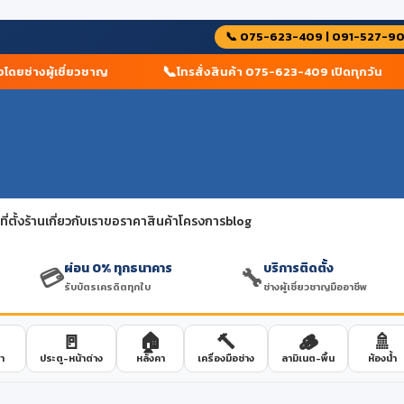
📞 075-623-409 | 091-527-9
📞
ดยช่างผู้เชี่ยวชาญ
โทรสั่งสินค้า 075-623-409 เปิดทุกวัน
่ตั้งร้าน
เกี่ยวกับเรา
ขอราคาสินค้าโครงการ
blog
ผ่อน 0% ทุกธนาคาร
บริการติดตั้ง
💳
🔧
รับบัตรเครดิตทุกใบ
ช่างผู้เชี่ยวชาญมืออาชีพ
🚪
🏠
🔨
🪵
🚿
า
ประตู-หน้าต่าง
หลังคา
เครื่องมือช่าง
ลามิเนต-พื้น
ห้องน้ำ