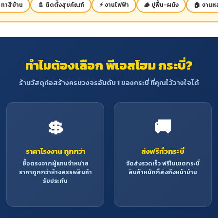
 ทาสีบ้าน
🚿 ติดตั้งสุขภัณฑ์
⚡ งานไฟฟ้า
🪵 ปูพื้น-ผนัง
🏠 งานหล
ทำไมต้องเลือก พีเอสโฮม กระบี่?
ร้านวัสดุก่อสร้างครบวงจรอันดับ 1 ของกระบี่ ที่คุณไว้วางใจได้
💲
🚚
ราคาโรงงาน ถูกกว่า
ส่งฟรีทั่วกระบี่
ซื้อตรงจากผู้แทนจำหน่าย
จัดส่งรวดเร็ว ฟรีในเขตกระบี่
ราคาถูกกว่าห้างสรรพสินค้า
สินค้าหนักก็ส่งถึงหน้าบ้าน
รับประกัน