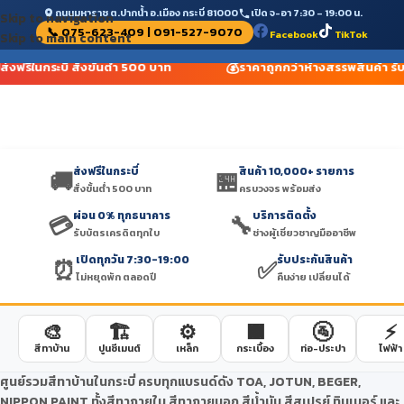
ถนนมหาราช ต.ปากน้ำ อ.เมือง กระบี่ 81000
เปิด จ-อา 7:30 – 19:00 น.
Skip to navigation
📞 075-623-409 | 091-527-9070
Facebook
TikTok
Skip to main content
💰
ส่งฟรีในกระบี่ สั่งขั้นต่ำ 500 บาท
ราคาถูกกว่าห้างสรรพสินค้า รับ
ส่งฟรีในกระบี่
สินค้า 10,000+ รายการ
🚚
🏪
สั่งขั้นต่ำ 500 บาท
ครบวงจร พร้อมส่ง
ผ่อน 0% ทุกธนาคาร
บริการติดตั้ง
💳
🔧
รับบัตรเครดิตทุกใบ
ช่างผู้เชี่ยวชาญมืออาชีพ
เปิดทุกวัน 7:30-19:00
รับประกันสินค้า
⏰
✅
ไม่หยุดพัก ตลอดปี
คืนง่าย เปลี่ยนได้
🎨
🏗️
⚙️
🟫
🚰
⚡
สีทาบ้าน
ปูนซีเมนต์
เหล็ก
กระเบื้อง
ท่อ-ประปา
ไฟฟ้า
ศูนย์รวมสีทาบ้านในกระบี่ ครบทุกแบรนด์ดัง TOA, JOTUN, BEGER,
NIPPON PAINT ทั้งสีทาภายใน สีทาภายนอก สีน้ำมัน สีสเปรย์ ทินเนอร์ และ