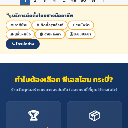
1
2
3
4
…
49
50
51
→
🔧
บริการติดตั้งโดยช่างมืออาชีพ
🎨 ทาสีบ้าน
🚿 ติดตั้งสุขภัณฑ์
⚡ งานไฟฟ้า
🪵 ปูพื้น-ผนัง
🏠 งานหลังคา
🚰 ระบบประปา
📞 โทรนัดช่าง
ทำไมต้องเลือก พีเอสโฮม กระบี่?
ร้านวัสดุก่อสร้างครบวงจรอันดับ 1 ของกระบี่ ที่คุณไว้วางใจได้
🏆
📦