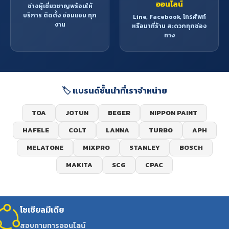
ออนไลน์
ช่างผู้เชี่ยวชาญพร้อมให้
บริการ ติดตั้ง ซ่อมแซม ทุก
Line, Facebook, โทรศัพท์
งาน
หรือมาที่ร้าน สะดวกทุกช่อง
ทาง
🏷️ แบรนด์ชั้นนำที่เราจำหน่าย
TOA
JOTUN
BEGER
NIPPON PAINT
HAFELE
COLT
LANNA
TURBO
APH
MELATONE
MIXPRO
STANLEY
BOSCH
MAKITA
SCG
CPAC
โซเชียลมีเดีย
สอบถามทารออนไลน์