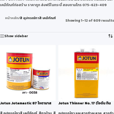
เคมีภัณฑ์ก่อสร้าง ราคาถูก ส่งฟรีในกระบี่ สอบถามโทร 075-623-409
หน้าหลัก
/
สี อุปกรณ์ทาสี เคมีภัณฑ์
Showing 1–12 of 609 results
Show sidebar
Jotun Jotamastic 87 โจตามาส
Jotun Thinner No. 17 (โจตัน ทิน
ติก 87 สีเทา
เนอร์ เบอร์ 17)
สี อุปกรณ์ทาสี เคมีภัณฑ์
,
สีทาบ้าน
,
สี
อุปกรณ์ทา และสารทำละลาย
,
สารทำ