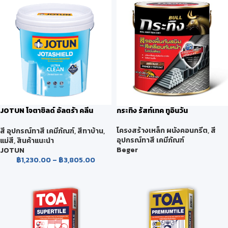
JOTUN โจตาชิลด์ อัลตร้า คลีน
กระทิง รัสท์เทค ทูอินวัน
JOTA SHIELD ULTRA CLEAN
โครงสร้างเหล็ก ผนังคอนกรีต
,
สี
สี อุปกรณ์ทาสี เคมีภัณฑ์
,
สีทาบ้าน
,
อุปกรณ์ทาสี เคมีภัณฑ์
แม่สี
,
สินค้าแนะนำ
Beger
JOTUN
฿
1,230.00
–
฿
3,805.00