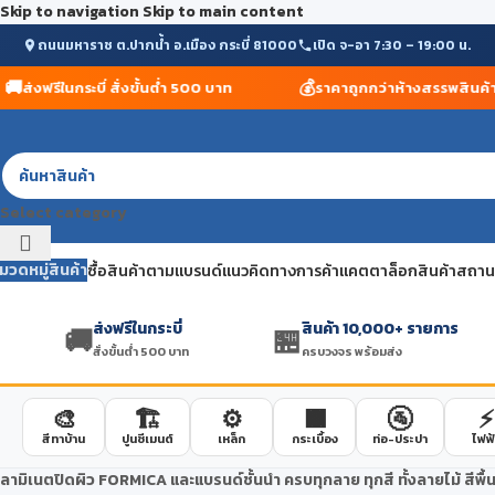
Skip to navigation
Skip to main content
ถนนมหาราช ต.ปากน้ำ อ.เมือง กระบี่ 81000
เปิด จ-อา 7:30 – 19:00 น.
💰
ส่งฟรีในกระบี่ สั่งขั้นต่ำ 500 บาท
ราคาถูกกว่าห้างสรรพสินค้า รับ
Select category
มวดหมู่สินค้า
ซื้อสินค้าตามแบรนด์
แนวคิดทางการค้า
แคตตาล็อกสินค้า
สถานที
ส่งฟรีในกระบี่
สินค้า 10,000+ รายการ
🚚
🏪
สั่งขั้นต่ำ 500 บาท
ครบวงจร พร้อมส่ง
🎨
🏗️
⚙️
🟫
🚰
⚡
สีทาบ้าน
ปูนซีเมนต์
เหล็ก
กระเบื้อง
ท่อ-ประปา
ไฟฟ้
ลามิเนตปิดผิว FORMICA และแบรนด์ชั้นนำ ครบทุกลาย ทุกสี ทั้งลายไม้ สีพื้น