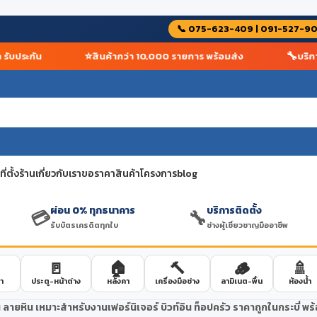
📞 075-623-409 | 091-527-9
⭐
🔧
ประกัน
สินค้ากว่า 10,000 รายการ พร้อมส่ง
บริการติ
่ตั้งร้าน
เกี่ยวกับเรา
ขอราคาสินค้าโครงการ
blog
ผ่อน 0% ทุกธนาคาร
บริการติดตั้ง
💳
🔧
รับบัตรเครดิตทุกใบ
ช่างผู้เชี่ยวชาญมืออาชีพ
🚪
🏠
🔨
🪵
🚿
า
ประตู-หน้าต่าง
หลังคา
เครื่องมือช่าง
ลามิเนต-พื้น
ห้องน้ำ
 ลายหิน เหมาะสำหรับงานเฟอร์นิเจอร์ บิวท์อิน ท็อปครัว ราคาถูกในกระบี่ พร