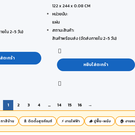
122 x 244 x 0.08 CM
หน่วยนับ:
แผ่น
สถานะสินค้า:
ายใน 2-5 วัน)
สินค้าพร้อมส่ง (จัดส่งภายใน 2-5 วัน)
ส่ตะกร้า
หยิบใส่ตะกร้า
1
2
3
4
…
14
15
16
→
 ทาสีบ้าน
🚿 ติดตั้งสุขภัณฑ์
⚡ งานไฟฟ้า
🪵 ปูพื้น-ผนัง
🏠 งานหล