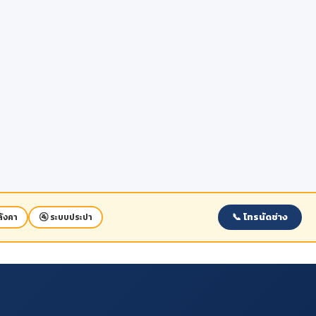
📞 โทรนัดช่าง
ังคา
🚰 ระบบประปา