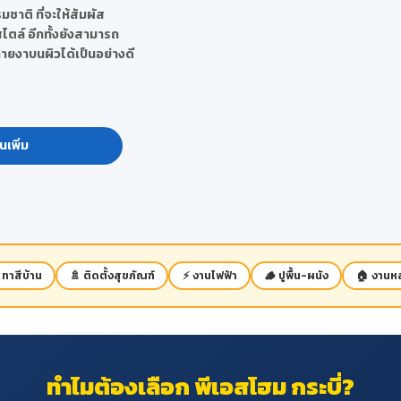
ชาติ ที่จะให้สัมผัส
ไตล์ อีกทั้งยังสามารถ
งาบนผิวได้เป็นอย่างดี
นเพิ่ม
 ทาสีบ้าน
🚿 ติดตั้งสุขภัณฑ์
⚡ งานไฟฟ้า
🪵 ปูพื้น-ผนัง
🏠 งานหล
ทำไมต้องเลือก พีเอสโฮม กระบี่?