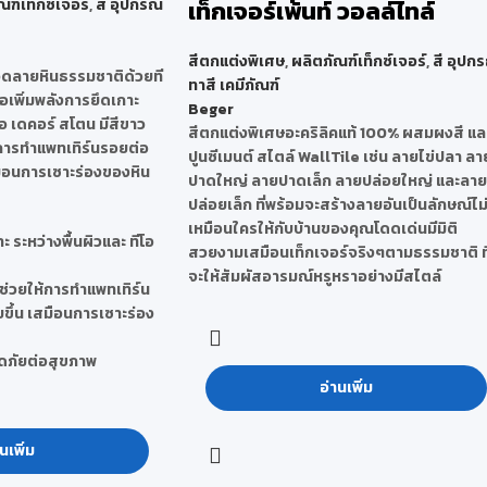
ณฑ์เท็กซ์เจอร์
,
สี อุปกรณ์
เท็กเจอร์เพ้นท์ วอลล์ไทล์
สีตกแต่งพิเศษ
,
ผลิตภัณฑ์เท็กซ์เจอร์
,
สี อุปกร
วดลายหินธรรมชาติด้วยที
ทาสี เคมีภัณฑ์
่อเพิ่มพลังการยึดเกาะ
Beger
เอ เดคอร์ สโตน มีสีขาว
สีตกแต่งพิเศษอะคริลิคแท้ 100% ผสมผงสี แล
้การทำแพทเทิร์นรอยต่อ
ปูนซีเมนต์ สไตล์ WallTile เช่น ลายไข่ปลา ลา
มือนการเซาะร่องของหิน
ปาดใหญ่ ลายปาดเล็ก ลายปล่อยใหญ่ และลาย
ปล่อยเล็ก ที่พร้อมจะสร้างลายอันเป็นลักษณ์ไม
เหมือนใครให้กับบ้านของคุณโดดเด่นมีมิติ
ะ ระหว่างพื้นผิวและ ทีโอ
สวยงามเสมือนเท็กเจอร์จริงๆตามธรรมชาติ ที
จะให้สัมผัสอารมณ์หรูหราอย่างมีสไตล์
อช่วยให้การทำแพทเทิร์น
ขึ้น เสมือนการเซาะร่อง
อดภัยต่อสุขภาพ
อ่านเพิ่ม
นเพิ่ม