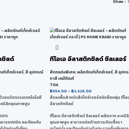
Show
กชิลด์
ทีโอเอ อีลาสติกชิลด์ ซีลเลอร์
ณฑ์เท็กซ์เจอร์
,
สี อุปกรณ์
สีตกแต่งพิเศษ
,
ผลิตภัณฑ์เท็กซ์เจอร์
,
สี อุปกร
ทาสี เคมีภัณฑ์
TOA
฿
554.00
–
฿
2,426.00
ด้วยนวัตกรรมเทคโนโลยี
สีรองพื้นสำหรับสีเท็กซ์เจอร์ชนิดยืดหยุ่น ทีโอ
ะคริลิกคุณภาพสูง
อีลาสติกชิลด์
 500%
ทีโอเอ อีลาสติกชิลด์ ซิลเลอร์ ผลิตจาก อะคริล
ามารถปกปิด และป้องกัน
คุณภาพสูง สามารถต่อต้านการเกิดเชื้อรา
้อย่างดีเยี่ยม
ตะไคร่น้ำ และป้องกันด่างในปูน รวมทั้งเพิ่มการ