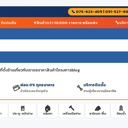
📞 075-623-409 | 091-527-9
⭐
🔧
ประกัน
สินค้ากว่า 10,000 รายการ พร้อมส่ง
บริการติ
่ตั้งร้าน
เกี่ยวกับเรา
ขอราคาสินค้าโครงการ
blog
ผ่อน 0% ทุกธนาคาร
บริการติดตั้ง
💳
🔧
รับบัตรเครดิตทุกใบ
ช่างผู้เชี่ยวชาญมืออาชีพ
🚪
🏠
🔨
🪵
🚿
า
ประตู-หน้าต่าง
หลังคา
เครื่องมือช่าง
ลามิเนต-พื้น
ห้องน้ำ