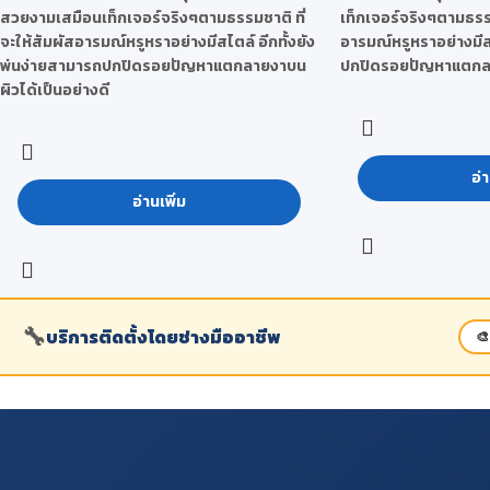
สวยงามเสมือนเท็กเจอร์จริงๆตามธรรมชาติ ที่
เท็กเจอร์จริงๆตามธรรม
จะให้สัมผัสอารมณ์หรูหราอย่างมีสไตล์ อีกทั้งยัง
อารมณ์หรูหราอย่างมีส
พ่นง่ายสามารถปกปิดรอยปัญหาแตกลายงาบน
ปกปิดรอยปัญหาแตกลาย
ผิวได้เป็นอย่างดี
อ่า
อ่านเพิ่ม
🔧
บริการติดตั้งโดยช่างมืออาชีพ
🎨