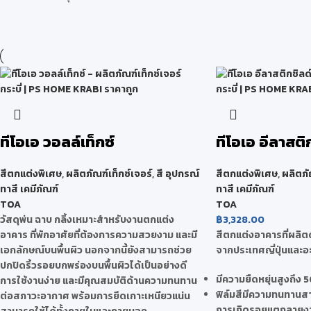
ทีโอเอ วอลล์เท็กซ์
ทีโอเอ อีลาสติ
สีตกแต่งพิเศษ
,
ผลิตภัณฑ์เท็กซ์เจอร์
,
สี อุปกรณ์
สีตกแต่งพิเศษ
,
ผลิตภั
ทาสี เคมีภัณฑ์
ทาสี เคมีภัณฑ์
TOA
TOA
วัสดุพ่น ฉาบ กลิ้งเหมาะสำหรับงานตกแต่ง
฿
3,328.00
อาคาร ที่พักอาศัยที่ต้องการความสวยงาม และมี
สีตกแต่งอาคารที่ผลิต
เอกลักษณ์บนพื้นผิว นอกจากนี้ยังสามารถช่วย
จากประเทศญี่ปุ่นและอ
ปกปิดริ้วรอยบกพร่องบนพื้นผิวได้เป็นอย่างดี
มีความยืดหยุ่นสูงถึง
การใช้งานง่าย และมีคุณสมบัติด้านความทนทาน
ฟิล์มสีมีความทนทานส
ต่อสภาวะอากาศ พร้อมการยึดเกาะเหนียวแน่น
การเกิดรอยแตกลายงาได