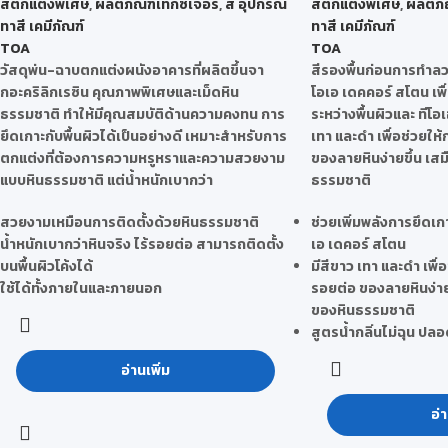
สีตกแต่งพิเศษ
,
ผลิตภัณฑ์เท็กซ์เจอร์
,
สี อุปกรณ์
สีตกแต่งพิเศษ
,
ผลิตภั
ทาสี เคมีภัณฑ์
ทาสี เคมีภัณฑ์
TOA
TOA
วัสดุพ่น-ฉาบตกแต่งผนังอาคารที่ผลิตขึ้นจา
สีรองพื้นก่อนการทำล
กอะคริลิกเรซิน คุณภาพพิเศษและเม็ดหิน
โอเอ เดคคอร์ สโตน เพื
ธรรมชาติ ทำให้มีคุณสมบัติด้านความคงทน การ
ระหว่างพื้นผิวและ ทีโอ
ยึดเกาะกับพื้นผิวได้เป็นอย่างดี เหมาะสำหรับการ
เทา และดำ เพื่อช่วยให
ตกแต่งที่ต้องการความหรูหราและความสวยงาม
ของลายหินง่ายขึ้น เส
แบบหินธรรมชาติ แต่น้ำหนักเบากว่า
ธรรมชาติ
สวยงามเหมือนการติดตั้งด้วยหินธรรมชาติ
ช่วยเพิ่มพลังการยึดเกา
น้ำหนักเบากว่าหินจริง ไร้รอยต่อ สามารถติดตั้ง
เอ เดคอร์ สโตน
บนพื้นผิวโค้งได้
มีสีขาว เทา และดำ เพื่
ใช้ได้ทั้งภายในและภายนอก
รอยต่อ ของลายหินง่าย
ของหินธรรมชาติ
สูตรน้ำกลิ่นไม่ฉุน ปล
อ่านเพิ่ม
อ่า