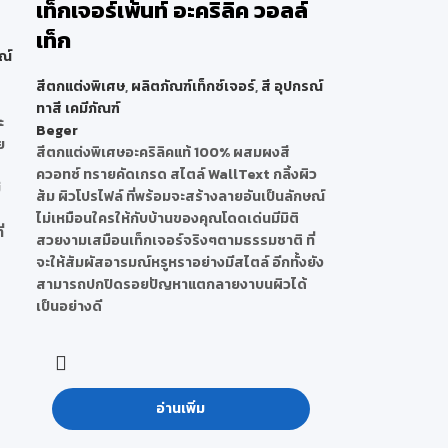
เท็กเจอร์เพ้นท์ อะคริลิค วอลล์
เท็ก
ณ์
สีตกแต่งพิเศษ
,
ผลิตภัณฑ์เท็กซ์เจอร์
,
สี อุปกรณ์
ทาสี เคมีภัณฑ์
ะ
Beger
ย
สีตกแต่งพิเศษอะคริลิคแท้ 100% ผสมผงสี
ควอทซ์ ทรายคัดเกรด สไตล์ WallText กลิ้งผิว
่
ส้ม ผิวโปรไฟล์ ที่พร้อมจะสร้างลายอันเป็นลักษณ์
ไม่เหมือนใครให้กับบ้านของคุณโดดเด่นมีมิติ
่
สวยงามเสมือนเท็กเจอร์จริงๆตามธรรมชาติ ที่
จะให้สัมผัสอารมณ์หรูหราอย่างมีสไตล์ อีกทั้งยัง
สามารถปกปิดรอยปัญหาแตกลายงาบนผิวได้
เป็นอย่างดี
อ่านเพิ่ม