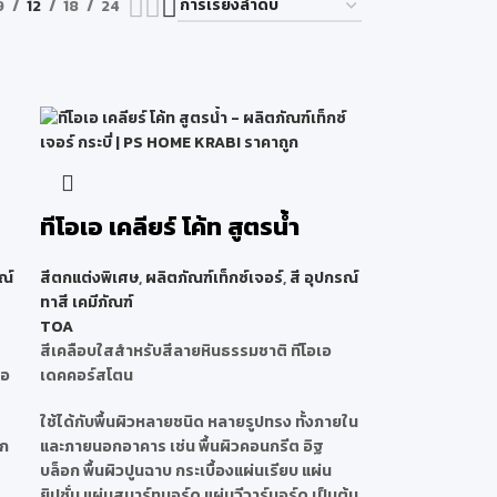
9
12
18
24
ทีโอเอ เคลียร์ โค้ท สูตรน้ำ
ณ์
สีตกแต่งพิเศษ
,
ผลิตภัณฑ์เท็กซ์เจอร์
,
สี อุปกรณ์
ทาสี เคมีภัณฑ์
TOA
สีเคลือบใสสำหรับสีลายหินธรรมชาติ ทีโอเอ
เอ
เดคคอร์สโตน
ใช้ได้กับพื้นผิวหลายชนิด หลายรูปทรง ทั้งภายใน
ิก
และภายนอกอาคาร เช่น พื้นผิวคอนกรีต อิฐ
บล็อก พื้นผิวปูนฉาบ กระเบื้องแผ่นเรียบ แผ่น
ยิปซั่ม แผ่นสมาร์ทบอร์ด แผ่นวีวาร์บอร์ด เป็นต้น