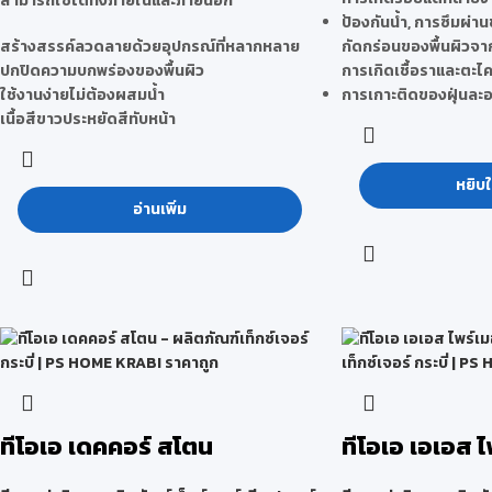
สามารถใช้ได้ทั้งภายในและภายนอก
ป้องกันน้ำ, การซึมผ่า
สร้างสรรค์ลวดลายด้วยอุปกรณ์ที่หลากหลาย
กัดกร่อนของพื้นผิวจาก
ปกปิดความบกพร่องของพื้นผิว
การเกิดเชื้อราและตะไคร
ใช้งานง่ายไม่ต้องผสมน้ำ
การเกาะติดของฝุ่นละ
เนื้อสีขาวประหยัดสีทับหน้า
หยิบใ
อ่านเพิ่ม
ทีโอเอ เดคคอร์ สโตน
ทีโอเอ เอเอส ไ