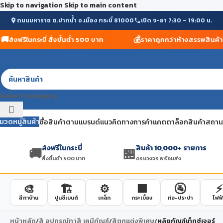
Skip to navigation
Skip to main content
ถนนมหาราช ต.ปากน้ำ อ.เมือง กระบี่ 81000
เปิด จ-อา 7:30 – 19:00 น.
💰
ส่งฟรีในกระบี่ สั่งขั้นต่ำ 500 บาท
ราคาถูกกว่าห้างสรรพสินค้า รับ
Select category
มวดหมู่สินค้า
ซื้อสินค้าตามแบรนด์
แนวคิดทางการค้า
แคตตาล็อกสินค้า
สถานที
ส่งฟรีในกระบี่
สินค้า 10,000+ รายการ
🚚
🏪
สั่งขั้นต่ำ 500 บาท
ครบวงจร พร้อมส่ง
🎨
🏗️
⚙️
🟫
🚰
⚡
สีทาบ้าน
ปูนซีเมนต์
เหล็ก
กระเบื้อง
ท่อ-ประปา
ไฟฟ้
หน้าหลัก
/
สี อุปกรณ์ทาสี เคมีภัณฑ์
/
สีตกแต่งพิเศษ
/
ผลิตภัณฑ์เท็กซ์เจอร์