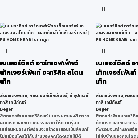
เบเยอร์ชิลด์ อาร์ทเอฟเฟ็กซ์
เบเยอร์ชิลด์ อ
เท็กเจอร์เพ้นท์ อะคริลิค สโตน
เท็กเจอร์เพ้นท์
เท็ก
เท็ก
สีตกแต่งพิเศษ
,
ผลิตภัณฑ์เท็กซ์เจอร์
,
สี อุปกรณ์
สีตกแต่งพิเศษ
,
ผลิตภั
ทาสี เคมีภัณฑ์
ทาสี เคมีภัณฑ์
Beger
Beger
สีตกแต่งพิเศษอะคริลิคแท้ 100% ผสมผงสี ทราย
สีตกแต่งพิเศษอะคริล
คัดเกรด และหินจากธรรมชาติ ให้ความรู้สึก
คัดเกรด และหินจากธรร
เสมือนหินจริง ที่พร้อมจะสร้างลายอันเป็นลักษณ์
ที่พร้อมจะสร้างลายอัน
ไม่เหมือนใครให้กับบ้านของคุณโดดเด่นมีมิติ
ให้กับบ้านของคุณโดดเ