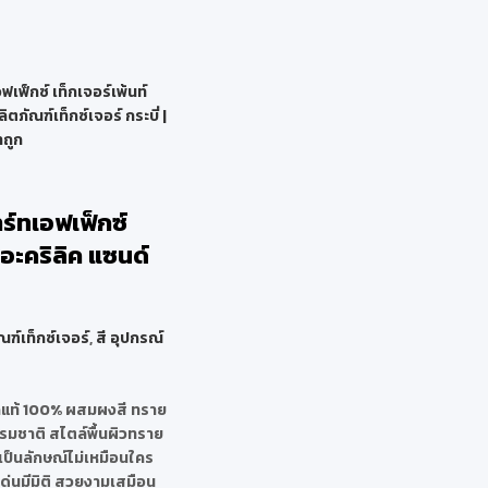
าร์ทเอฟเฟ็กซ์
 อะคริลิค แซนด์
ณฑ์เท็กซ์เจอร์
,
สี อุปกรณ์
ิคแท้ 100% ผสมผงสี ทราย
มชาติ สไตล์พื้นผิวทราย
เป็นลักษณ์ไม่เหมือนใคร
ด่นมีมิติ สวยงามเสมือน