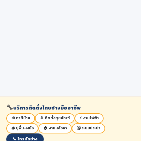
🔧
บริการติดตั้งโดยช่างมืออาชีพ
🎨 ทาสีบ้าน
🚿 ติดตั้งสุขภัณฑ์
⚡ งานไฟฟ้า
🪵 ปูพื้น-ผนัง
🏠 งานหลังคา
🚰 ระบบประปา
📞 โทรนัดช่าง