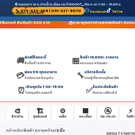
ถนนมหาราช ต.ปากน้ำ อ.เมือง กระบี่ 81000
เปิด จ-อา 7:30 – 19:00 น.
Skip to navigation
📞 075-623-409 | 091-527-9070
Facebook
TikTok
Skip to main content
💰
รีในกระบี่ สั่งขั้นต่ำ 500 บาท
ราคาถูกกว่าห้างสรรพสินค้า รับประ
ส่งฟรีในกระบี่
สินค้า 10,000+ รายการ
🚚
🏪
สั่งขั้นต่ำ 500 บาท
ครบวงจร พร้อมส่ง
ผ่อน 0% ทุกธนาคาร
บริการติดตั้ง
💳
🔧
รับบัตรเครดิตทุกใบ
ช่างผู้เชี่ยวชาญมืออาชีพ
เปิดทุกวัน 7:30-19:00
รับประกันสินค้า
⏰
✅
ไม่หยุดพัก ตลอดปี
คืนง่าย เปลี่ยนได้
🎨
🏗️
⚙️
🟫
🚰
⚡
สีทาบ้าน
ปูนซีเมนต์
เหล็ก
กระเบื้อง
ท่อ-ประปา
ไฟฟ้า
หน้าหลัก
/
สินค้า ความกว้าง
/
3 นิ้ว
แสดง 1 รายการ