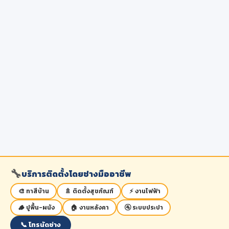
🔧
บริการติดตั้งโดยช่างมืออาชีพ
🎨 ทาสีบ้าน
🚿 ติดตั้งสุขภัณฑ์
⚡ งานไฟฟ้า
🪵 ปูพื้น-ผนัง
🏠 งานหลังคา
🚰 ระบบประปา
📞 โทรนัดช่าง