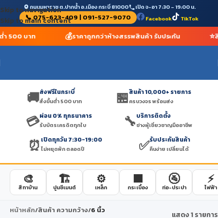
ถนนมหาราช ต.ปากน้ำ อ.เมือง กระบี่ 81000
เปิด จ-อา 7:30 – 19:00 น.
Skip to navigation
📞 075-623-409 | 091-527-9070
Facebook
TikTok
Skip to main content
💰
⭐
้นต่ำ 500 บาท
ราคาถูกกว่าห้างสรรพสินค้า รับประกัน
ส
ส่งฟรีในกระบี่
สินค้า 10,000+ รายการ
🚚
🏪
สั่งขั้นต่ำ 500 บาท
ครบวงจร พร้อมส่ง
ผ่อน 0% ทุกธนาคาร
บริการติดตั้ง
💳
🔧
รับบัตรเครดิตทุกใบ
ช่างผู้เชี่ยวชาญมืออาชีพ
เปิดทุกวัน 7:30-19:00
รับประกันสินค้า
⏰
✅
ไม่หยุดพัก ตลอดปี
คืนง่าย เปลี่ยนได้
🎨
🏗️
⚙️
🟫
🚰
⚡
สีทาบ้าน
ปูนซีเมนต์
เหล็ก
กระเบื้อง
ท่อ-ประปา
ไฟฟ้า
หน้าหลัก
/
สินค้า ความกว้าง
/
6 นิ้ว
แสดง 1 รายการ