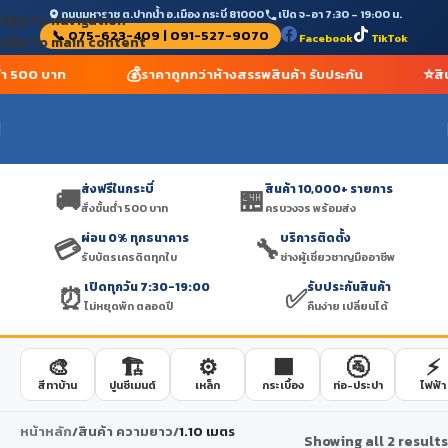
ถนนมหาราช ต.ปากน้ำ อ.เมือง กระบี่ 81000
เปิด จ-อา 7:30 – 19:00 น.
Skip to navigation
📞 075-623-409 | 091-527-9070
Facebook
TikTok
Skip to main content
💰
⭐
นต่ำ 500 บาท
ราคาถูกกว่าห้างสรรพสินค้า รับประกัน
สิ
ส่งฟรีในกระบี่
สินค้า 10,000+ รายการ
🚚
🏪
สั่งขั้นต่ำ 500 บาท
ครบวงจร พร้อมส่ง
ผ่อน 0% ทุกธนาคาร
บริการติดตั้ง
💳
🔧
รับบัตรเครดิตทุกใบ
ช่างผู้เชี่ยวชาญมืออาชีพ
เปิดทุกวัน 7:30-19:00
รับประกันสินค้า
⏰
✅
ไม่หยุดพัก ตลอดปี
คืนง่าย เปลี่ยนได้
🎨
🏗️
⚙️
🟫
🚰
⚡
สีทาบ้าน
ปูนซีเมนต์
เหล็ก
กระเบื้อง
ท่อ-ประปา
ไฟฟ้า
หน้าหลัก
/
สินค้า ความยาว
/
1.10 เมตร
Showing all 2 results