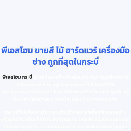
พีเอสโฮม ขายสี ไม้ ฮาร์ดแวร์ เครื่องมือ
ช่าง ถูกที่สุดในกระบี่
พีเอสโฮม กระบี่
มุ่งเน้นในการที่จะก้าวขึ้นมาเป็นผู้นำในธุรกิจ Home
Solution and Living Experience ในประเทศไทย
และภูมิภาคเอเชียตะวันออกเฉียงใต้ HomePro จึงกลาย้ ศูนย์รวม
ของใช้ภายในบ้านและนอกบ้าน เฟอร์นิเจอร์ตกแต่งบ้าน
และเครื่องใช้ไฟฟ้าต่างๆ รวมถึงบริการต่างๆเกี่ยวกับอาคารบ้าน
เรือน ไม่ว่าจะเป็นบริการก่อสร้าง ต่อเติม ตกแต่ง ซ่อมแซม ปรับปรุง
ทำ
ความสะอาด หรือออกแบบอาคาร บ้าน และที่พักอาศัยให้กับคุณ