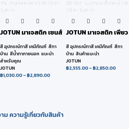
JOTUN มาเจสติก เซนส์
JOTUN มาเจสติก เพียว
MAJESTIC SENSE
คัลเลอร์ ซุปเปอร์แมท
สี อุปกรณ์ทาสี เคมีภัณฑ์
,
สีทา
สี อุปกรณ์ทาสี เคมีภัณฑ์
,
สีทา
MAJESTIC PURE
บ้าน
,
สีน้ำทาภายนอก
,
แนะนำ
บ้าน
,
สินค้าแนะนำ
COLOR
สำหรับคุณ
JOTUN
JOTUN
฿
2,555.00
–
฿
2,850.00
฿
1,030.00
–
฿
2,890.00
ม ความรู้เกี่ยวกับสินค้า