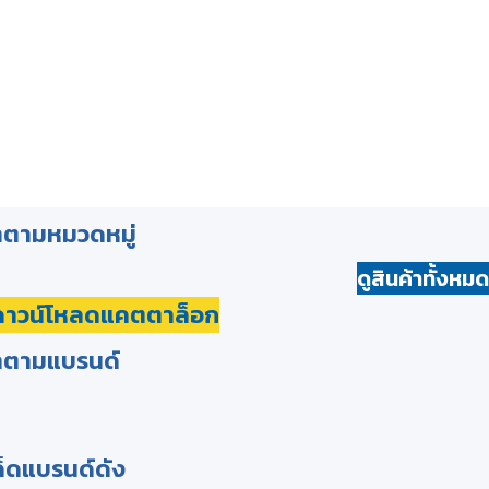
้าตามหมวดหมู่
ดูสินค้าทั้งหมด
ดาวน์โหลดแคตตาล็อก
้าตามแบรนด์
ด็ดแบรนด์ดัง