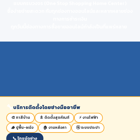
แบบครบวงจร (One Stop Shopping Home Center)
ซื้อง่ายจ่ายสะดวก กับทุกช่องทางออนไลน์และหลากหลายช่อง
ทางการชำระเงิน
ทุกวันนี้ช่องทางการซื้อขายออนไลน์กำลังเป็นที่แพร่หลาย
🔧
บริการติดตั้งโดยช่างมืออาชีพ
🎨 ทาสีบ้าน
🚿 ติดตั้งสุขภัณฑ์
⚡ งานไฟฟ้า
🪵 ปูพื้น-ผนัง
🏠 งานหลังคา
🚰 ระบบประปา
📞 โทรนัดช่าง