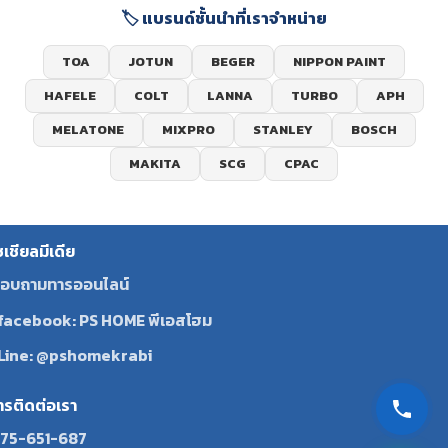
🏷️ แบรนด์ชั้นนำที่เราจำหน่าย
TOA
JOTUN
BEGER
NIPPON PAINT
HAFELE
COLT
LANNA
TURBO
APH
MELATONE
MIXPRO
STANLEY
BOSCH
MAKITA
SCG
CPAC
ซเชียลมีเดีย
อบถามทารออนไลน์
facebook: PS HOME พีเอสโฮม
Line: @pshomekrabi
ทรติดต่อเรา
75-651-687