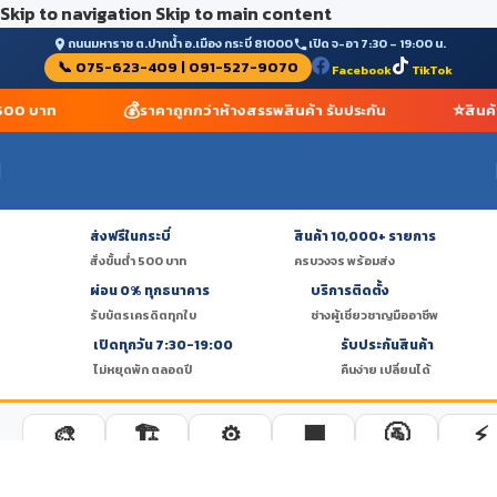
Skip to navigation
Skip to main content
ถนนมหาราช ต.ปากน้ำ อ.เมือง กระบี่ 81000
เปิด จ-อา 7:30 – 19:00 น.
📞 075-623-409 | 091-527-9070
Facebook
TikTok
💰
⭐
ำ 500 บาท
ราคาถูกกว่าห้างสรรพสินค้า รับประกัน
สินค้
ส่งฟรีในกระบี่
สินค้า 10,000+ รายการ
🚚
🏪
สั่งขั้นต่ำ 500 บาท
ครบวงจร พร้อมส่ง
ผ่อน 0% ทุกธนาคาร
บริการติดตั้ง
💳
🔧
รับบัตรเครดิตทุกใบ
ช่างผู้เชี่ยวชาญมืออาชีพ
เปิดทุกวัน 7:30-19:00
รับประกันสินค้า
⏰
✅
ไม่หยุดพัก ตลอดปี
คืนง่าย เปลี่ยนได้
🎨
🏗️
⚙️
🟫
🚰
⚡
สีทาบ้าน
ปูนซีเมนต์
เหล็ก
กระเบื้อง
ท่อ-ประปา
ไฟฟ้า