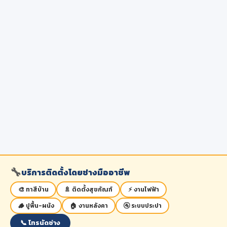
🔧
บริการติดตั้งโดยช่างมืออาชีพ
🎨 ทาสีบ้าน
🚿 ติดตั้งสุขภัณฑ์
⚡ งานไฟฟ้า
🪵 ปูพื้น-ผนัง
🏠 งานหลังคา
🚰 ระบบประปา
📞 โทรนัดช่าง