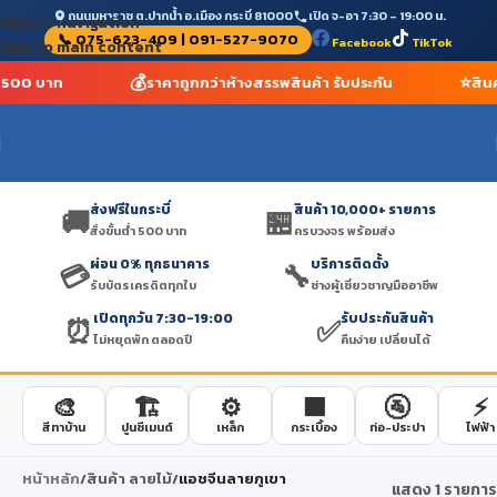
ถนนมหาราช ต.ปากน้ำ อ.เมือง กระบี่ 81000
เปิด จ-อา 7:30 – 19:00 น.
Skip to navigation
📞 075-623-409 | 091-527-9070
Facebook
TikTok
Skip to main content
💰
⭐
่ำ 500 บาท
ราคาถูกกว่าห้างสรรพสินค้า รับประกัน
สิน
ส่งฟรีในกระบี่
สินค้า 10,000+ รายการ
🚚
🏪
สั่งขั้นต่ำ 500 บาท
ครบวงจร พร้อมส่ง
ผ่อน 0% ทุกธนาคาร
บริการติดตั้ง
💳
🔧
รับบัตรเครดิตทุกใบ
ช่างผู้เชี่ยวชาญมืออาชีพ
เปิดทุกวัน 7:30-19:00
รับประกันสินค้า
⏰
✅
ไม่หยุดพัก ตลอดปี
คืนง่าย เปลี่ยนได้
🎨
🏗️
⚙️
🟫
🚰
⚡
สีทาบ้าน
ปูนซีเมนต์
เหล็ก
กระเบื้อง
ท่อ-ประปา
ไฟฟ้า
หน้าหลัก
/
สินค้า ลายไม้
/
แอชจีนลายภูเขา
แสดง 1 รายการ