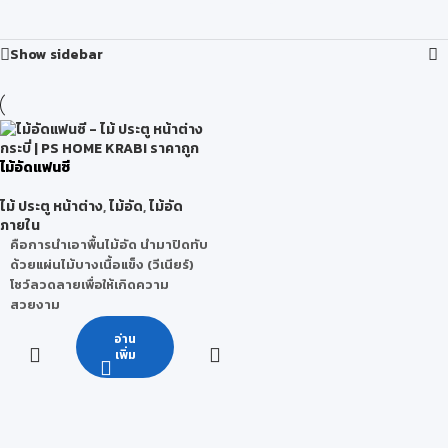
Show sidebar
ไม้อัดแฟนซี
ไม้ ประตู หน้าต่าง
,
ไม้อัด
,
ไม้อัด
ภายใน
คือการนำเอาพื้นไม้อัด นำมาปิดทับ
ด้วยแผ่นไม้บางเนื้อแข็ง (วีเนียร์)
โชว์ลวดลายเพื่อให้เกิดความ
สวยงาม
คุณสมบัติ
อ่าน
เพิ่ม
ไม้อัดแฟนซีจะเน้นที่ความสวยงาม
ตามธรรมชาติ ด้วยผิววีเนียร์ไม้
จริง มีลายให้เลือกได้หลากหลาย
ชนิด เช่น สัก แอช บีช เมเปิ้ล