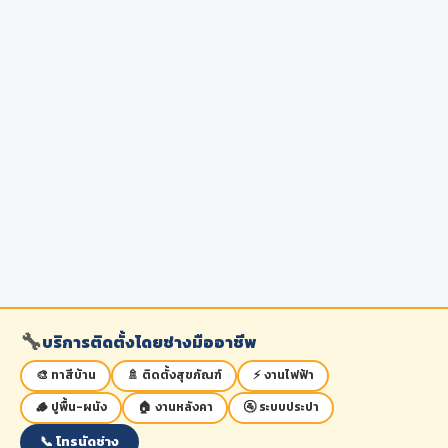
🔧
บริการติดตั้งโดยช่างมืออาชีพ
🎨 ทาสีบ้าน
🚿 ติดตั้งสุขภัณฑ์
⚡ งานไฟฟ้า
🪵 ปูพื้น-ผนัง
🏠 งานหลังคา
🚰 ระบบประปา
📞 โทรนัดช่าง