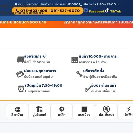
ถนนมหาราช ต.ปากน้ำ อ.เมือง กระบี่ 81000
เปิด จ-อา 7:30 – 19:00 น.
Skip to navigation
📞 075-623-409 | 091-527-9070
Facebook
TikTok
Skip to main content
💰
ในกระบี่ สั่งขั้นต่ำ 500 บาท
ราคาถูกกว่าห้างสรรพสินค้า รับประกั
ส่งฟรีในกระบี่
สินค้า 10,000+ รายการ
🚚
🏪
สั่งขั้นต่ำ 500 บาท
ครบวงจร พร้อมส่ง
ผ่อน 0% ทุกธนาคาร
บริการติดตั้ง
💳
🔧
รับบัตรเครดิตทุกใบ
ช่างผู้เชี่ยวชาญมืออาชีพ
เปิดทุกวัน 7:30-19:00
รับประกันสินค้า
⏰
✅
ไม่หยุดพัก ตลอดปี
คืนง่าย เปลี่ยนได้
🎨
🏗️
⚙️
🟫
🚰
⚡
สีทาบ้าน
ปูนซีเมนต์
เหล็ก
กระเบื้อง
ท่อ-ประปา
ไฟฟ้า