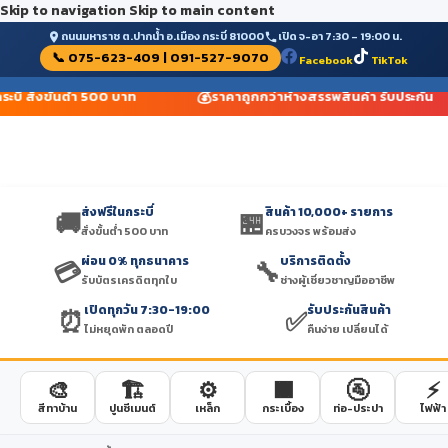
Skip to navigation
Skip to main content
ถนนมหาราช ต.ปากน้ำ อ.เมือง กระบี่ 81000
เปิด จ-อา 7:30 – 19:00 น.
📞 075-623-409 | 091-527-9070
Facebook
TikTok
💰
ระบี่ สั่งขั้นต่ำ 500 บาท
ราคาถูกกว่าห้างสรรพสินค้า รับประกัน
ส่งฟรีในกระบี่
สินค้า 10,000+ รายการ
🚚
🏪
สั่งขั้นต่ำ 500 บาท
ครบวงจร พร้อมส่ง
ผ่อน 0% ทุกธนาคาร
บริการติดตั้ง
💳
🔧
รับบัตรเครดิตทุกใบ
ช่างผู้เชี่ยวชาญมืออาชีพ
เปิดทุกวัน 7:30-19:00
รับประกันสินค้า
⏰
✅
ไม่หยุดพัก ตลอดปี
คืนง่าย เปลี่ยนได้
🎨
🏗️
⚙️
🟫
🚰
⚡
สีทาบ้าน
ปูนซีเมนต์
เหล็ก
กระเบื้อง
ท่อ-ประปา
ไฟฟ้า