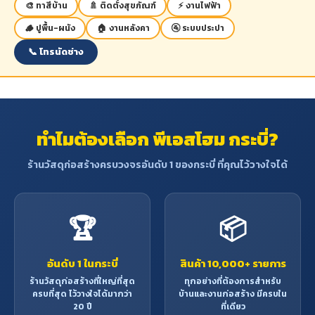
🎨 ทาสีบ้าน
🚿 ติดตั้งสุขภัณฑ์
⚡ งานไฟฟ้า
🪵 ปูพื้น-ผนัง
🏠 งานหลังคา
🚰 ระบบประปา
📞 โทรนัดช่าง
ทำไมต้องเลือก พีเอสโฮม กระบี่?
ร้านวัสดุก่อสร้างครบวงจรอันดับ 1 ของกระบี่ ที่คุณไว้วางใจได้
🏆
📦
อันดับ 1 ในกระบี่
สินค้า 10,000+ รายการ
ร้านวัสดุก่อสร้างที่ใหญ่ที่สุด
ทุกอย่างที่ต้องการสำหรับ
ครบที่สุด ไว้วางใจได้มากว่า
บ้านและงานก่อสร้าง มีครบใน
20 ปี
ที่เดียว