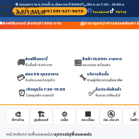
ถนนมหาราช ต.ปากน้ำ อ.เมือง กระบี่ 81000
เปิด จ-อา 7:30 – 19:00 น.
Skip to navigation
📞 075-623-409 | 091-527-9070
Facebook
TikTok
Skip to main content

💰
ส่งฟรีในกระบี่ สั่งขั้นต่ำ 500 บาท
ราคาถูกกว่าห้างสรรพสินค้า ร
ส่งฟรีในกระบี่
สินค้า 10,000+ รายการ
🚚
🏪
สั่งขั้นต่ำ 500 บาท
ครบวงจร พร้อมส่ง
ผ่อน 0% ทุกธนาคาร
บริการติดตั้ง
💳
🔧
รับบัตรเครดิตทุกใบ
ช่างผู้เชี่ยวชาญมืออาชีพ
เปิดทุกวัน 7:30-19:00
รับประกันสินค้า
⏰
✅
ไม่หยุดพัก ตลอดปี
คืนง่าย เปลี่ยนได้
🎨
🏗️
⚙️
🟫
🚰
⚡
สีทาบ้าน
ปูนซีเมนต์
เหล็ก
กระเบื้อง
ท่อ-ประปา
ไฟฟ้า
หน้าหลัก
/
งานพื้นและผนัง
/
อุปกรณ์ปูพื้นและผนัง