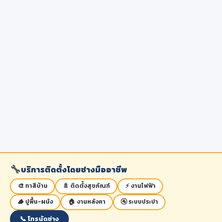
🔧
บริการติดตั้งโดยช่างมืออาชีพ
🎨 ทาสีบ้าน
🚿 ติดตั้งสุขภัณฑ์
⚡ งานไฟฟ้า
🪵 ปูพื้น-ผนัง
🏠 งานหลังคา
🚰 ระบบประปา
📞 โทรนัดช่าง