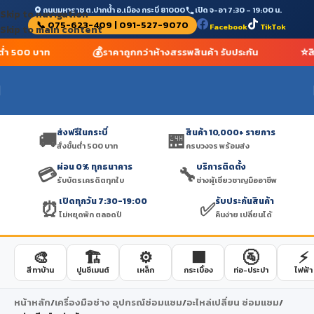
ถนนมหาราช ต.ปากน้ำ อ.เมือง กระบี่ 81000
เปิด จ-อา 7:30 – 19:00 น.
Skip to navigation
📞 075-623-409 | 091-527-9070
Facebook
TikTok
Skip to main content
💰
⭐
้นต่ำ 500 บาท
ราคาถูกกว่าห้างสรรพสินค้า รับประกัน
ส
ส่งฟรีในกระบี่
สินค้า 10,000+ รายการ
🚚
🏪
สั่งขั้นต่ำ 500 บาท
ครบวงจร พร้อมส่ง
ผ่อน 0% ทุกธนาคาร
บริการติดตั้ง
💳
🔧
รับบัตรเครดิตทุกใบ
ช่างผู้เชี่ยวชาญมืออาชีพ
เปิดทุกวัน 7:30-19:00
รับประกันสินค้า
⏰
✅
ไม่หยุดพัก ตลอดปี
คืนง่าย เปลี่ยนได้
🎨
🏗️
⚙️
🟫
🚰
⚡
สีทาบ้าน
ปูนซีเมนต์
เหล็ก
กระเบื้อง
ท่อ-ประปา
ไฟฟ้า
หน้าหลัก
/
เครื่องมือช่าง อุปกรณ์ซ่อมแซม
/
อะไหล่เปลี่ยน ซ่อมแซม
/