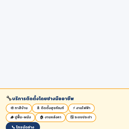
🔧
บริการติดตั้งโดยช่างมืออาชีพ
🎨 ทาสีบ้าน
🚿 ติดตั้งสุขภัณฑ์
⚡ งานไฟฟ้า
🪵 ปูพื้น-ผนัง
🏠 งานหลังคา
🚰 ระบบประปา
📞 โทรนัดช่าง