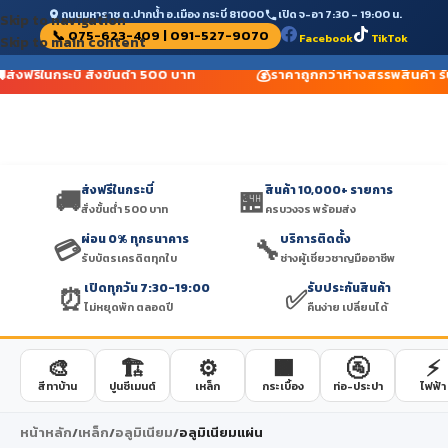
ถนนมหาราช ต.ปากน้ำ อ.เมือง กระบี่ 81000
เปิด จ-อา 7:30 – 19:00 น.
Skip to navigation
📞 075-623-409 | 091-527-9070
Facebook
TikTok
Skip to main content

💰
ส่งฟรีในกระบี่ สั่งขั้นต่ำ 500 บาท
ราคาถูกกว่าห้างสรรพสินค้า รั
ส่งฟรีในกระบี่
สินค้า 10,000+ รายการ
🚚
🏪
สั่งขั้นต่ำ 500 บาท
ครบวงจร พร้อมส่ง
ผ่อน 0% ทุกธนาคาร
บริการติดตั้ง
💳
🔧
รับบัตรเครดิตทุกใบ
ช่างผู้เชี่ยวชาญมืออาชีพ
เปิดทุกวัน 7:30-19:00
รับประกันสินค้า
⏰
✅
ไม่หยุดพัก ตลอดปี
คืนง่าย เปลี่ยนได้
🎨
🏗️
⚙️
🟫
🚰
⚡
สีทาบ้าน
ปูนซีเมนต์
เหล็ก
กระเบื้อง
ท่อ-ประปา
ไฟฟ้า
หน้าหลัก
/
เหล็ก
/
อลูมิเนียม
/
อลูมิเนียมแผ่น