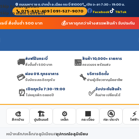
ถนนมหาราช ต.ปากน้ำ อ.เมือง กระบี่ 81000
เปิด จ-อา 7:30 – 19:00 น.
Skip to navigation
📞 075-623-409 | 091-527-9070
Facebook
TikTok
Skip to main content
💰
ระบี่ สั่งขั้นต่ำ 500 บาท
ราคาถูกกว่าห้างสรรพสินค้า รับประกัน
ส่งฟรีในกระบี่
สินค้า 10,000+ รายการ
🚚
🏪
สั่งขั้นต่ำ 500 บาท
ครบวงจร พร้อมส่ง
ผ่อน 0% ทุกธนาคาร
บริการติดตั้ง
💳
🔧
รับบัตรเครดิตทุกใบ
ช่างผู้เชี่ยวชาญมืออาชีพ
เปิดทุกวัน 7:30-19:00
รับประกันสินค้า
⏰
✅
ไม่หยุดพัก ตลอดปี
คืนง่าย เปลี่ยนได้
🎨
🏗️
⚙️
🟫
🚰
⚡
สีทาบ้าน
ปูนซีเมนต์
เหล็ก
กระเบื้อง
ท่อ-ประปา
ไฟฟ้า
หน้าหลัก
/
เหล็ก
/
อลูมิเนียม
/
อุปกรณ์อลูมิเนียม