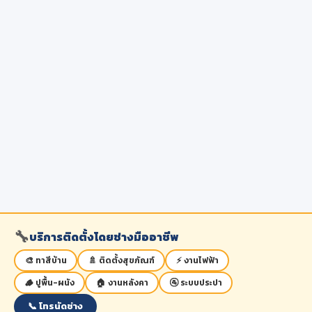
🔧
บริการติดตั้งโดยช่างมืออาชีพ
🎨 ทาสีบ้าน
🚿 ติดตั้งสุขภัณฑ์
⚡ งานไฟฟ้า
🪵 ปูพื้น-ผนัง
🏠 งานหลังคา
🚰 ระบบประปา
📞 โทรนัดช่าง