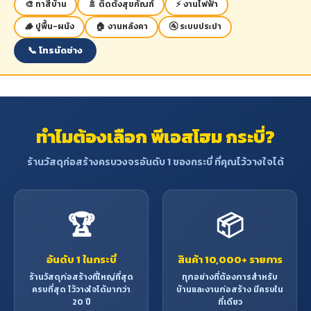
🎨 ทาสีบ้าน
🚿 ติดตั้งสุขภัณฑ์
⚡ งานไฟฟ้า
🪵 ปูพื้น-ผนัง
🏠 งานหลังคา
🚰 ระบบประปา
📞 โทรนัดช่าง
ทำไมต้องเลือก พีเอสโฮม กระบี่?
ร้านวัสดุก่อสร้างครบวงจรอันดับ 1 ของกระบี่ ที่คุณไว้วางใจได้
🏆
📦
อันดับ 1 ในกระบี่
สินค้า 10,000+ รายการ
ร้านวัสดุก่อสร้างที่ใหญ่ที่สุด
ทุกอย่างที่ต้องการสำหรับ
ครบที่สุด ไว้วางใจได้มากว่า
บ้านและงานก่อสร้าง มีครบใน
20 ปี
ที่เดียว