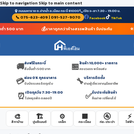
Skip to navigation
Skip to main content
ถนนมหาราช ต.ปากน้ำ อ.เมือง กระบี่ 81000
เปิด จ-อา 7:30 – 19:00 น.
📞 075-623-409 | 091-527-9070
Facebook
TikTok
💰
⭐
ั้นต่ำ 500 บาท
ราคาถูกกว่าห้างสรรพสินค้า รับประกัน
ส่งฟรีในกระบี่
สินค้า 10,000+ รายการ
🚚
🏪
สั่งขั้นต่ำ 500 บาท
ครบวงจร พร้อมส่ง
ผ่อน 0% ทุกธนาคาร
บริการติดตั้ง
💳
🔧
รับบัตรเครดิตทุกใบ
ช่างผู้เชี่ยวชาญมืออาชีพ
เปิดทุกวัน 7:30-19:00
รับประกันสินค้า
⏰
✅
ไม่หยุดพัก ตลอดปี
คืนง่าย เปลี่ยนได้
🎨
🏗️
⚙️
🟫
🚰
⚡
สีทาบ้าน
ปูนซีเมนต์
เหล็ก
กระเบื้อง
ท่อ-ประปา
ไฟฟ้า