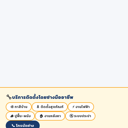
🔧
บริการติดตั้งโดยช่างมืออาชีพ
🎨 ทาสีบ้าน
🚿 ติดตั้งสุขภัณฑ์
⚡ งานไฟฟ้า
🪵 ปูพื้น-ผนัง
🏠 งานหลังคา
🚰 ระบบประปา
📞 โทรนัดช่าง