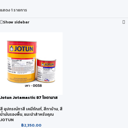
แสดง 1 รายการ
Show sidebar
Jotun Jotamastic 87 โจตามาส
ติก 87 สีเทา
สี อุปกรณ์ทาสี เคมีภัณฑ์
,
สีทาบ้าน
,
สี
น้ำมันรองพื้น
,
แนะนำสำหรับคุณ
JOTUN
฿
2,350.00