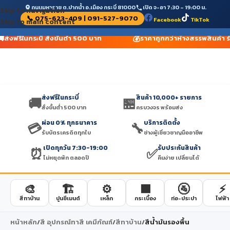
ถนนมหาราช ต.ปากน้ำ อ.เมือง กระบี่ 81000
เปิด จ-อา 7:30 – 19:00 น.
Skip to navigation
📞 075-623-409 | 091-527-9070
Facebook
TikTok
Skip to main content

💰
ส่งฟรีในกระบี่ สั่งขั้นต่ำ 500 บาท
ราคาถูกกว่าห้างสรรพสินค้า ร
ส่งฟรีในกระบี่
สินค้า 10,000+ รายการ
🚚
🏪
สั่งขั้นต่ำ 500 บาท
ครบวงจร พร้อมส่ง
ผ่อน 0% ทุกธนาคาร
บริการติดตั้ง
💳
🔧
รับบัตรเครดิตทุกใบ
ช่างผู้เชี่ยวชาญมืออาชีพ
เปิดทุกวัน 7:30-19:00
รับประกันสินค้า
⏰
✅
ไม่หยุดพัก ตลอดปี
คืนง่าย เปลี่ยนได้
🎨
🏗️
⚙️
🟫
🚰
⚡
สีทาบ้าน
ปูนซีเมนต์
เหล็ก
กระเบื้อง
ท่อ-ประปา
ไฟฟ้า
หน้าหลัก
/
สี อุปกรณ์ทาสี เคมีภัณฑ์
/
สีทาบ้าน
/
สีน้ำมันรองพื้น