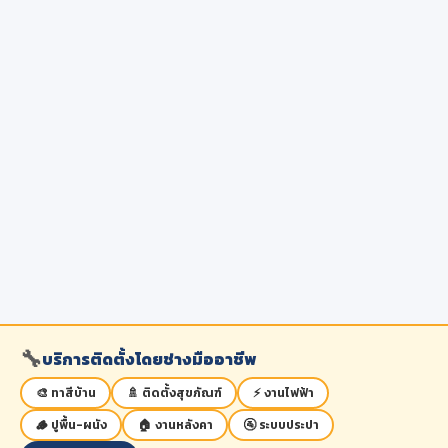
🔧
บริการติดตั้งโดยช่างมืออาชีพ
🎨 ทาสีบ้าน
🚿 ติดตั้งสุขภัณฑ์
⚡ งานไฟฟ้า
🪵 ปูพื้น-ผนัง
🏠 งานหลังคา
🚰 ระบบประปา