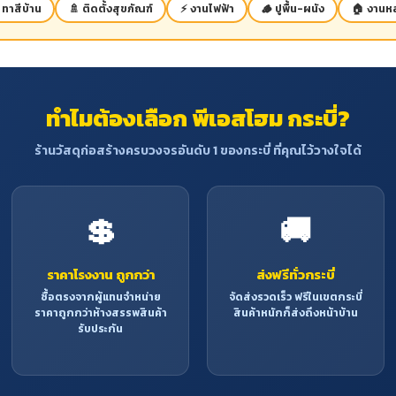
 ทาสีบ้าน
🚿 ติดตั้งสุขภัณฑ์
⚡ งานไฟฟ้า
🪵 ปูพื้น-ผนัง
🏠 งานหล
ทำไมต้องเลือก พีเอสโฮม กระบี่?
ร้านวัสดุก่อสร้างครบวงจรอันดับ 1 ของกระบี่ ที่คุณไว้วางใจได้
💲
🚚
ราคาโรงงาน ถูกกว่า
ส่งฟรีทั่วกระบี่
ซื้อตรงจากผู้แทนจำหน่าย
จัดส่งรวดเร็ว ฟรีในเขตกระบี่
ราคาถูกกว่าห้างสรรพสินค้า
สินค้าหนักก็ส่งถึงหน้าบ้าน
รับประกัน