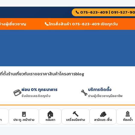
📞 075-623-409 | 091-527-9
📞

ผู้เชี่ยวชาญ
โทรสั่งสินค้า 075-623-409 เปิดทุกวัน
่ตั้งร้าน
เกี่ยวกับเรา
ขอราคาสินค้าโครงการ
blog
ผ่อน 0% ทุกธนาคาร
บริการติดตั้ง
💳
🔧
รับบัตรเครดิตทุกใบ
ช่างผู้เชี่ยวชาญมืออาชีพ
🚪
🏠
🔨
🪵
🚿
า
ประตู-หน้าต่าง
หลังคา
เครื่องมือช่าง
ลามิเนต-พื้น
ห้องน้ำ