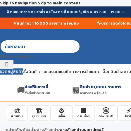
Skip to navigation
Skip to main content
ถนนมหาราช ต.ปากน้ำ อ.เมือง กระบี่ 81000
เปิด จ-อา 7:30 – 19:00 น.
⭐
🔧
สินค้ากว่า 10,000 รายการ พร้อมส่ง
บริการติดตั้งโดยช่าง
Select category
มวดหมู่สินค้า
ซื้อสินค้าตามแบรนด์
แนวคิดทางการค้า
แคตตาล็อกสินค้า
สถานที
ส่งฟรีในกระบี่
สินค้า 10,000+ รายการ
🚚
🏪
สั่งขั้นต่ำ 500 บาท
ครบวงจร พร้อมส่ง
🎨
🏗️
⚙️
🟫
🚰
⚡
สีทาบ้าน
ปูนซีเมนต์
เหล็ก
กระเบื้อง
ท่อ-ประปา
ไฟฟ้
หน้าหลัก
/
ห้องน้ำ
/
อ่างล้างหน้า
/
อ่างล้างหน้าบนเคาน์เตอร์