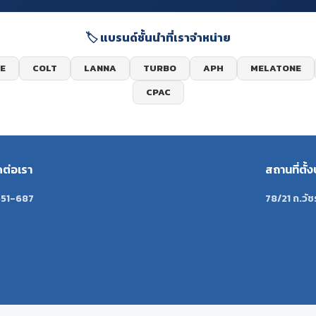
🏷️ แบรนด์ชั้นนำที่เราจำหน่าย
E
COLT
LANNA
TURBO
APH
MELATONE
CPAC
ดต่อเรา
สถานที่ตั้ง
51-687
78/21 ถ.วัช