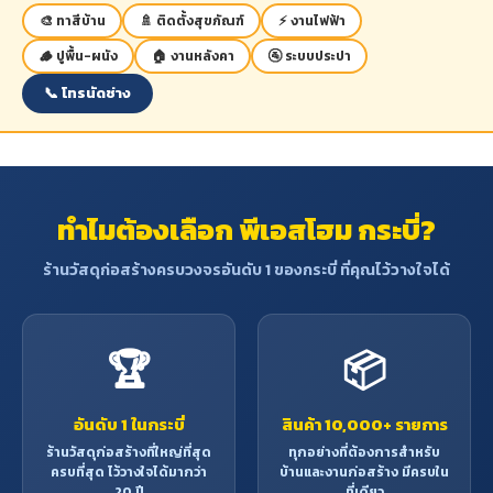
🎨 ทาสีบ้าน
🚿 ติดตั้งสุขภัณฑ์
⚡ งานไฟฟ้า
🪵 ปูพื้น-ผนัง
🏠 งานหลังคา
🚰 ระบบประปา
📞 โทรนัดช่าง
ทำไมต้องเลือก พีเอสโฮม กระบี่?
ร้านวัสดุก่อสร้างครบวงจรอันดับ 1 ของกระบี่ ที่คุณไว้วางใจได้
🏆
📦
อันดับ 1 ในกระบี่
สินค้า 10,000+ รายการ
ร้านวัสดุก่อสร้างที่ใหญ่ที่สุด
ทุกอย่างที่ต้องการสำหรับ
ครบที่สุด ไว้วางใจได้มากว่า
บ้านและงานก่อสร้าง มีครบใน
20 ปี
ที่เดียว