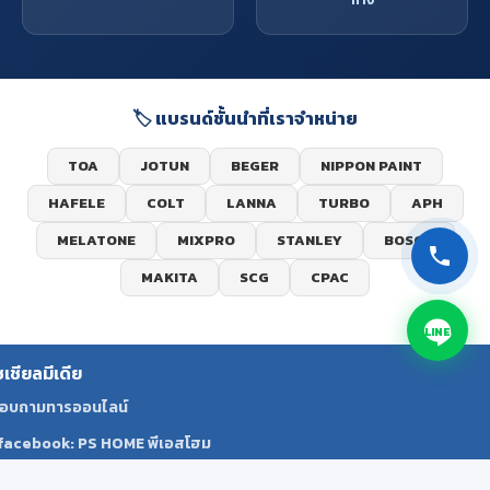
ทาง
🏷️ แบรนด์ชั้นนำที่เราจำหน่าย
TOA
JOTUN
BEGER
NIPPON PAINT
HAFELE
COLT
LANNA
TURBO
APH
MELATONE
MIXPRO
STANLEY
BOSCH
MAKITA
SCG
CPAC
LINE
ซเชียลมีเดีย
อบถามทารออนไลน์
facebook: PS HOME พีเอสโฮม
Line: @pshomekrabi