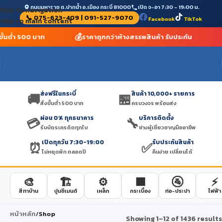
ถนนมหาราช ต.ปากน้ำ อ.เมือง กระบี่ 81000
เปิด จ-อา 7:30 – 19:00 น.
Skip to navigation
📞 075-623-409 | 091-527-9070
Facebook
TikTok
Skip to main content
💰
งขั้นต่ำ 500 บาท
ราคาถูกกว่าห้างสรรพสินค้า รับประกัน
ส่งฟรีในกระบี่
สินค้า 10,000+ รายการ
🚚
🏪
สั่งขั้นต่ำ 500 บาท
ครบวงจร พร้อมส่ง
ผ่อน 0% ทุกธนาคาร
บริการติดตั้ง
💳
🔧
รับบัตรเครดิตทุกใบ
ช่างผู้เชี่ยวชาญมืออาชีพ
เปิดทุกวัน 7:30-19:00
รับประกันสินค้า
⏰
✅
ไม่หยุดพัก ตลอดปี
คืนง่าย เปลี่ยนได้
🎨
🏗️
⚙️
🟫
🚰
⚡
สีทาบ้าน
ปูนซีเมนต์
เหล็ก
กระเบื้อง
ท่อ-ประปา
ไฟฟ้า
หน้าหลัก
/
Shop
Showing 1–12 of 1436 results