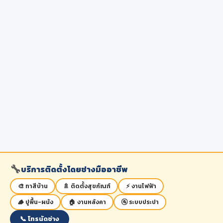
🔧
บริการติดตั้งโดยช่างมืออาชีพ
🎨 ทาสีบ้าน
🚿 ติดตั้งสุขภัณฑ์
⚡ งานไฟฟ้า
🪵 ปูพื้น-ผนัง
🏠 งานหลังคา
🚰 ระบบประปา
📞 โทรนัดช่าง