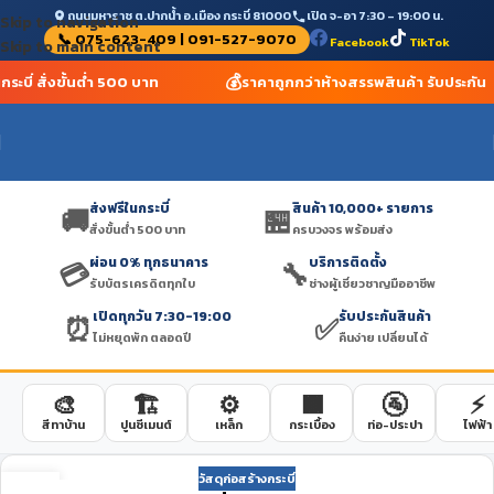
ถนนมหาราช ต.ปากน้ำ อ.เมือง กระบี่ 81000
เปิด จ-อา 7:30 – 19:00 น.
Skip to navigation
📞 075-623-409 | 091-527-9070
Facebook
TikTok
Skip to main content
💰
กระบี่ สั่งขั้นต่ำ 500 บาท
ราคาถูกกว่าห้างสรรพสินค้า รับประกัน
ส่งฟรีในกระบี่
สินค้า 10,000+ รายการ
🚚
🏪
สั่งขั้นต่ำ 500 บาท
ครบวงจร พร้อมส่ง
ผ่อน 0% ทุกธนาคาร
บริการติดตั้ง
💳
🔧
รับบัตรเครดิตทุกใบ
ช่างผู้เชี่ยวชาญมืออาชีพ
เปิดทุกวัน 7:30-19:00
รับประกันสินค้า
⏰
✅
ไม่หยุดพัก ตลอดปี
คืนง่าย เปลี่ยนได้
🎨
🏗️
⚙️
🟫
🚰
⚡
สีทาบ้าน
ปูนซีเมนต์
เหล็ก
กระเบื้อง
ท่อ-ประปา
ไฟฟ้า
วัสดุก่อสร้างกระบี่
12