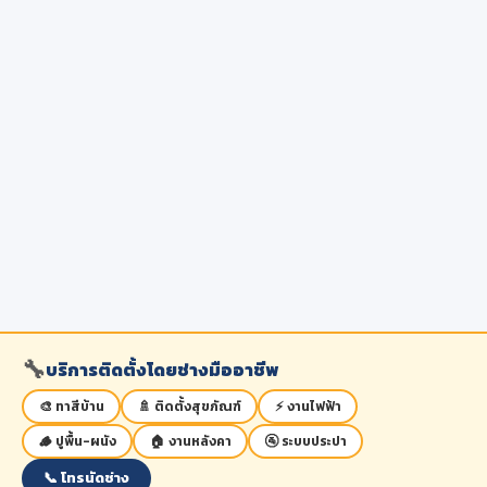
🔧
บริการติดตั้งโดยช่างมืออาชีพ
🎨 ทาสีบ้าน
🚿 ติดตั้งสุขภัณฑ์
⚡ งานไฟฟ้า
🪵 ปูพื้น-ผนัง
🏠 งานหลังคา
🚰 ระบบประปา
📞 โทรนัดช่าง