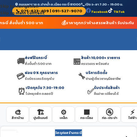
ถนนมหาราช ต.ปากน้ำ อ.เมือง กระบี่ 81000
เปิด จ-อา 7:30 – 19:00 น.
Skip to navigation
📞 075-623-409 | 091-527-9070
Facebook
TikTok
Skip to main content
💰
ระบี่ สั่งขั้นต่ำ 500 บาท
ราคาถูกกว่าห้างสรรพสินค้า รับประกัน
ส่งฟรีในกระบี่
สินค้า 10,000+ รายการ
🚚
🏪
สั่งขั้นต่ำ 500 บาท
ครบวงจร พร้อมส่ง
ผ่อน 0% ทุกธนาคาร
บริการติดตั้ง
💳
🔧
รับบัตรเครดิตทุกใบ
ช่างผู้เชี่ยวชาญมืออาชีพ
เปิดทุกวัน 7:30-19:00
รับประกันสินค้า
⏰
✅
ไม่หยุดพัก ตลอดปี
คืนง่าย เปลี่ยนได้
🎨
🏗️
⚙️
🟫
🚰
⚡
สีทาบ้าน
ปูนซีเมนต์
เหล็ก
กระเบื้อง
ท่อ-ประปา
ไฟฟ้า
วัสดุก่อสร้างกระบี่
12