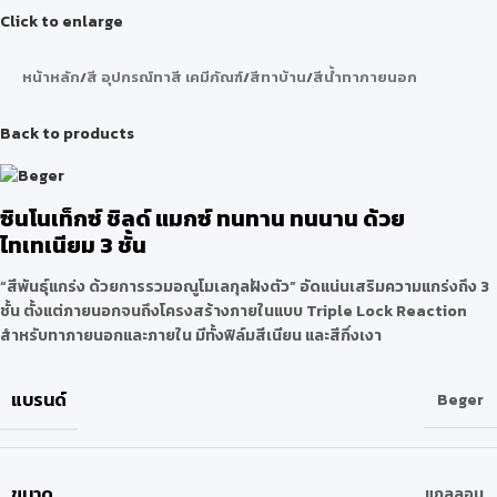
Click to enlarge
หน้าหลัก
/
สี อุปกรณ์ทาสี เคมีภัณฑ์
/
สีทาบ้าน
/
สีน้ำทาภายนอก
Back to products
ซินโนเท็กซ์ ชิลด์ แมกซ์ ทนทาน ทนนาน ด้วย
ไทเทเนียม 3 ชั้น
“สีพันธุ์แกร่ง ด้วยการรวมอณูโมเลกุลฝังตัว” อัดแน่นเสริมความแกร่งถึง 3
ชั้น ตั้งแต่ภายนอกจนถึงโครงสร้างภายในแบบ Triple Lock Reaction
สำหรับทาภายนอกและภายใน มีทั้งฟิล์มสีเนียน และสีกึ่งเงา
แบรนด์
Beger
ขนาด
แกลลอน