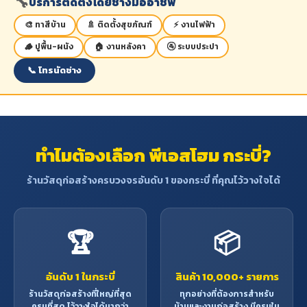
🔧
บริการติดตั้งโดยช่างมืออาชีพ
🎨 ทาสีบ้าน
🚿 ติดตั้งสุขภัณฑ์
⚡ งานไฟฟ้า
🪵 ปูพื้น-ผนัง
🏠 งานหลังคา
🚰 ระบบประปา
📞 โทรนัดช่าง
ทำไมต้องเลือก พีเอสโฮม กระบี่?
ร้านวัสดุก่อสร้างครบวงจรอันดับ 1 ของกระบี่ ที่คุณไว้วางใจได้
🏆
📦
อันดับ 1 ในกระบี่
สินค้า 10,000+ รายการ
ร้านวัสดุก่อสร้างที่ใหญ่ที่สุด
ทุกอย่างที่ต้องการสำหรับ
ครบที่สุด ไว้วางใจได้มากว่า
บ้านและงานก่อสร้าง มีครบใน