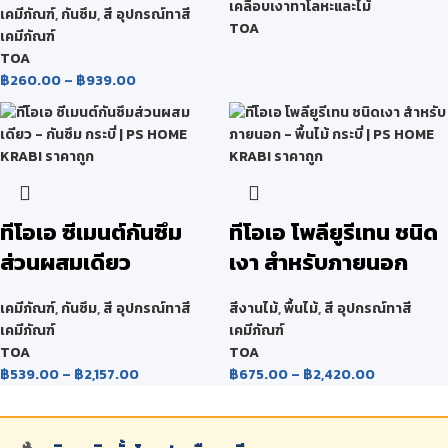
เคลือบเงาทาโลหะและไม้
เคมีภัณฑ์
,
กันซึม
,
สี อุปกรณ์ทาสี
TOA
เคมีภัณฑ์
TOA
฿
260.00
–
฿
939.00
ทีโอเอ ซีเมนต์กันซึม
ทีโอเอ โพลียูรีเทน ชนิด
ส่วนผสมเดียว
เงา สำหรับภายนอก
เคมีภัณฑ์
,
กันซึม
,
สี อุปกรณ์ทาสี
สีงานไม้
,
พื้นไม้
,
สี อุปกรณ์ทาสี
เคมีภัณฑ์
เคมีภัณฑ์
TOA
TOA
฿
539.00
–
฿
2,157.00
฿
675.00
–
฿
2,420.00