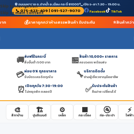
ถนนมหาราช ต.ปากน้ำ อ.เมือง กระบี่ 81000
เปิด จ-อา 7:30 – 19:00 น.
Skip to navigation
📞 075-623-409 | 091-527-9070
Facebook
TikTok
Skip to main content
💰
⭐
 บาท
ราคาถูกกว่าห้างสรรพสินค้า รับประกัน
สินค้ากว่
ส่งฟรีในกระบี่
สินค้า 10,000+ รายการ
🚚
🏪
สั่งขั้นต่ำ 500 บาท
ครบวงจร พร้อมส่ง
ผ่อน 0% ทุกธนาคาร
บริการติดตั้ง
💳
🔧
รับบัตรเครดิตทุกใบ
ช่างผู้เชี่ยวชาญมืออาชีพ
เปิดทุกวัน 7:30-19:00
รับประกันสินค้า
⏰
✅
ไม่หยุดพัก ตลอดปี
คืนง่าย เปลี่ยนได้
🎨
🏗️
⚙️
🟫
🚰
⚡
สีทาบ้าน
ปูนซีเมนต์
เหล็ก
กระเบื้อง
ท่อ-ประปา
ไฟฟ้า