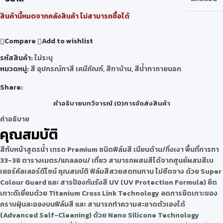
สินค้านี้หมดจากคลังสินค้า ไม่สามารถซื้อได้
Compare
Add to wishlist
รหัสสินค้า:
ไม่ระบุ
หมวดหมู่:
สี อุปกรณ์ทาสี เคมีภัณฑ์
,
สีทาบ้าน
,
สีน้ำทาภายนอก
Share:
คำอธิบาย
บทวิจารณ์ (0)
การจัดส่งสินค้า
คำอธิบาย
คุณสมบัติ
สีทับหน้าสูตรน้ำ เกรด Premium ชนิดฟิล์มสี เนียนด้าน/กึ่งเงา พื้นที่การทา ​
33-38 ตารางเมตร/แกลลอน/ เที่ยว สามารถผสมสีได้จากศูนย์ผสมสีเบ
เยอร์คัลเลอร์ดีไซน์ คุณสมบัติ ฟิล์มสีสวยสดทนทาน ไม่ซีดจาง ด้วย Super
Colour Guard และ สารป้องกันรังสี UV (UV Protection Formula) ยึด
เกาะดีเยี่ยมด้วย Titanium Cross Link Technology ลดการยึดเกาะของ
คราบฝุ่นละอองบนฟิล์มสี และ สามารถทำความสะอาดตัวเองได้
(Advanced Self-Cleaning) ด้วย Nano Silicone Technology