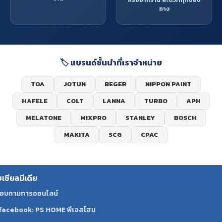
ทาง
🏷️ แบรนด์ชั้นนำที่เราจำหน่าย
TOA
JOTUN
BEGER
NIPPON PAINT
HAFELE
COLT
LANNA
TURBO
APH
MELATONE
MIXPRO
STANLEY
BOSCH
MAKITA
SCG
CPAC
ซเชียลมีเดีย
อบถามทารออนไลน์
facebook: PS HOME พีเอสโฮม