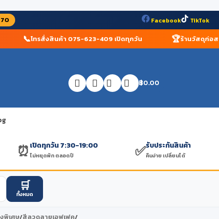
070
Facebook
TikTok
📞
🏆
โทรสั่งสินค้า 075-623-409 เปิดทุกวัน
ร้านวัสดุก่อสร้างอ
฿
0.00
og
เปิดทุกวัน 7:30-19:00
รับประกันสินค้า
⏰
✅
ไม่หยุดพัก ตลอดปี
คืนง่าย เปลี่ยนได้
🛒
ทั้งหมด
่งพิเศษ
/
สีลวดลายเอฟเฟค
/