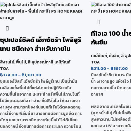
ทีโอเอ 100 น้
ซุปเปอร์ชิลด์ เอ็กซ์ตร้า โพลียูรี
กันซึม
เทน ชนิดเงา สำหรับภายใน
เคมีภัณฑ์
,
กันซึม
,
สี อุ
สีงานไม้
,
พื้นไม้
,
สี อุปกรณ์ทาสี เคมีภัณฑ์
TOA
TOA
฿
211.00
–
฿
597.00
฿
374.00
–
฿
1,383.00
ป้องกันน้ำซึม 100% ป้
ซุปเปอร์ชิลด์ เอ๊กซ์ตร้า โพลียูรีเทน เป็นน้ำมัน
น้ำ เงางามสูง แห้งเร็ว
เคลือบแข็งพื้นไม้ที่แห้งโดยทำปฏิกิริยากับ
ทนทานนานขึ้น ยึดเกาะ
ความชื้นในอากาศ เหมาะสำหรับพื้นไม้ภายในที่
อากาศ
ไม่มีแดดส่องถึง ทาง่าย ขึ้นฟิล์มไว ให้ความเงา
ผลิตจากอะคริลิกโพลิเ
งามสูง สามารถป้องกันแบคทีเรียได้ตลอดอายุ
(สูตรน้ำมัน) ที่ให้เนื้
การใช้งาน ฟิล์มสีสามารถทนต่อการขูดขีด การ
สูงยาวนาน ไม่เหลือง
ขัดถู และ สามารถยึดเกาะกับเนื้อไม้ได้ดีเยี่ยม
และแสง UV สามารถป้อ
นอกจากนี้ ยังทนทานต่อการกระแทก ความร้อน