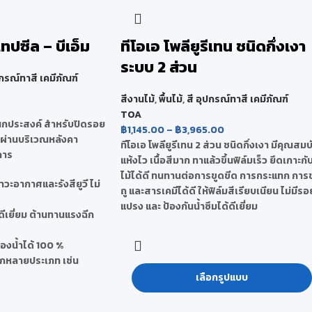
เทปซีล – บีเอ็ม
ทีโอเอ โพลียูรีเทน ชนิดกึ่งเงา
ระบบ 2 ส่วน
ปกรณ์ทาสี เคมีภัณฑ์
สีงานไม้
,
พื้นไม้
,
สี อุปกรณ์ทาสี เคมีภัณฑ์
TOA
เนกประสงค์ สำหรับปิดรอย
฿
1,145.00
–
฿
3,965.00
ซึมผ่านบริเวณหลังคา
ทีโอเอ โพลียูรีเทน 2 ส่วน ชนิดกึ่งเงา มีคุณสมบั
คาร
แห้งไว เนื้อสีมาก ทาแล้วขึ้นฟิล์มเร็ว ยึดเกาะกั
ไม้ได้ดี ทนทานต่อการขูดขีด การกระแทก การ
วะอากาศและรังสียูวี ไม่
ถู และสารเคมีได้ดี ให้ฟิล์มสีเรียบเนียน ไม่มีรอ
แปรง และ ป้องกันน้ำซึมได้ดีเยี่ยม
ดีเยี่ยม ต้านทานแรงฉีก
ของน้ำได้ 100 %
ลากหลายประเภท เช่น
เลือกรูปแบบ