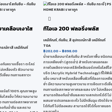
ำยาเคลือบเงาใส
ทีโอเอ 200 ฟลอริ่งพลัส
เคมีภัณฑ์
,
กันซึม
,
สี อุปกรณ์ทาสี เคมีภัณฑ์
TOA
ปกรณ์ทาสี เคมีภัณฑ์
฿
202.00
–
฿
898.00
น้ำยาเคลือบเงาใสกันซึม สำหรับทาพื้น ชนิดทน
การเหยียบย่ำ (สูตรน้ำ) สำหรับภายนอกและ
องกันคราบเชื้อรา ตะไคร่
ภายในผลิตจากอะคริลิกโพลิเมอร์เทคโนโลยีไฮ
 ไม่เหลืองตัว ผิวเงางาม
บริด (Acrylic Hybrid Technology) ที่ให้ฟิล์
ดีเยี่ยม ทนทานสภาวะ
แข็ง เหมาะสำหรับเคลือบพื้นผิวที่ต้องการเหยี
ย่ำ มีความเงางามสูงยาวนาน การยึดเกาะดีเยี่
ทนทานต่อสภาพอากาศและแสง UV ไม่เหลืองต
มอร์แท้ 100% คุณภาพสูง
สามารถป้องกันน้ำซึมและคราบสกปรกได้ดี ไม่
อฟิล์มใสแข็ง ให้ความเงางาม
ผสมสารปรอทและตะกั่ว ไม่มีกลิ่นฉุน เปิดใช้งา
ตัว ทนทานต่อสภาพอากาศ
ได้ทันที ไม่ต้องผสม สามารถใช้ได้ทั้งภายนอก
งกันน้ำซึม และคราบ
และภายใน