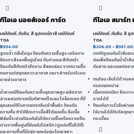
ทีโอเอ มอยส์เจอร์ การ์ด
ทีโอเอ สมาร์ท 
เคมีภัณฑ์
,
กันซึม
,
สี อุปกรณ์ทาสี เคมีภัณฑ์
เคมีภัณฑ์
,
กันซึม
,
สี อุ
TOA
TOA
฿
934.00
฿
206.00
–
฿
557.00
สูตรน้ำ กลิ่นไม่ฉุน ป้องกันความชื้นสูง เสริมการ
เทปบิทูเมนกันรั่วซึมอ
ยึดเกาะสีรองพื้นปูนใหม่ กันด่างและสีทับหน้า
ต่อเพื่อป้องกันน้ำรั่ว
ป้องกันสีทับหน้าซีดจาง สีลอกล่อน จากความชื้น
กันสาด และรอยต่ออา
ทนทานต่อทุกสภาวะอากาศ เหมาะสำหรับบริเวณ
ทนร้อน เย็นได้ดี ทนสภา
ชายล่างอาคาร
กรอบแตกง่าย
น้ำยาเคมีป้องกันความชื้นคุณภาพสูง ผลิตจาก
เนื้อเทปเหนียว ยึดเกาะ
สารผสมประเภทโมดิฟายด์ไซเลน ไซล็อกเซน ที่มี
ขาดได้ดี
คุณสมบัติในการแทรกซึมเข้าพื้นผิว ป้องกัน
ป้องกันการรั่วซึมผ่าน
ความชื้น ทำให้ยึดเกาะเนื้อสีได้แน่นขึ้น ซึ่งเนื้อ
ใช้งานได้ดีกับวัสดุห
ฟิล์มนี้จะช่วยป้องกันไม่ให้ความชื้นหรือความเป็น
กระเบื้อง
ด่างจากพื้นปูนที่ยังแห้งไม่สนิท (ปูนบ่มที่ไม่ได้ที่)
และความชื้นที่มีอยู่ตามผนังปูน โดยเฉพาะ