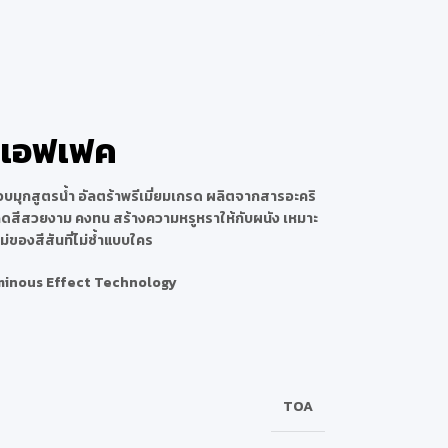
์ล เอฟเฟค
ือบมุกสูตรน้ำ อัลตร้าพรีเมี่ยมเกรด ผลิตจากสารอะคริ
เฉดสีสวยงาม คงทน สร้างความหรูหราให้กับผนัง เหมาะ
ของสีสันที่ไม่ซ้ำแบบใคร
uminous Effect Technology
TOA