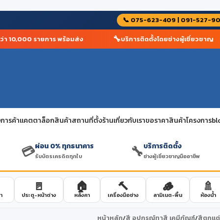
📞 075-623-409 | 091-527-9
🔧
 10,000 รายการ พร้อมส่ง
บริการติดตั้งโดยช่างผู้เชี่ยวชาญ
การค้า
แคตตาล็อกสินค้า
สถานที่ตั้งร้าน
เกี่ยวกับเรา
ขอราคาสินค้าโครงการ
bl
ผ่อน 0% ทุกธนาคาร
บริการติดตั้ง
💳
🔧
รับบัตรเครดิตทุกใบ
ช่างผู้เชี่ยวชาญมืออาชีพ
🚪
🏠
🔨
🪵
🚿
า
ประตู-หน้าต่าง
หลังคา
เครื่องมือช่าง
ลามิเนต-พื้น
ห้องน้ำ
หน้าหลัก
/
สี อุปกรณ์ทาสี เคมีภัณฑ์
/
สีตกแต