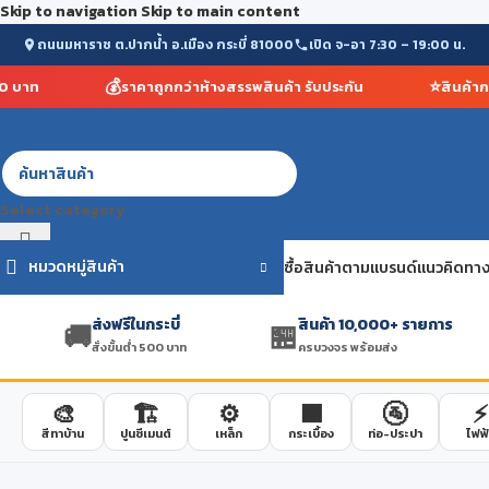
Skip to navigation
Skip to main content
ถนนมหาราช ต.ปากน้ำ อ.เมือง กระบี่ 81000
เปิด จ-อา 7:30 – 19:00 น.
💰
⭐
บาท
ราคาถูกกว่าห้างสรรพสินค้า รับประกัน
สินค้ากว่า
Select category
หมวดหมู่สินค้า
ซื้อสินค้าตามแบรนด์
แนวคิดทาง
ส่งฟรีในกระบี่
สินค้า 10,000+ รายการ
🚚
🏪
สั่งขั้นต่ำ 500 บาท
ครบวงจร พร้อมส่ง
🎨
🏗️
⚙️
🟫
🚰
⚡
สีทาบ้าน
ปูนซีเมนต์
เหล็ก
กระเบื้อง
ท่อ-ประปา
ไฟฟ้