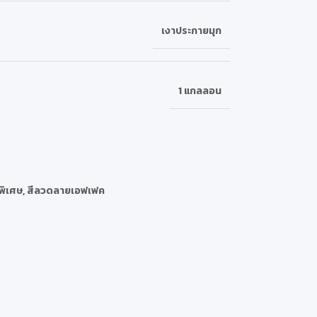
เงาประกายมุก
1 แกลลอน
พิเศษ
,
สีลวดลายเอฟเฟค