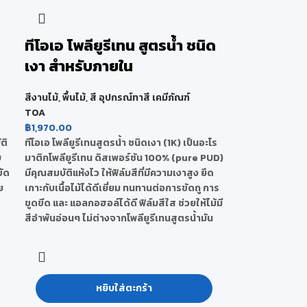
ทีโอเอ โพลียูรีเทน สูตรน้ำ ชนิด
เงา สำหรับภายใน
สีงานไม้
,
พื้นไม้
,
สี อุปกรณ์ทาสี เคมีภัณฑ์
TOA
฿
1,970.00
ติ
ทีโอเอ โพลียูรีเทนสูตรน้ำ ชนิดเงา (1K) เป็นอะโร
บ
มาติกโพลียูรีเทน ดิสเพอร์ชัน 100% (pure PUD)
ขัด
มีคุณสมบัติแห้งไว ให้ฟิล์มสีที่มีความเงาสูง ยึด
ย
เกาะกับเนื้อไม้ได้ดีเยี่ยม ทนทานต่อการขัดถู การ
ขูดขีด และ แอลกอฮอล์ได้ดี ฟิล์มสีใส ช่วยให้ไม้มี
สีอำพันอ่อนๆ ไม่ต่างจากโพลียูรีเทนสูตรน้ำมัน
หยิบใส่ตะกร้า