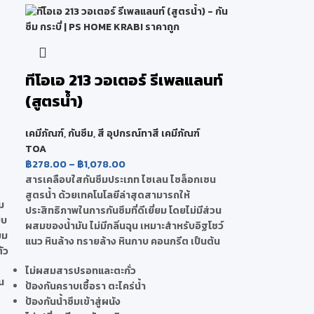
ทีโอเอ 213 วอเตอร์ รีเพลแลนท์
(สูตรน้ำ)
เคมีภัณฑ์
,
กันซึม
,
สี อุปกรณ์ทาสี เคมีภัณฑ์
TOA
฿
278.00
–
฿
1,078.00
สารเคลือบใสกันซึมประเภท ไซเลน ไซล็อกเซน
สูตรน้ำ ด้วยเทคโนโลยีล่าสุดสามารถให้
ม
ประสิทธิภาพในการกันซึมที่ดีเยี่ยม โดยไม่มีส่วน
ยบ
ผสมของน้ำมัน ไม่มีกลิ่นฉุน เหมาะสำหรับอิฐโชว์
ยม
แนว หินล้าง ทรายล้าง หินกาบ คอนกรีต เป็นต้น
ัว
ไม่ผสมสารปรอทและตะกั่ว
น
ป้องกันคราบเชื้อรา ตะไคร่น้ำ
ป้องกันน้ำซึมเข้าสู่ผนัง