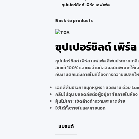
ซุปเปอร์ชิลด์ เพิร์ล เอฟเฟค
Back to products
ซุปเปอร์ชิลด์ เพิร
ซุปเปอร์ชิลด์ เพิร์ล เอฟเฟค สีพ่นประกายเหล
ลิกแท้ 100% และผงสีเมทัลลิคชนิดพิเศษ ให้
กับงานตกแต่งภายในที่ต้องการความแปลกใหม่
เฉดสีสันประกายมุกหรูหรา สวยงาม ด้วย L
กลิ่นไม่ฉุน ปลอดภัยต่อผู้อยู่อาศัยภายในห้อง
ฝุ่นไม่เกาะ เช็ดล้างทำความสะอาดง่าย
ใช้ได้ทั้งภายในและภายนอก
แบรนด์