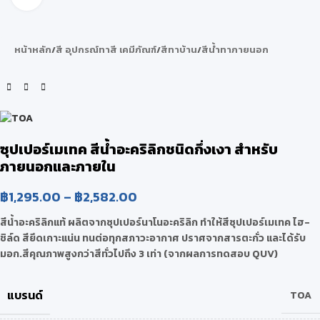
หน้าหลัก
/
สี อุปกรณ์ทาสี เคมีภัณฑ์
/
สีทาบ้าน
/
สีน้ำทาภายนอก
ซุปเปอร์เมเทค สีน้ำอะคริลิกชนิดกึ่งเงา สําหรับ
ภายนอกและภายใน
฿
1,295.00
–
฿
2,582.00
สีน้ำอะคริลิกแท้ ผลิตจากซุปเปอร์นาโนอะคริลิก ทำให้สีซุปเปอร์เมเทค ไฮ-
ชิล์ด สียึดเกาะแน่น ทนต่อทุกสภาวะอากาศ ปราศจากสารตะกั่ว และได้รับ
มอก.สีคุณภาพสูงกว่าสีทั่วไปถึง 3 เท่า (จากผลการทดสอบ QUV)
แบรนด์
TOA