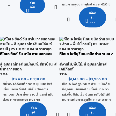
อ่าน
คุณภาพสูงจากยุโรป ด้วย H2Oil
ดีขึ้น เหมาะสำหรับพื้นผิวปูนฉาบใหม่
เพิ่ม
Technology สูตรพิเศษเฉพาะของ
ใช้ได้ทั้งภายในอาคาร และภายนอก
เลือก
ทีโอเอ ที่รวมคุณสมบัติของสี
อาคาร
รูป
เคลือบผสานเข้ากับโมเลกุลของน้ำ
เกรด
แบบ
เป็นสีรักษ์โลกที่คุณภาพ สูงกว่า
กลุ่มพรีเมียมคุณภาพสูงสุด
เดิม ไม่ง้อทินเนอร์ เพียงผสมกับน้ำ
ไร้กลิ่นฉุน ปลอดภัยต่อทุกชีวิตใน
ชนิดของฟิล์มสี
บ้าน
ขาวด้าน
เกรด
ขนาดบรรจุ
ทีโอเอ ชิลด์ วัน นาโน ภายนอกและ
ทีโอเอ โพลียูรีเทน ชนิดด้าน ระบบ 2
กลุ่มพรีเมียมคุณภาพสูงสุด
ภายใน
ส่วน
1 แกลลอน, 5 แกลลอน
สี อุปกรณ์ทาสี เคมีภัณฑ์
,
สีทาบ้าน
,
สี
สีงานไม้
,
พื้นไม้
,
สี อุปกรณ์ทาสี
รองรับ
น้ำทาภายนอก
เคมีภัณฑ์
TOA
TOA
฿
174.00
–
฿
3,111.00
฿
1,145.00
–
฿
3,965.00
สีน้ำอะคริลิกแท้ 100% ซุปเปอร์พรี
ทีโอเอ โพลียูรีเทน 2 ส่วน ชนิดด้าน
เมี่ยมเกรด ให้ฟิล์มสีลื่น ป้องกัน
มีคุณสมบัติแห้งไว เนื้อสีมาก ทา
คราบสกปรก ทั้งคราบน้ำและน้ำมัน
แล้วขึ้นฟิล์มเร็ว ยึดเกาะกับไม้ได้ดี
ด้วย Protective Hybrid
ทนทานต่อการขูดขีด การกระแทก
Technology จากประเทศเยอรมัน
การขัดถู และสารเคมีได้ดี ให้ฟิล์มสี
เลือก
เลือก
ที่ประกอบด้วย นาโนซิลิโคน (Nano
เรียบเนียน ไม่มีรอยแปรง และ
รูป
รูป
Silicone) ป้องกันคราบสกปรก
ป้องกันน้ำซึมได้ดีเยี่ยม