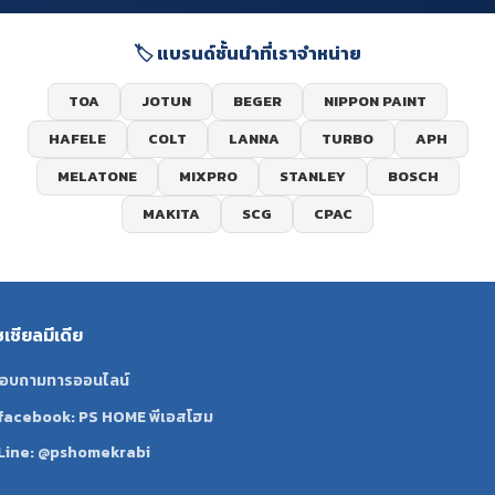
🏷️ แบรนด์ชั้นนำที่เราจำหน่าย
TOA
JOTUN
BEGER
NIPPON PAINT
HAFELE
COLT
LANNA
TURBO
APH
MELATONE
MIXPRO
STANLEY
BOSCH
MAKITA
SCG
CPAC
ซเชียลมีเดีย
อบถามทารออนไลน์
facebook: PS HOME พีเอสโฮม
Line: @pshomekrabi