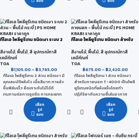
แบบ
แบบ
ที่มาในรูปของ ฟลูโอโร (Fluoro
Carbon) สารเคลือบลื่น ป้องกัน
คราบน้ำมัน
รองรับ
ทีโอเอ โพลียูรีเทน ชนิดเงา ระบบ 2
ทีโอเอ โพลียูรีเทน ชนิดเงา สำหรับ
ส่วน
ภายนอก
สีงานไม้
,
พื้นไม้
,
สี อุปกรณ์ทาสี
สีงานไม้
,
พื้นไม้
,
สี อุปกรณ์ทาสี
เคมีภัณฑ์
เคมีภัณฑ์
TOA
TOA
฿
1,105.00
–
฿
3,765.00
฿
675.00
–
฿
2,420.00
ทีโอเอ โพลียูรีเทน 2 ส่วน ชนิดเงา มี
ทีโอเอ โพลียูรีเทน 1 ส่วน ชนิดเงา
คุณสมบัติแห้งไว เนื้อสีมาก ทาแล้ว
สำหรับภายนอก T-4000 เป็นโพลี
ขึ้นฟิล์มเร็ว ยึดเกาะกับไม้ได้ดี
ยูรีเทนชนิดที่แห้งแข็งโดยทำ
ทนทานต่อการขูดขีด การกระแทก
ปฏิกิริยากับความชื้นในอากาศ
การขัดถู และสารเคมีได้ดี ให้ฟิล์มสีที่
เหมาะสำหรับพื้นไม้ภายในที่มีแดด
เลือก
เลือก
มีความเงาสูง และ ป้องกันน้ำซึมได้
ส่องถึงเป็นบางเวลา ทาง่าย ให้
รูป
รูป
ดีเยี่ยม
ความเงางามสูง ทนทานต่อการขูด
แบบ
แบบ
ขีด ทนทานต่อการขัดถู และ ทนต่อ
การกระแทกได้ดี ทนต่อกรด-ด่าง
และสารเคมี ได้ดีเยี่ยม