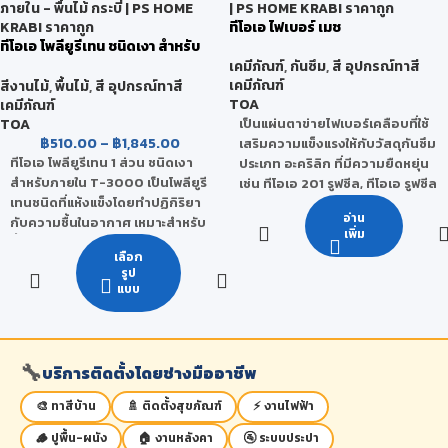
ทีโอเอ ไฟเบอร์ เมช
ทีโอเอ โพลียูรีเทน ชนิดเงา สำหรับ
ภายใน
เคมีภัณฑ์
,
กันซึม
,
สี อุปกรณ์ทาสี
เคมีภัณฑ์
สีงานไม้
,
พื้นไม้
,
สี อุปกรณ์ทาสี
TOA
เคมีภัณฑ์
TOA
เป็นแผ่นตาข่ายไฟเบอร์เคลือบที่ใช้
฿
510.00
–
฿
1,845.00
เสริมความแข็งแรงให้กับวัสดุกันซึม
ทีโอเอ โพลียูรีเทน 1 ส่วน ชนิดเงา
ประเภท อะคริลิก ที่มีความยืดหยุ่น
สำหรับภายใน T-3000 เป็นโพลียูรี
เช่น ทีโอเอ 201 รูฟซีล, ทีโอเอ รูฟซีล
เทนชนิดที่แห้งแข็งโดยทำปฏิกิริยา
ซันบล็อก, ทีโอเอ วอเตอร์ บล็อก
อ่าน
กับความชื้นในอากาศ เหมาะสำหรับ
หรือ ทีโอเอ ฟลอร์ซีล ใช้แทนลวด
เพิ่ม
พื้นไม้ภายในที่ไม่มีแดดส่องถึง ทา
กรงไก่ ในการฉาบปูน แก้ไขรอย
เลือก
ง่าย ให้ความเงางามสูง ทนทานต่อ
แตกร้าว
รูป
การขูดขีด ทนทานต่อการขัดถู และ
แบบ
ทนต่อการกระแทกได้ดี ทนต่อกรด-
ด่าง และสารเคมี ได้ดีเยี่ยม
🔧
บริการติดตั้งโดยช่างมืออาชีพ
🎨 ทาสีบ้าน
🚿 ติดตั้งสุขภัณฑ์
⚡ งานไฟฟ้า
🪵 ปูพื้น-ผนัง
🏠 งานหลังคา
🚰 ระบบประปา