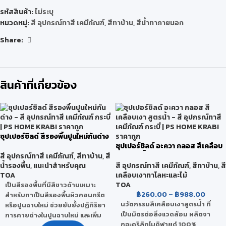
รหัสสินค้า:
ไม่ระบุ
หมวดหมู่:
สี อุปกรณ์ทาสี เคมีภัณฑ์
,
สีทาบ้าน
,
สีน้ำทาภายนอก
Share:
สินค้าที่เกี่ยวข้อง
ซุปเปอร์ชิลด์ สีรองพื้นปูนใหม่กันด่าง
ซุปเปอร์ชิลด์ อะควา กลอส สีเคลือบ
เงา สูตรน้ำ
สี อุปกรณ์ทาสี เคมีภัณฑ์
,
สีทาบ้าน
,
สี
น้ำรองพื้น
,
แนะนำสำหรับคุณ
สี อุปกรณ์ทาสี เคมีภัณฑ์
,
สีทาบ้าน
,
สี
TOA
เคลือบเงาทาโลหะและไม้
TOA
เป็นสีรองพื้นที่มีสีขาวด้านเหมาะ
฿
260.00
–
฿
988.00
สำหรับทาเป็นสีรองพื้นผิวคอนกรีต
นวัตกรรมสีเคลือบเงาสูตรน้ำ ที่
หรือปูนฉาบใหม่ ช่วยยับยั้งปฏิกิริยา
เป็นมิตรต่อสิ่งแวดล้อม ผลิตจา
การคายด่างในปูนฉาบใหม่ และเพิ่ม
กอะคริลิกโมดิฟายด์ 100%
การยึดเกาะของสีทับหน้ากับพื้นผิว