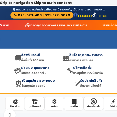
Skip to navigation
Skip to main content
ถนนมหาราช ต.ปากน้ำ อ.เมือง กระบี่ 81000
เปิด จ-อา 7:30 – 19:00 น.
📞 075-623-409 | 091-527-9070
Facebook
TikTok
💰
⭐
00 บาท
ราคาถูกกว่าห้างสรรพสินค้า รับประกัน
สินค้าก
ส่งฟรีในกระบี่
สินค้า 10,000+ รายการ
🚚
🏪
สั่งขั้นต่ำ 500 บาท
ครบวงจร พร้อมส่ง
ผ่อน 0% ทุกธนาคาร
บริการติดตั้ง
💳
🔧
รับบัตรเครดิตทุกใบ
ช่างผู้เชี่ยวชาญมืออาชีพ
เปิดทุกวัน 7:30-19:00
รับประกันสินค้า
⏰
✅
ไม่หยุดพัก ตลอดปี
คืนง่าย เปลี่ยนได้
🎨
🏗️
⚙️
🟫
🚰
⚡
สีทาบ้าน
ปูนซีเมนต์
เหล็ก
กระเบื้อง
ท่อ-ประปา
ไฟฟ้า
Click to enlarge