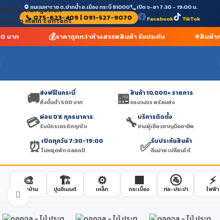
ถนนมหาราช ต.ปากน้ำ อ.เมือง กระบี่ 81000
เปิด จ-อา 7:30 – 19:00 น.
Skip to navigation
📞 075-623-409 | 091-527-9070
Facebook
TikTok
Skip to main content
💰
⭐
500 บาท
ราคาถูกกว่าห้างสรรพสินค้า รับประกัน
สินค้า
ส่งฟรีในกระบี่
สินค้า 10,000+ รายการ
🚚
🏪
สั่งขั้นต่ำ 500 บาท
ครบวงจร พร้อมส่ง
ผ่อน 0% ทุกธนาคาร
บริการติดตั้ง
💳
🔧
รับบัตรเครดิตทุกใบ
ช่างผู้เชี่ยวชาญมืออาชีพ
เปิดทุกวัน 7:30-19:00
รับประกันสินค้า
⏰
✅
ไม่หยุดพัก ตลอดปี
คืนง่าย เปลี่ยนได้
🎨
🏗️
⚙️
🟫
🚰
⚡
สีทาบ้าน
ปูนซีเมนต์
เหล็ก
กระเบื้อง
ท่อ-ประปา
ไฟฟ้า
Click to enlarge