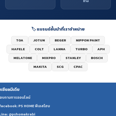
ทาง
🏷️ แบรนด์ชั้นนำที่เราจำหน่าย
TOA
JOTUN
BEGER
NIPPON PAINT
HAFELE
COLT
LANNA
TURBO
APH
MELATONE
MIXPRO
STANLEY
BOSCH
MAKITA
SCG
CPAC
ซเชียลมีเดีย
อบถามทารออนไลน์
facebook: PS HOME พีเอสโฮม
Line: @pshomekrabi