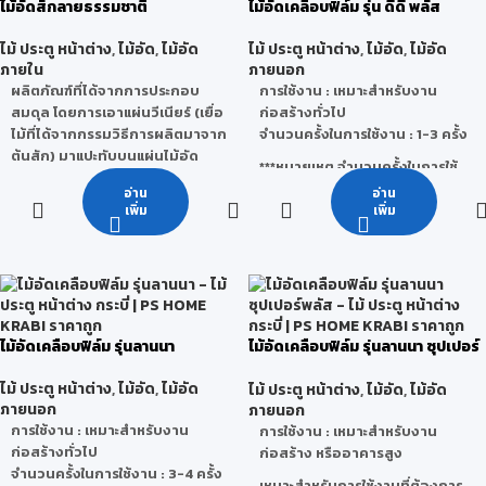
ไม้อัดสักลายธรรมชาติ
ไม้อัดเคลือบฟิล์ม รุ่น ดีดี พลัส
ตกแต่งภายในและภายนอกพร้อม
ลูกบาศก์ฟุตประมาณ 40-50
มาตอบโจทย์กลุ่มลูกค้าและผู้อยู่
ปอนด์ ก็จะสามารถอยู่ได้
ไม้ ประตู หน้าต่าง
,
ไม้อัด
,
ไม้อัด
ไม้ ประตู หน้าต่าง
,
ไม้อัด
,
ไม้อัด
อาศัยได้มีส่วนร่วมในการอนุรักษ์
ประโยชน์
: ใช้ทำบ้านเรือน,เครื่อง
ภายใน
ภายนอก
สิ่งแวดล้อมและได้ใช้ชีวิตที่สมดุล
เรือนเฉพาะที่มีราคาถูก ๆ สร้าง
ผลิตภัณฑ์ที่ได้จากการประกอบ
การใช้งาน : เหมาะสำหรับงาน
จุดเด่น คือ มีผิวหน้าแข็งพิเศษ
บ้านใช้ทำฝา ทำฝ้าหรือส่วนที่ไม่
สมดุล โดยการเอาแผ่นวีเนียร์ (เยื่อ
ก่อสร้างทั่วไป
• ผิวเรียบ ทำงานง่าย จบงาน
ต้องรับน้ำหนัก นิยมใช้กันเพราะ
ไม้ที่ได้จากกรรมวิธีการผลิตมาจาก
จำนวนครั้งในการใช้งาน : 1-3 ครั้ง
เรียบร้อย คุณภาพและขนาดได้
ราคาถูกและหาง่าย
ต้นสัก) มาแปะทับบนแผ่นไม้อัด
มาตรฐาน
***หมายเหตุ จำนวนครั้งในการใช้
ลักษณะที่สำคัญคือ การจัดให้ไม้
• สามารถทำฉลุ /ไดคัตได้
งานจริงนั้นสามารถเปลี่ยนแปลง
อ่าน
อ่าน
บางแต่ละแผ่นมีแนวเสี้ยนขวางตั้ง
• พิมพ์สีและทำสีบนแผ่นพลาสวู้ดได้
ได้ โดยขึ้นอยู่กับ สภาพแวดล้อม วิธี
เพิ่ม
เพิ่ม
ฉากกัน เพื่อเพิ่มคุณสมบัติทาง
• ผ่านการรับรองการเป็นมิตรกับ
ใช้งานของผู้ใช้ การเก็บรักษา และ
ความแข็งแรง และลดการขยายตัว
สิ่งแวดล้อม มาตรฐาน Green
สภาวะอากาศ
หรือหดตัวในระนาบของแผ่นให้น้อย
Label จากสถาบันประเทศสิงคโปร์
ที่สุด ด้วยคุณสมบัติพิเศษไม้อัดสัก
• ผ่านการรับรองมาตรฐาน Lead
คือ ใช้กาว E2 ที่ปลอดภัยต่อ
Free(ปลอดจากสารตะกั่ว) และ
สุขภาพ มาตรฐานยุโรป ไม้อัดสักมี
จากสารระเหยที่เป็นพิษในอากาศ (
ไม้อัดเคลือบฟิล์ม รุ่นลานนา
ไม้อัดเคลือบฟิล์ม รุ่นลานนา ซุปเปอร์
หลายลายให้เลือก
VOCs)
พลัส
กระบวนการผลิต
: Co-
ลักษณะการใช้งาน : เหมาะสำหรับ
ไม้ ประตู หน้าต่าง
,
ไม้อัด
,
ไม้อัด
ไม้ ประตู หน้าต่าง
,
ไม้อัด
,
ไม้อัด
ExtrusionProcess(โค-เอ็กซ์
งานเฟอร์นิเจอร์ งานตกแต่งภายใน
ภายนอก
ภายนอก
ทรูชั่น) –การรีดร่วมทำให้ผิวหน้า
บิวท์อิน ฯลฯ
การใช้งาน : เหมาะสำหรับงาน
การใช้งาน : เหมาะสำหรับงาน
ของแผ่น PVC มีความแข็งพิเศษ
ก่อสร้างทั่วไป
ก่อสร้าง หรืออาคารสูง
จำนวนครั้งในการใช้งาน : 3-4 ครั้ง
คุณสมบัติ
: ไม่บวมน้ำ ทนปลวก
เหมาะสำหรับการใช้งานที่ต้องการ