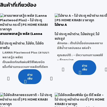
สินค้าที่เกี่ยวข้อง
ไม้ยาง A
ลานนาพลาสวู้ด พลัส (Lanna
ไม้ ประตู หน้าต่าง
,
ไม้แปรรูป
,
ไม้
Plastwood Plus)
แปรรูป
ไม้ ประตู หน้าต่าง
,
ไม้อัด
,
ไม้อัด
ลักษณะ
: เป็นไม้เนื้ออ่อนและหยาบ
ภายใน
มีสีน้ำตาลปนแดง แห่งช้า
LANNA Plastwood Plus (ลานนา
คุณสมบัติ
: - มีความทนทานพอใช้
พลาสวู้ด พลัส)
- ยืดหดง่าย
เป็นผลิตภัณฑ์แผ่นพีวีซีโฟมชนิด
- เลื่อย ไส ผ่าง่าย
อ่าน
แข็งที่ผ่านกระบวนการผลิตที่เรียก
- ไม้บิดงอตามสภาพภูมิอากาศ
เพิ่ม
ว่า Co-Extrusion (การรีดร่วม)
อ่าน
ทำให้แผ่นพีวีซีนี้มีลักษณะผิวหน้า
ข้อจำกัด
: เสี้ยนมักจะฉีกติดกันเป็น
เพิ่ม
หน้าแข็งพิเศษบวกกับโดยนำ
ขลุยออกมา ทำให้ขัดหรือทาน้ำมัน
เทคโนโลยีพลาสวู้ดที่เป็นมิตรกับสิ่ง
ไม่ค่อยดี ถ้าไสตอนไม้สด ๆ อยู่จะ
แวดล้อม ได้รับมาตรฐาน Green
ไม่เรียบดีนัก หากใช้ในการก่อสร้าง
Label จากประเทศสิงคโปร์ สำหรับ
จะรับน้ำหนักมากๆไม่ได้ ใช้ในที่ต้อง
ใช้ทดแทนแผ่นไม้ธรรมชาติได้อย่าง
ตากแดตากฝนไม่ได้แต่ถ้าทาสี
สมบูรณ์แบบ ทุกชิ้นงานสามารถ
น้ำมันป้องกันไว้ น้ำหนักต่อ 1