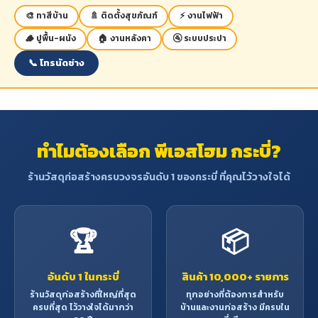
ลักษณะคุณสมบัติ
:
กระทั่งเครื่องดนตรี เพราะเป็นไม้
🎨 ทาสีบ้าน
🚿 ติดตั้งสุขภัณฑ์
⚡ งานไฟฟ้า
- เป็นไม้ขนาดใหญ่มีอยู่ทั่วไปเมื่อ
ละเอียด ไม่เปลี่ยนรูปทรง ทนทาน
เลื่อยไสแล้วระยะแรกจะเป็นสี
เป็นไม้ประดับภายในบ้าน
🪵 ปูพื้น-ผนัง
🏠 งานหลังคา
🚰 ระบบประปา
น้ำตาลอ่อน หากทิ้งไว้นานจะไม้จะ
เปลี่ยนเป็นสีน้ำตาลแก่แกมแดง
📞 โทรนัดช่าง
- เนื้อไม้แข็งและเหนียว มีความแข็ง
แรงทนทานดีมาก เหมาะแก่การ
สร้างส่วนที่รับน้ำหนักได้ดี
- ทนแดด
- น้ำหนัก 1 ลูกบาศก์ฟุตหรือ
ทำไมต้องเลือก พีเอสโฮม กระบี่?
ประมาณ 60-70 ปอนด์
ข้อจำกัด
: เสี้ยนหยาบสับสน ทำให้
ร้านวัสดุก่อสร้างครบวงจรอันดับ 1 ของกระบี่ ที่คุณไว้วางใจได้
ไสกบตกแต่งได้ยาก เนื้อไม้มักจะมี
รอยร้าวเป็นเส้นผมปรากฏหัวไม้มัก
แตกเก่ง ฉะนั้นไม้เต็งจึงมักจะไม่
ค่อยใช้ในการสร้างสิ่งประณีต
🏆
📦
ประโยชน์
: ใช้ทำหมอนรางรถไฟ
เครื่องมืออกสิกรรม เก้าอี้ ชิงช้า
การสร้างบ้านเรือนที่รับน้ำหนัก
อันดับ 1 ในกระบี่
สินค้า 10,000+ รายการ
มาก ด้ามเครื่องมือกสิกรรม
ร้านวัสดุก่อสร้างที่ใหญ่ที่สุด
ทุกอย่างที่ต้องการสำหรับ
โครงสร้างอาคาร เช่น ตง คาน
ครบที่สุด ไว้วางใจได้มากว่า
บ้านและงานก่อสร้าง มีครบใน
วงกบ ประตูหน้าต่าง โครงหลังคา