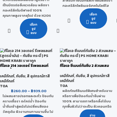
สำหรับภายนอกและภายในผลิตจา
เป็นมิตรต่อสิ่งแวดล้อม ผลิตจา
กอะคริลิกโพลิเมอร์เทคโนโลยีไฮ
กอะคริลิกโมดิฟายด์ 100%
บริด (Acrylic Hybrid
เลือก
คุณภาพสูงจากยุโรป ด้วย H2Oil
Technology) ที่ให้ฟิล์มแข็ง เหมาะ
รูป
Technology สูตรพิเศษเฉพาะของ
สำหรับเคลือบพื้นผิวที่ต้องการ
แบบ
เลือก
ทีโอเอ ที่รวมคุณสมบัติของสี
เหยียบย่ำ มีความเงางามสูง
รูป
เคลือบผสานเข้ากับโมเลกุลของน้ำ
ยาวนาน การยึดเกาะดีเยี่ยม
แบบ
เป็นสีรักษ์โลกที่คุณภาพ สูงกว่า
ทนทานต่อสภาพอากาศและแสง
เดิม ไม่ง้อทินเนอร์ เพียงผสมกับน้ำ
UV ไม่เหลืองตัว สามารถป้องกัน
ไร้กลิ่นฉุน ปลอดภัยต่อทุกชีวิตใน
น้ำซึมและคราบสกปรกได้ดี ไม่ผสม
บ้าน
สารปรอทและตะกั่ว ไม่มีกลิ่นฉุน
เปิดใช้งานได้ทันที ไม่ต้องผสม
เกรด
สามารถใช้ได้ทั้งภายนอกและภายใน
ทีโอเอ 214 วอเตอร์ รีเพลแลนท์
ทีโอเอ ซีเมนต์กันซึม 2 ส่วนผสม
กลุ่มพรีเมียมคุณภาพสูงสุด
(สูตรน้ำมัน)
ป้องกันน้ำซึม และคราบสกปรก ทน
เคมีภัณฑ์
,
กันซึม
,
สี อุปกรณ์ทาสี
เคมีภัณฑ์
,
กันซึม
,
สี อุปกรณ์ทาสี
การเหยียบย่ำได้ดี
รองรับ
เคมีภัณฑ์
เคมีภัณฑ์
มีความเงางาม ไม่เหลืองตัว
TOA
TOA
ยึดเกาะดีเยี่ยม ทนต่อสภาวะอากาศ
฿
260.00
–
฿
939.00
ผลิตภัณฑ์ซีเมนต์พิเศษสำหรับฉาบ
และแสง UV
ไม่ผสมสารปรอทและตะกั่ว ป้องกัน
หรือทาเพื่อป้องกันน้ำซึมผ่าน
เป็นสูตรน้ำ มีกลิ่นอ่อน
คราบเชื้อรา ตะไคร่น้ำ ป้องกัน
100% สามารถทาหรือกลิ้งได้บน
ช่วยรักษาพื้นผิววัสดุให้ใช้งานได้
น้ำซึมเข้าสู่ผนังไม่เปลี่ยนสีของ
ทุกพื้นผิวไม่ว่าจะเป็น ผิวคอนกรีต
นานขึ้น
วัสดุเดิม ผิวงานทนทานนานขึ้น ไม่
เปลือย คอนกรีตหล่อสำเร็จ
ป้องกันการฝังตัวของฝุ่นให้น้อยลง
อ่าน
ผสมสารปรอทและตะกั่ว
(Precast) คอนกรีตมวลเบา