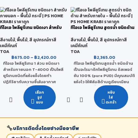
ทีโอเอ โพลียูรีเทน ชนิดเงา สำหรับ
ทีโอเอ โพลียูรีเทน สูตรน้ำ ชนิดด้าน
ภายนอก
สำหรับภายใน
สีงานไม้
,
พื้นไม้
,
สี อุปกรณ์ทาสี
สีงานไม้
,
พื้นไม้
,
สี อุปกรณ์ทาสี
เคมีภัณฑ์
เคมีภัณฑ์
TOA
TOA
฿
675.00
–
฿
2,420.00
฿
2,365.00
ทีโอเอ โพลียูรีเทน 1 ส่วน ชนิดเงา
ทีโอเอ โพลียูรีเทนสูตรน้ำ ชนิดด้าน
สำหรับภายนอก T-4000 เป็นโพลี
เป็นอะโรมาติกโพลียูรีเทน ดิสเพอร์
ยูรีเทนชนิดที่แห้งแข็งโดยทำ
ชัน 100% (pure PUD) มีคุณสมบัติ
ปฏิกิริยากับความชื้นในอากาศ
แห้งไว ให้ฟิล์มสีด้านดูเรียบเนียน
เหมาะสำหรับพื้นไม้ภายในที่มีแดด
ยึดเกาะกับเนื้อไม้ได้ดีเยี่ยม ทนทาน
เลือก
หยิบ
ส่องถึงเป็นบางเวลา ทาง่าย ให้
ต่อการขัดถู การขูดขีด และ
รูป
ใส่
ความเงางามสูง ทนทานต่อการขูด
แอลกอฮอล์ได้ดี ฟิล์มสีใส ช่วยให้ไม้
แบบ
ตะกร้า
ขีด ทนทานต่อการขัดถู และ ทนต่อ
มีสีอำพันอ่อนๆ ไม่ต่างจากโพลียูรี
การกระแทกได้ดี ทนต่อกรด-ด่าง
เทนสูตรน้ำมัน
และสารเคมี ได้ดีเยี่ยม
🔧
บริการติดตั้งโดยช่างมืออาชีพ