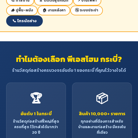
🎨 ทาสีบ้าน
🚿 ติดตั้งสุขภัณฑ์
⚡ งานไฟฟ้า
🪵 ปูพื้น-ผนัง
🏠 งานหลังคา
🚰 ระบบประปา
📞 โทรนัดช่าง
ทำไมต้องเลือก พีเอสโฮม กระบี่?
ร้านวัสดุก่อสร้างครบวงจรอันดับ 1 ของกระบี่ ที่คุณไว้วางใจได้
🏆
📦
อันดับ 1 ในกระบี่
สินค้า 10,000+ รายการ
ร้านวัสดุก่อสร้างที่ใหญ่ที่สุด
ทุกอย่างที่ต้องการสำหรับ
ครบที่สุด ไว้วางใจได้มากว่า
บ้านและงานก่อสร้าง มีครบใน
20 ปี
ที่เดียว