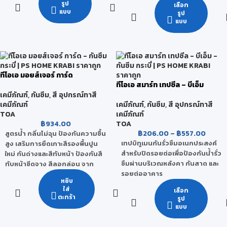
ทาให้ทาความสะอาดง่ายขึ้น
รูป
เลือก
มุงหลังคาทุกชนิด ระเบียง ราง
ใช้งานง่าย ใช้ทาด้วยแปรง ลูกกลิ้ง
แบบ
กันรั่วซึมได้ 100%
รูป
ระบายน้ำคอนกรีต ฯลฯ
หรือเครื่องพ่น
แบบ
เนื้อฟิลม์ยืดหยุ่น ดัดงอได้ ผสาน
รอยแตกร้าวได้ยอดเยี่ยม
ระบบกันซึมชนิดไร้รอยต่อ กันน้ำ
มีแรงยึดเกาะสูง ยึดเกาะกับพื้นผิว
เข้าได้ 100%
ได้โดยไม่ต้องรองพื้น
ยืดหยุ่นตัวสูงได้ถึง 5 เท่า
ใช้กับน้ำดื่มได้ ไม่มีสารที่เป็นพิษ
ช่วยป้องกันและแก้ไขปัญหารอย
ตามมาตรฐานการประปา
แตกร้าวของคอนกรีตที่เกิดจาก
ทีโอเอ มอยส์เจอร์ การ์ด
สามารถทาทับกระเบื้องเก่าได้ โดย
ทีโอเอ สมาร์ท เทปซีล – บีเอ็ม
การเปลี่ยนแปลงของอุณหภูมิได้ดี
ไม่ต้องรื้อกระเบื้องเก่า
เคมีภัณฑ์
,
กันซึม
,
สี อุปกรณ์ทาสี
ทนแสงแดด ทนต่อสภาพอากาศที่
เคมีภัณฑ์
เคมีภัณฑ์
,
กันซึม
,
สี อุปกรณ์ทาสี
ใช้ได้ทั้งภายใน และภายนอก
รุนแรง และรับแรงเสียดสีจากการ
TOA
เคมีภัณฑ์
สัญจรได้
฿
934.00
TOA
ใช้สำหรับงานกัซึมบริเวณพื้นผิว
฿
206.00
–
฿
557.00
สูตรน้ำ กลิ่นไม่ฉุน ป้องกันความชื้น
ต่างๆ เช่น ดาดฟ้า หลังคา ระเบียง
เทปบิทูเมนกันรั่วซึมอเนกประสงค์
สูง เสริมการยึดเกาะสีรองพื้นปูน
ผนัง รางระบายน้ำ เป็นต้น
สำหรับปิดรอยต่อเพื่อป้องกันน้ำรั่ว
ใหม่ กันด่างและสีทับหน้า ป้องกันสี
ซึมผ่านบริเวณหลังคา กันสาด และ
ทับหน้าซีดจาง สีลอกล่อน จาก
รอยต่ออาคาร
ความชื้น ทนทานต่อทุกสภาวะ
หยิบ
อากาศ เหมาะสำหรับบริเวณชาย
ทนร้อน เย็นได้ดี ทนสภาวะอากาศ
ใส่
เลือก
ล่างอาคาร
ตะกร้า
และรังสียูวี ไม่กรอบแตกง่าย
รูป
แบบ
เนื้อเทปเหนียว ยึดเกาะดีเยี่ยม
น้ำยาเคมีป้องกันความชื้นคุณภาพ
ต้านทานแรงฉีกขาดได้ดี
สูง ผลิตจากสารผสมประเภทโมดิ