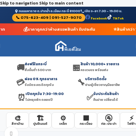
Skip to navigation
Skip to main content
ถนนมหาราช ต.ปากน้ำ อ.เมือง กระบี่ 81000
เปิด จ-อา 7:30 – 19:00 น.
📞 075-623-409 | 091-527-9070
Facebook
TikTok
💰
⭐
บาท
ราคาถูกกว่าห้างสรรพสินค้า รับประกัน
สินค้ากว่า
ส่งฟรีในกระบี่
สินค้า 10,000+ รายการ
🚚
🏪
สั่งขั้นต่ำ 500 บาท
ครบวงจร พร้อมส่ง
ผ่อน 0% ทุกธนาคาร
บริการติดตั้ง
💳
🔧
รับบัตรเครดิตทุกใบ
ช่างผู้เชี่ยวชาญมืออาชีพ
เปิดทุกวัน 7:30-19:00
รับประกันสินค้า
⏰
✅
ไม่หยุดพัก ตลอดปี
คืนง่าย เปลี่ยนได้
🎨
🏗️
⚙️
🟫
🚰
⚡
สีทาบ้าน
ปูนซีเมนต์
เหล็ก
กระเบื้อง
ท่อ-ประปา
ไฟฟ้า
Click to enlarge