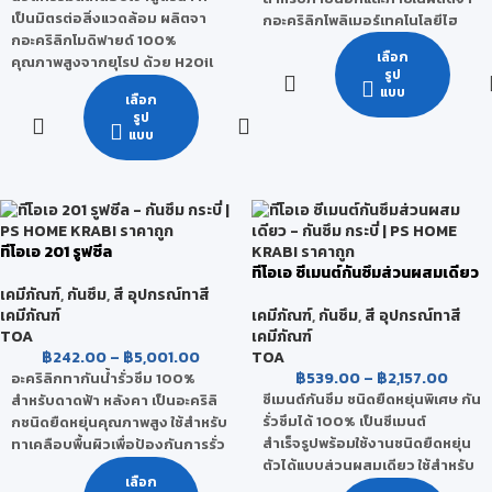
เป็นมิตรต่อสิ่งแวดล้อม ผลิตจา
กอะคริลิกโพลิเมอร์เทคโนโลยีไฮ
กอะคริลิกโมดิฟายด์ 100%
บริด (Acrylic Hybrid
เลือก
คุณภาพสูงจากยุโรป ด้วย H2Oil
Technology) ที่ให้ฟิล์มแข็ง เหมาะ
รูป
Technology สูตรพิเศษเฉพาะของ
สำหรับเคลือบพื้นผิวที่ต้องการ
แบบ
เลือก
ทีโอเอ ที่รวมคุณสมบัติของสี
เหยียบย่ำ มีความเงางามสูง
รูป
เคลือบผสานเข้ากับโมเลกุลของน้ำ
ยาวนาน การยึดเกาะดีเยี่ยม
แบบ
เป็นสีรักษ์โลกที่คุณภาพ สูงกว่า
ทนทานต่อสภาพอากาศและแสง
เดิม ไม่ง้อทินเนอร์ เพียงผสมกับน้ำ
UV ไม่เหลืองตัว สามารถป้องกัน
ไร้กลิ่นฉุน ปลอดภัยต่อทุกชีวิตใน
น้ำซึมและคราบสกปรกได้ดี ไม่ผสม
บ้าน
สารปรอทและตะกั่ว ไม่มีกลิ่นฉุน
เปิดใช้งานได้ทันที ไม่ต้องผสม
เกรด
ทีโอเอ 201 รูฟซีล
สามารถใช้ได้ทั้งภายนอกและภายใน
ทีโอเอ ซีเมนต์กันซึมส่วนผสมเดียว
กลุ่มพรีเมียมคุณภาพสูงสุด
เคมีภัณฑ์
,
กันซึม
,
สี อุปกรณ์ทาสี
ป้องกันน้ำซึม และคราบสกปรก ทน
เคมีภัณฑ์
เคมีภัณฑ์
,
กันซึม
,
สี อุปกรณ์ทาสี
การเหยียบย่ำได้ดี
รองรับ
TOA
เคมีภัณฑ์
มีความเงางาม ไม่เหลืองตัว
฿
242.00
–
฿
5,001.00
TOA
ยึดเกาะดีเยี่ยม ทนต่อสภาวะอากาศ
฿
539.00
–
฿
2,157.00
อะคริลิกทากันน้ำรั่วซึม 100%
และแสง UV
ซีเมนต์กันซึม ชนิดยืดหยุ่นพิเศษ กัน
สำหรับดาดฟ้า หลังคา เป็นอะคริลิ
เป็นสูตรน้ำ มีกลิ่นอ่อน
รั่วซึมได้ 100% เป็นซีเมนต์
กชนิดยืดหยุ่นคุณภาพสูง ใช้สำหรับ
ช่วยรักษาพื้นผิววัสดุให้ใช้งานได้
สำเร็จรูปพร้อมใช้งานชนิดยืดหยุ่น
ทาเคลือบพื้นผิวเพื่อป้องกันการรั่ว
นานขึ้น
ตัวได้แบบส่วนผสมเดียว ใช้สำหรับ
ซึมจากรอยแตกร้าวของคอนกรีต
ป้องกันการฝังตัวของฝุ่นให้น้อยลง
เลือก
งานกันซึม และปกป้องผิวคอนกรีต
บริเวณต่างๆ เช่น ดาดฟ้า กระเบื้อง