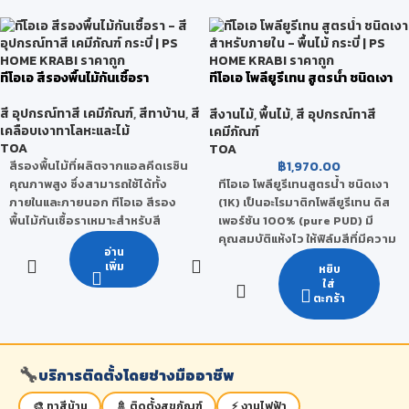
ป้องกันการรั่วซึมผ่านของน้ำได้
ฟายด์ไซเลน ไซล็อกเซน ที่มี
100 %
คุณสมบัติในการแทรกซึมเข้าพื้นผิว
ใช้งานได้ดีกับวัสดุหลากหลาย
ป้องกันความชื้น ทำให้ยึดเกาะเนื้อสี
ประเภท เช่น กระเบื้อง
ได้แน่นขึ้น ซึ่งเนื้อฟิล์มนี้จะช่วย
ทีโอเอ สีรองพื้นไม้กันเชื้อรา
ทีโอเอ โพลียูรีเทน สูตรน้ำ ชนิดเงา
ป้องกันไม่ให้ความชื้นหรือความเป็น
สำหรับภายใน
ด่างจากพื้นปูนที่ยังแห้งไม่สนิท
สี อุปกรณ์ทาสี เคมีภัณฑ์
,
สีทาบ้าน
,
สี
สีงานไม้
,
พื้นไม้
,
สี อุปกรณ์ทาสี
(ปูนบ่มที่ไม่ได้ที่) และความชื้นที่มี
เคลือบเงาทาโลหะและไม้
เคมีภัณฑ์
อยู่ตามผนังปูน โดยเฉพาะความชื้น
TOA
TOA
จากพื้นดิน (Rising Damp) บริเวณ
฿
1,970.00
สีรองพื้นไม้ที่ผลิตจากแอลคีดเรซิน
ชายล่างอาคารออกมาทำลายทำให้
ทีโอเอ โพลียูรีเทนสูตรน้ำ ชนิดเงา
คุณภาพสูง ซึ่งสามารถใช้ได้ทั้ง
สีลอกล่อน เกิดคราบเกลือ เฉดสี
(1K) เป็นอะโรมาติกโพลียูรีเทน ดิส
ภายในและภายนอก ทีโอเอ สีรอง
เพี้ยน
เพอร์ชัน 100% (pure PUD) มี
พื้นไม้กันเชื้อราเหมาะสำหรับสี
คุณสมบัติแห้งไว ให้ฟิล์มสีที่มีความ
เคลือบเงา ทีโอเอ ด้วยคุณลักษณะ
อ่าน
เงาสูง ยึดเกาะกับเนื้อไม้ได้ดีเยี่ยม
พิเศษที่แห้งเร็ว ป้องกันเชื้อราและ
เพิ่ม
หยิบ
ทนทานต่อการขัดถู การขูดขีด และ
ยางไม้ ช่วยให้พื้นผิวเรียบ และ
ใส่
แอลกอฮอล์ได้ดี ฟิล์มสีใส ช่วยให้ไม้
ปกปิดพื้นผิวได้ดีเยี่ยม อีกทั้งยัง
ตะกร้า
มีสีอำพันอ่อนๆ ไม่ต่างจากโพลียูรี
ปลอดภัยต่อผู้ใช้งานและสิ่ง
เทนสูตรน้ำมัน
แวดล้อมอีกด้วย เหมาะสำหรับงาน
ใช้ทาเป็นสีรองพื้นบนพื้นผิวไม้ทุก
ชนิด
🔧
บริการติดตั้งโดยช่างมืออาชีพ
เกรด
🎨 ทาสีบ้าน
🚿 ติดตั้งสุขภัณฑ์
⚡ งานไฟฟ้า