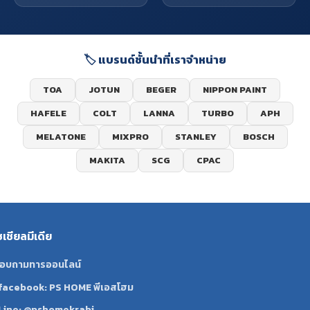
🏷️ แบรนด์ชั้นนำที่เราจำหน่าย
TOA
JOTUN
BEGER
NIPPON PAINT
HAFELE
COLT
LANNA
TURBO
APH
MELATONE
MIXPRO
STANLEY
BOSCH
MAKITA
SCG
CPAC
ซเชียลมีเดีย
อบถามทารออนไลน์
facebook: PS HOME พีเอสโฮม
Line: @pshomekrabi