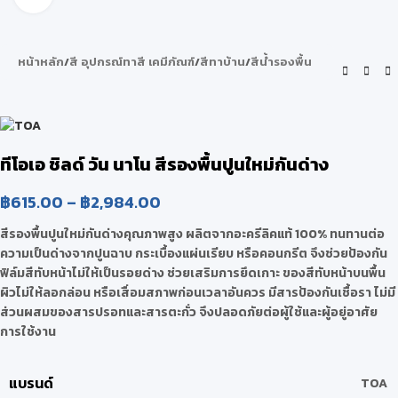
หน้าหลัก
/
สี อุปกรณ์ทาสี เคมีภัณฑ์
/
สีทาบ้าน
/
สีน้ำรองพื้น
ทีโอเอ ชิลด์ วัน นาโน สีรองพื้นปูนใหม่กันด่าง
฿
615.00
–
฿
2,984.00
สีรองพื้นปูนใหม่กันด่างคุณภาพสูง ผลิตจากอะครีลิคแท้ 100% ทนทานต่อ
ความเป็นด่างจากปูนฉาบ กระเบื้องแผ่นเรียบ หรือคอนกรีต จึงช่วยป้องกัน
ฟิล์มสีทับหน้าไม่ให้เป็นรอยด่าง ช่วยเสริมการยึดเกาะ ของสีทับหน้าบนพื้น
ผิวไม่ให้ลอกล่อน หรือเสื่อมสภาพก่อนเวลาอันควร มีสารป้องกันเชื้อรา ไม่มี
ส่วนผสมของสารปรอทและสารตะกั่ว จึงปลอดภัยต่อผู้ใช้และผู้อยู่อาศัย
การใช้งาน
แบรนด์
TOA