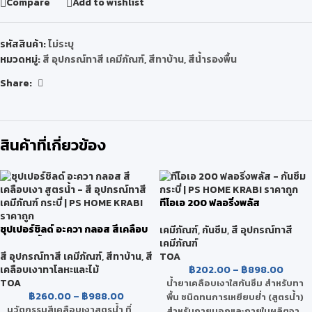
Compare
Add to wishlist
รหัสสินค้า:
ไม่ระบุ
หมวดหมู่:
สี อุปกรณ์ทาสี เคมีภัณฑ์
,
สีทาบ้าน
,
สีน้ำรองพื้น
Share:
สินค้าที่เกี่ยวข้อง
ทีโอเอ 200 ฟลอริ่งพลัส
ซุปเปอร์ชิลด์ อะควา กลอส สีเคลือบ
เคมีภัณฑ์
,
กันซึม
,
สี อุปกรณ์ทาสี
เงา สูตรน้ำ
เคมีภัณฑ์
TOA
สี อุปกรณ์ทาสี เคมีภัณฑ์
,
สีทาบ้าน
,
สี
฿
202.00
–
฿
898.00
เคลือบเงาทาโลหะและไม้
TOA
น้ำยาเคลือบเงาใสกันซึม สำหรับทา
฿
260.00
–
฿
988.00
พื้น ชนิดทนการเหยียบย่ำ (สูตรน้ำ)
นวัตกรรมสีเคลือบเงาสูตรน้ำ ที่
สำหรับภายนอกและภายในผลิตจา