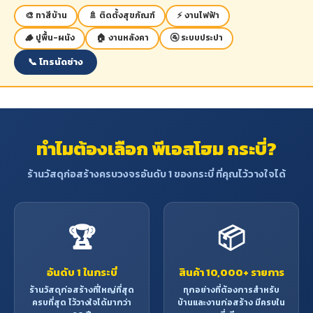
การปูกระเบื้อง ผนังกันดิน ช่อง
🎨 ทาสีบ้าน
🚿 ติดตั้งสุขภัณฑ์
⚡ งานไฟฟ้า
ลิฟท์และอุโมงค์
🪵 ปูพื้น-ผนัง
🏠 งานหลังคา
🚰 ระบบประปา
📞 โทรนัดช่าง
ทำไมต้องเลือก พีเอสโฮม กระบี่?
ร้านวัสดุก่อสร้างครบวงจรอันดับ 1 ของกระบี่ ที่คุณไว้วางใจได้
🏆
📦
อันดับ 1 ในกระบี่
สินค้า 10,000+ รายการ
ร้านวัสดุก่อสร้างที่ใหญ่ที่สุด
ทุกอย่างที่ต้องการสำหรับ
ครบที่สุด ไว้วางใจได้มากว่า
บ้านและงานก่อสร้าง มีครบใน