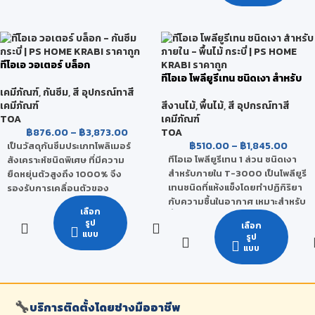
น้ำยาเคมีป้องกันความชื้นคุณภาพ
Part B ซีเมนต์ผสมสูตรพิเศษ
สูง ผลิตจากสารผสมประเภทโมดิ
ให้การยึดเกาะกับพื้นผิวได้ดีเยี่ยม ใช้
ฟายด์ไซเลน ไซล็อกเซน ที่มี
งานง่าย ไม่เป็นพิษ สามารถใช้กับ
คุณสมบัติในการแทรกซึมเข้าพื้นผิว
น้ำดื่มได้และทาสีทับได้ เหมาะ
ป้องกันความชื้น ทำให้ยึดเกาะเนื้อสี
ทีโอเอ วอเตอร์ บล็อก
สำหรับเป็นกันซึม ห้องน้ำ ระเบียง
ได้แน่นขึ้น ซึ่งเนื้อฟิล์มนี้จะช่วย
ทีโอเอ โพลียูรีเทน ชนิดเงา สำหรับ
สระว่ายน้ำ บ่อปลา แท้งค์น้ำ (TOA
ภายใน
ป้องกันไม่ให้ความชื้นหรือความเป็น
เคมีภัณฑ์
,
กันซึม
,
สี อุปกรณ์ทาสี
CEMENT WATERPROOF)
เคมีภัณฑ์
ด่างจากพื้นปูนที่ยังแห้งไม่สนิท
สีงานไม้
,
พื้นไม้
,
สี อุปกรณ์ทาสี
TOA
เคมีภัณฑ์
(ปูนบ่มที่ไม่ได้ที่) และความชื้นที่มี
฿
876.00
–
฿
3,873.00
TOA
อยู่ตามผนังปูน โดยเฉพาะความชื้น
฿
510.00
–
฿
1,845.00
เป็นวัสดุกันซึมประเภทโพลิเมอร์
จากพื้นดิน (Rising Damp) บริเวณ
ทีโอเอ โพลียูรีเทน 1 ส่วน ชนิดเงา
สังเคราะห์ชนิดพิเศษ ที่มีความ
ชายล่างอาคารออกมาทำลายทำให้
สำหรับภายใน T-3000 เป็นโพลียูรี
ยืดหยุ่นตัวสูงถึง 1000% จึง
สีลอกล่อน เกิดคราบเกลือ เฉดสี
เทนชนิดที่แห้งแข็งโดยทำปฏิกิริยา
รองรับการเคลื่อนตัวของ
เพี้ยน
กับความชื้นในอากาศ เหมาะสำหรับ
โครงสร้างได้ดี ใช้สำหรับทาหรือ
เลือก
พื้นไม้ภายในที่ไม่มีแดดส่องถึง ทา
กลิ้งบนผิวคอนกรีตเปลือย
รูป
เลือก
ง่าย ให้ความเงางามสูง ทนทานต่อ
คอนกรีตหล่อสำเร็จ คอนกรีตมวล
แบบ
รูป
การขูดขีด ทนทานต่อการขัดถู และ
เบา เพื่อป้องกันการรั่วซึมของน้ำ
แบบ
ทนต่อการกระแทกได้ดี ทนต่อกรด-
เป็นระบบกันซึมแบบไร้รอยต่อ กัน
ด่าง และสารเคมี ได้ดีเยี่ยม
น้ำได้ 100% เหมาะสำหรับงาน
ภายใน หรืองานที่มีวัสดุทาทับหรือ
ปิดทับที่ไม่โดนแสงแดด ใช้ในบริเวณ
🔧
บริการติดตั้งโดยช่างมืออาชีพ
ต่างๆ เช่น พื้นและผนังห้องน้ำก่อน