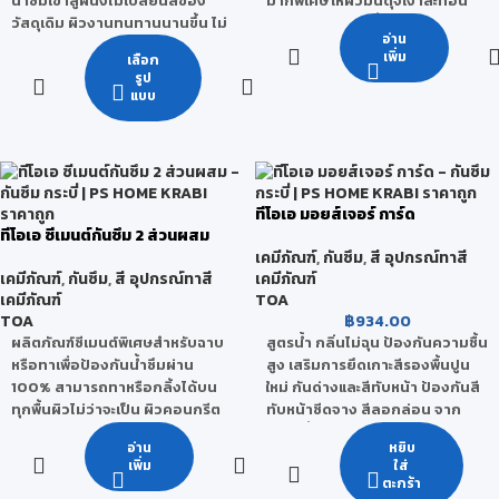
น้ำซึมเข้าสู่ผนังไม่เปลี่ยนสีของ
มากพิเศษ ให้ผิวมันดุจเงาสะท้อน
วัสดุเดิม ผิวงานทนทานนานขึ้น ไม่
จากกระจก ทาได้พื้นที่มากกว่า
อ่าน
ผสมสารปรอทและตะกั่ว
พร้อมให้การปกป้องพื้นผิว และ
เพิ่ม
เลือก
สารเคลือบใสกันซึมประเภท ไซเลน
คงทนต่อสภาวะอากาศที่รุนแรงได้
รูป
ไซล็อกเซน สูตรน้ำมัน ด้วย
เป็นอย่างดี ทั้งยังปลอดภัยต่อ
แบบ
เทคโนโลยีล่าสุดสามารถให้
สุขภาพ และสิ่งแวดล้อม เพราะ
ประสิทธิภาพในการกันซึมที่ดีเยี่ยม
ปราศจากสารอันตรายเช่น สาร
โดยไม่มีส่วนผสมของน้ำมัน ไม่มี
ปรอทและตะกั่ว
กลิ่นฉุน เหมาะสำหรับอิฐโชว์แนว
เกรด
หินล้าง ทรายล้าง หินกาบ
ทีโอเอ มอยส์เจอร์ การ์ด
คอนกรีต เป็นต้น
กลุ่มพรีเมียมคุณภาพสูง
ทีโอเอ ซีเมนต์กันซึม 2 ส่วนผสม
เคมีภัณฑ์
,
กันซึม
,
สี อุปกรณ์ทาสี
รองรับ
เคมีภัณฑ์
,
กันซึม
,
สี อุปกรณ์ทาสี
เคมีภัณฑ์
เคมีภัณฑ์
TOA
TOA
฿
934.00
ผลิตภัณฑ์ซีเมนต์พิเศษสำหรับฉาบ
สูตรน้ำ กลิ่นไม่ฉุน ป้องกันความชื้น
หรือทาเพื่อป้องกันน้ำซึมผ่าน
สูง เสริมการยึดเกาะสีรองพื้นปูน
100% สามารถทาหรือกลิ้งได้บน
ใหม่ กันด่างและสีทับหน้า ป้องกันสี
ทุกพื้นผิวไม่ว่าจะเป็น ผิวคอนกรีต
ทับหน้าซีดจาง สีลอกล่อน จาก
เปลือย คอนกรีตหล่อสำเร็จ
ความชื้น ทนทานต่อทุกสภาวะ
อ่าน
หยิบ
(Precast) คอนกรีตมวลเบา
อากาศ เหมาะสำหรับบริเวณชาย
เพิ่ม
ใส่
ประกอบด้วยส่วนผสม 2 ส่วน คือ
ล่างอาคาร
ตะกร้า
Part A น้ำยาอะคริลิกโพลีเมอร์ และ