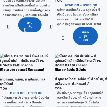
TOA
เป็นสีรองพื้นที่มีสีขาวด้านเหมาะ
฿
260.00
–
฿
988.00
สำหรับทาเป็นสีรองพื้นผิวคอนกรีต
นวัตกรรมสีเคลือบเงาสูตรน้ำ ที่
หรือปูนฉาบใหม่ ช่วยยับยั้งปฏิกิริยา
เป็นมิตรต่อสิ่งแวดล้อม ผลิตจา
การคายด่างในปูนฉาบใหม่ และเพิ่ม
กอะคริลิกโมดิฟายด์ 100%
การยึดเกาะของสีทับหน้ากับพื้นผิว
อ่าน
คุณภาพสูงจากยุโรป ด้วย H2Oil
ดีขึ้น เหมาะสำหรับพื้นผิวปูนฉาบใหม่
เพิ่ม
Technology สูตรพิเศษเฉพาะของ
ใช้ได้ทั้งภายในอาคาร และภายนอก
เลือก
ทีโอเอ ที่รวมคุณสมบัติของสี
อาคาร
รูป
เคลือบผสานเข้ากับโมเลกุลของน้ำ
เกรด
แบบ
เป็นสีรักษ์โลกที่คุณภาพ สูงกว่า
กลุ่มพรีเมียมคุณภาพสูงสุด
เดิม ไม่ง้อทินเนอร์ เพียงผสมกับน้ำ
ไร้กลิ่นฉุน ปลอดภัยต่อทุกชีวิตใน
ชนิดของฟิล์มสี
บ้าน
ขาวด้าน
เกรด
ขนาดบรรจุ
ทีโอเอ 214 วอเตอร์ รีเพลแลนท์
ทีโอเอ กลิปตั้น สีน้ำมัน
กลุ่มพรีเมียมคุณภาพสูงสุด
(สูตรน้ำมัน)
1 แกลลอน, 5 แกลลอน
สี อุปกรณ์ทาสี เคมีภัณฑ์
,
สีทาบ้าน
,
สี
เคมีภัณฑ์
,
กันซึม
,
สี อุปกรณ์ทาสี
รองรับ
เคลือบเงาทาโลหะและไม้
เคมีภัณฑ์
TOA
TOA
฿
260.00
–
฿
939.00
สีน้ำมันคุณภาพสูง ด้วยคุณสมบัติ
ไม่ผสมสารปรอทและตะกั่ว ป้องกัน
ของสีเคลือบเงาที่เหนือกว่า จาก
คราบเชื้อรา ตะไคร่น้ำ ป้องกัน
สูตรความเข้มข้นสูง ให้เนื้อสีข้น