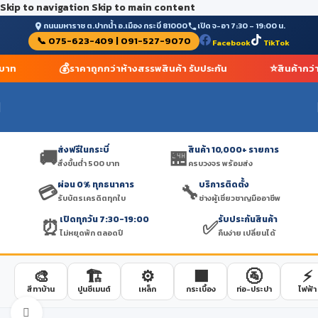
Skip to navigation
Skip to main content
ถนนมหาราช ต.ปากน้ำ อ.เมือง กระบี่ 81000
เปิด จ-อา 7:30 – 19:00 น.
📞 075-623-409 | 091-527-9070
Facebook
TikTok
💰
⭐
 บาท
ราคาถูกกว่าห้างสรรพสินค้า รับประกัน
สินค้ากว่
ส่งฟรีในกระบี่
สินค้า 10,000+ รายการ
🚚
🏪
สั่งขั้นต่ำ 500 บาท
ครบวงจร พร้อมส่ง
ผ่อน 0% ทุกธนาคาร
บริการติดตั้ง
💳
🔧
รับบัตรเครดิตทุกใบ
ช่างผู้เชี่ยวชาญมืออาชีพ
เปิดทุกวัน 7:30-19:00
รับประกันสินค้า
⏰
✅
ไม่หยุดพัก ตลอดปี
คืนง่าย เปลี่ยนได้
🎨
🏗️
⚙️
🟫
🚰
⚡
สีทาบ้าน
ปูนซีเมนต์
เหล็ก
กระเบื้อง
ท่อ-ประปา
ไฟฟ้า
Click to enlarge