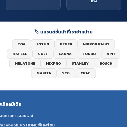
ทาง
🏷️ แบรนด์ชั้นนำที่เราจำหน่าย
TOA
JOTUN
BEGER
NIPPON PAINT
HAFELE
COLT
LANNA
TURBO
APH
MELATONE
MIXPRO
STANLEY
BOSCH
MAKITA
SCG
CPAC
ซเชียลมีเดีย
อบถามทารออนไลน์
facebook: PS HOME พีเอสโฮม