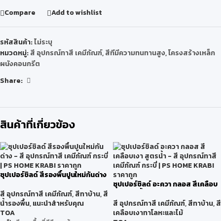
Compare
Add to wishlist
รหัสสินค้า:
ไม่ระบุ
หมวดหมู่:
สี อุปกรณ์ทาสี เคมีภัณฑ์
,
สีทีมีความทนทานสูง
,
โครงสร้างเหล็ก
ผนังคอนกรีต
Share:
สินค้าที่เกี่ยวข้อง
ซุปเปอร์ชิลด์ สีรองพื้นปูนใหม่กันด่าง
ซุปเปอร์ชิลด์ อะควา กลอส สีเคลือบ
เงา สูตรน้ำ
สี อุปกรณ์ทาสี เคมีภัณฑ์
,
สีทาบ้าน
,
สี
น้ำรองพื้น
,
แนะนำสำหรับคุณ
สี อุปกรณ์ทาสี เคมีภัณฑ์
,
สีทาบ้าน
,
สี
TOA
เคลือบเงาทาโลหะและไม้