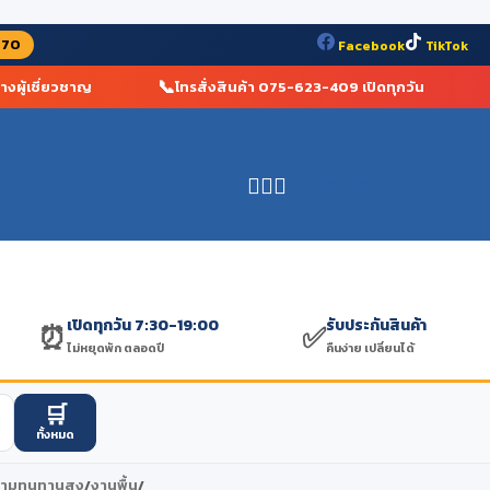
070
Facebook
TikTok
📞
🏆
ู้เชี่ยวชาญ
โทรสั่งสินค้า 075-623-409 เปิดทุกวัน
฿
0.00
เปิดทุกวัน 7:30-19:00
รับประกันสินค้า
⏰
✅
ไม่หยุดพัก ตลอดปี
คืนง่าย เปลี่ยนได้
🛒
ทั้งหมด
ความทนทานสูง
/
งานพื้น
/