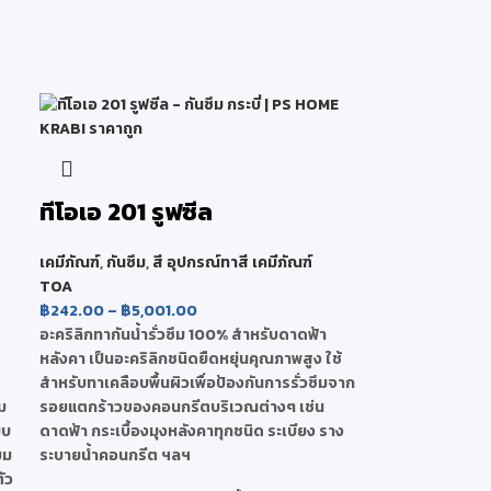
ทีโอเอ 201 รูฟซีล
เคมีภัณฑ์
,
กันซึม
,
สี อุปกรณ์ทาสี เคมีภัณฑ์
TOA
฿
242.00
–
฿
5,001.00
อะคริลิกทากันน้ำรั่วซึม 100% สำหรับดาดฟ้า
หลังคา เป็นอะคริลิกชนิดยืดหยุ่นคุณภาพสูง ใช้
สำหรับทาเคลือบพื้นผิวเพื่อป้องกันการรั่วซึมจาก
ม
รอยแตกร้าวของคอนกรีตบริเวณต่างๆ เช่น
ยบ
ดาดฟ้า กระเบื้องมุงหลังคาทุกชนิด ระเบียง ราง
ยม
ระบายน้ำคอนกรีต ฯลฯ
ัว