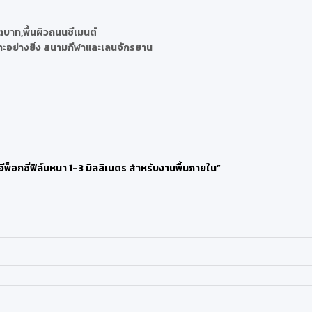
ตบาท,พื้นผิวถนนซีเมนต์
ะอย่างยิ่ง สนามกีฬาและเลนจักรยาน
อีพ็อกซี่ฟิล์มหนา 1-3 มิลลิเมตร สำหรับงานพื้นภายใน”