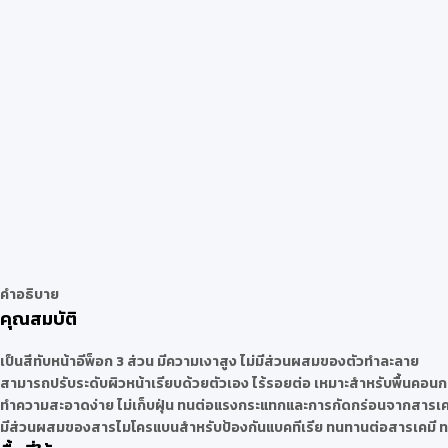
คำอธิบาย
คุณสมบัติ
เป็นสีทับหน้าอีพ็อก 3 ส่วน มีความเงาสูง ไม่มีส่วนผสมของตัวทำละลาย
สามารถปรับระดับผิวหน้าเรียบด้วยตัวเอง ไร้รอยต่อ เหมาะสำหรับพื้นคอนกร
ทำความสะอาดง่าย ไม่เก็บฝุ่น ทนต่อแรงกระแทกและการกัดกร่อนจากสารเคมี
มีส่วนผสมของสารไมโครแบนสำหรับป้องกันแบคทีเรีย ทนทานต่อสารเคมี ทนต