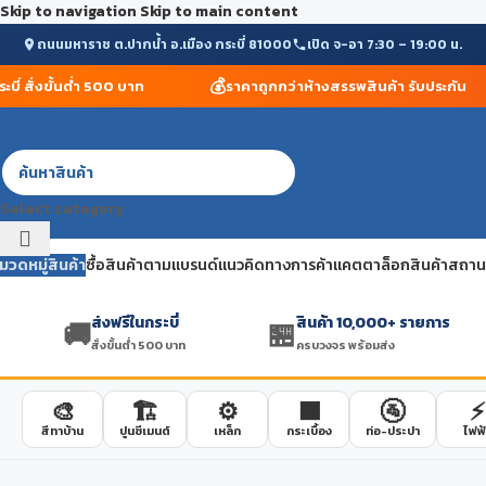
Skip to navigation
Skip to main content
ถนนมหาราช ต.ปากน้ำ อ.เมือง กระบี่ 81000
เปิด จ-อา 7:30 – 19:00 น.
💰
 สั่งขั้นต่ำ 500 บาท
ราคาถูกกว่าห้างสรรพสินค้า รับประกัน
Select category
มวดหมู่สินค้า
ซื้อสินค้าตามแบรนด์
แนวคิดทางการค้า
แคตตาล็อกสินค้า
สถานที
ส่งฟรีในกระบี่
สินค้า 10,000+ รายการ
🚚
🏪
สั่งขั้นต่ำ 500 บาท
ครบวงจร พร้อมส่ง
🎨
🏗️
⚙️
🟫
🚰
⚡
สีทาบ้าน
ปูนซีเมนต์
เหล็ก
กระเบื้อง
ท่อ-ประปา
ไฟฟ้