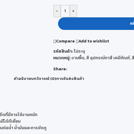
-
+
หย
Compare
Add to wishlist
รหัสสินค้า:
ไม่ระบุ
หมวดหมู่:
งานพื้น
,
สี อุปกรณ์ทาสี เคมีภัณฑ์
,
ส
Share:
คำอธิบาย
บทวิจารณ์ (0)
การจัดส่งสินค้า
ีตที่มีการใช้งานหนัก
ได้ดีเยี่ยม
่อน้ำ น้ำมันและการขัดถู