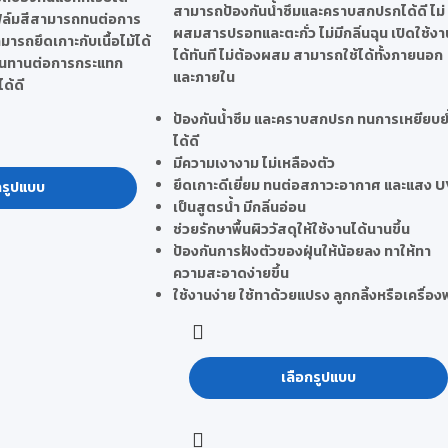
สามารถป้องกันน้ำซึมและคราบสกปรกได้ดี ไม่
ิล์มสีสามารถทนต่อการ
ผสมสารปรอทและตะกั่ว ไม่มีกลิ่นฉุน เปิดใช้งา
มารถยึดเกาะกับเนื้อไม้ได้
ได้ทันที ไม่ต้องผสม สามารถใช้ได้ทั้งภายนอก
ังทนทานต่อการกระแทก
และภายใน
ด้ดี
ป้องกันน้ำซึม และคราบสกปรก ทนการเหยียบย
ได้ดี
มีความเงางาม ไม่เหลืองตัว
ยึดเกาะดีเยี่ยม ทนต่อสภาวะอากาศ และแสง 
กรูปแบบ
เป็นสูตรน้ำ มีกลิ่นอ่อน
ช่วยรักษาพื้นผิววัสดุให้ใช้งานได้นานขึ้น
ป้องกันการฝังตัวของฝุ่นให้น้อยลง ทาให้ทา
ความสะอาดง่ายขึ้น
ใช้งานง่าย ใช้ทาด้วยแปรง ลูกกลิ้งหรือเครื่อง
เลือกรูปแบบ