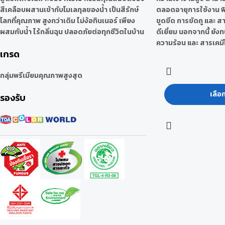
สีเคลือบผสานเข้ากับโมเลกุลของน้ำ เป็นสีรักษ์
ตลอดอายุการใช้งาน ฟ
โลกที่คุณภาพ สูงกว่าเดิม ไม่ง้อทินเนอร์ เพียง
ขูดขีด การขัดถู และ สา
ผสมกับน้ำ ไร้กลิ่นฉุน ปลอดภัยต่อทุกชีวิตในบ้าน
ดีเยี่ยม นอกจากนี้ ย
ความร้อน และ สารเคมีไ
เกรด
กลุ่มพรีเมียมคุณภาพสูงสุด
เลือ
รองรับ