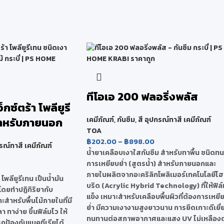
ทีโอเอ 200 ฟลอริ่งพลัส
็กซ์ตร้า โพลียูรี
สำหรับภายนอก
เคมีภัณฑ์
,
กันซึม
,
สี อุปกรณ์ทาสี เคมีภัณฑ์
TOA
฿
202.00
–
฿
898.00
กรณ์ทาสี เคมีภัณฑ์
น้ำยาเคลือบเงาใสกันซึม สำหรับทาพื้น ชนิดทน
การเหยียบย่ำ (สูตรน้ำ) สำหรับภายนอกและ
ภายในผลิตจากอะคริลิกโพลิเมอร์เทคโนโลยีไฮ
 โพลียูรีเทน เป็นน้ำมัน
บริด (Acrylic Hybrid Technology) ที่ให้ฟิล์
งโดยทำปฏิกิริยากับ
แข็ง เหมาะสำหรับเคลือบพื้นผิวที่ต้องการเหยี
สำหรับพื้นไม้ภายในที่มี
ย่ำ มีความเงางามสูงยาวนาน การยึดเกาะดีเยี่
ทาง่าย ขึ้นฟิล์มไว ให้
ทนทานต่อสภาพอากาศและแสง UV ไม่เหลืองต
ป้องกันแบคทีเรียได้