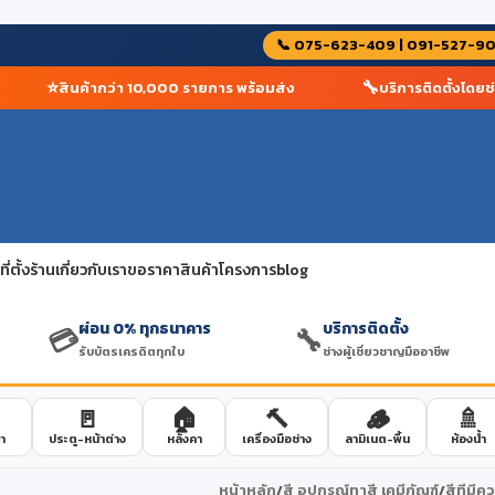
📞 075-623-409 | 091-527-9
⭐
🔧
สินค้ากว่า 10,000 รายการ พร้อมส่ง
บริการติดตั้งโดยช่างผ
่ตั้งร้าน
เกี่ยวกับเรา
ขอราคาสินค้าโครงการ
blog
ผ่อน 0% ทุกธนาคาร
บริการติดตั้ง
💳
🔧
รับบัตรเครดิตทุกใบ
ช่างผู้เชี่ยวชาญมืออาชีพ
🚪
🏠
🔨
🪵
🚿
า
ประตู-หน้าต่าง
หลังคา
เครื่องมือช่าง
ลามิเนต-พื้น
ห้องน้ำ
หน้าหลัก
/
สี อุปกรณ์ทาสี เคมีภัณฑ์
/
สีทีมี