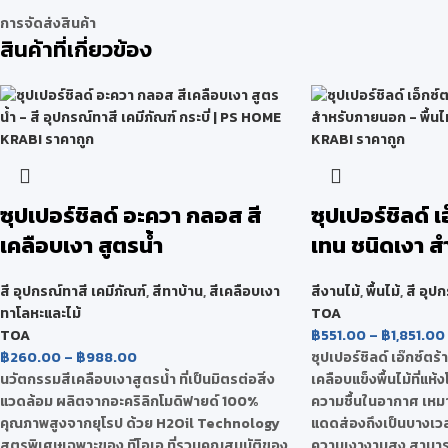
การจัดส่งสินค้า
สินค้าที่เกี่ยวข้อง
ซุปเปอร์ชิลด์ อะควา กลอส สี
ซุปเปอร์ชิลด์ เอ
เคลือบเงา สูตรน้ำ
เทน ชนิดเงา 
สี อุปกรณ์ทาสี เคมีภัณฑ์
,
สีทาบ้าน
,
สีเคลือบเงา
สีงานไม้
,
พื้นไม้
,
สี อุป
ทาโลหะและไม้
TOA
TOA
฿
551.00
–
฿
1,851.00
฿
260.00
–
฿
988.00
ซุปเปอร์ชิลด์ เอ๊กซ์ตร้า
นวัตกรรมสีเคลือบเงาสูตรน้ำ ที่เป็นมิตรต่อสิ่ง
เคลือบแข็งพื้นไม้ที่แห้
แวดล้อม ผลิตจากอะคริลิกโมดิฟายด์ 100%
ความชื้นในอากาศ เหมาะ
คุณภาพสูงจากยุโรป ด้วย H2Oil Technology
แดดส่องถึงเป็นบางเวลา 
สูตรพิเศษเฉพาะของ ทีโอเอ ที่รวมคุณสมบัติของ
ความเงางามสูง สามารถ