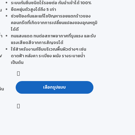
ระบบกันซึมชนิดไร้รอยต่อ กันน้ำเข้าได้ 100%
ยืดหยุ่นตัวสูงได้ถึง 5 เท่า
น
ช่วยป้องกันและแก้ไขปัญหารอยแตกร้าวของ
คอนกรีตที่เกิดจากการเปลี่ยนแปลงของอุณหภูมิ
ได้ดี
่ำ
ทนแสงแดด ทนต่อสภาพอากาศที่รุนแรง และรับ
แรงเสียดสีจากการสัญจรได้
ใช้สำหรับงานกัซึมบริเวณพื้นผิวต่างๆ เช่น
UV
ดาดฟ้า หลังคา ระเบียง ผนัง รางระบายน้ำ
เป็นต้น
เลือกรูปแบบ
พ่น