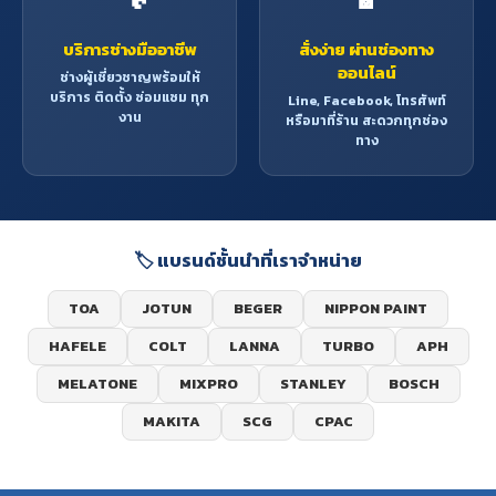
บริการช่างมืออาชีพ
สั่งง่าย ผ่านช่องทาง
ออนไลน์
ช่างผู้เชี่ยวชาญพร้อมให้
บริการ ติดตั้ง ซ่อมแซม ทุก
Line, Facebook, โทรศัพท์
งาน
หรือมาที่ร้าน สะดวกทุกช่อง
ทาง
🏷️ แบรนด์ชั้นนำที่เราจำหน่าย
TOA
JOTUN
BEGER
NIPPON PAINT
HAFELE
COLT
LANNA
TURBO
APH
MELATONE
MIXPRO
STANLEY
BOSCH
MAKITA
SCG
CPAC