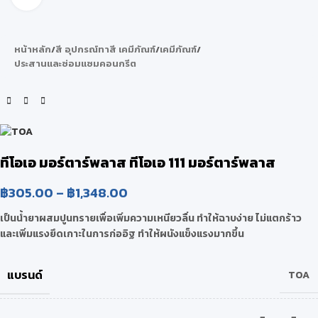
หน้าหลัก
/
สี อุปกรณ์ทาสี เคมีภัณฑ์
/
เคมีภัณฑ์
/
ประสานและซ่อมแซมคอนกรีต
ทีโอเอ มอร์ตาร์พลาส ทีโอเอ 111 มอร์ตาร์พลาส
฿
305.00
–
฿
1,348.00
เป็นน้ำยาผสมปูนทรายเพื่อเพิ่มความเหนียวลื่น ทำให้ฉาบง่าย ไม่แตกร้าว
และเพิ่มแรงยึดเกาะในการก่ออิฐ ทำให้ผนังแข็งแรงมากขึ้น
แบรนด์
TOA