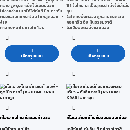
ปกปิดรอยแตกร้าวลายงา รูพรุนเม็ด
น้ำยาฆ่าเชื้อราและตะไคร่น้ำ ทีโอเอ
ทราย รูพรุนตาเม็ดได้เนียนสวย
113 ไมโครคิล เป็นสูตรน้ำ จึงไม่มีกลิ่น
ใช้งานง่าย เปิดใช้ได้ทันที ยึดเกาะกับ
ฉุน
ผนังและสีทับหน้าได้ดี ไม่หลุดล่อน
ใช้ได้กับพื้นผิววัสดุหลายชนิดเช่น
ง่าย
คอนกรีต อิฐ หินธรรมชาติ
ทาสีทับหน้าได้ภายใน 1 วัน
ไม่เป็นพิษต่อสิ่งแวดล้อม
เลือกรูปแบบ
เลือกรูปแบบ
ทีโอเอ ซิลิโคน ซีลแลนท์ เอชพี
ทีโอเอ ซีเมนต์กันซึมส่วนผสมเดียว
เคมีภัณฑ์
,
อุดโป๊ว
เคมีภัณฑ์
,
กันซึม
,
สี อุปกรณ์ทาสี