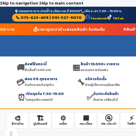
Skip to navigation
Skip to main content
ถนนมหาราช ต.ปากน้ำ อ.เมือง กระบี่ 81000
เปิด จ-อา 7:30 – 19:00 น.
📞 075-623-409 | 091-527-9070
Facebook
TikTok
💰
⭐
ำ 500 บาท
ราคาถูกกว่าห้างสรรพสินค้า รับประกัน
สินค้
ส่งฟรีในกระบี่
สินค้า 10,000+ รายการ
🚚
🏪
สั่งขั้นต่ำ 500 บาท
ครบวงจร พร้อมส่ง
ผ่อน 0% ทุกธนาคาร
บริการติดตั้ง
💳
🔧
รับบัตรเครดิตทุกใบ
ช่างผู้เชี่ยวชาญมืออาชีพ
เปิดทุกวัน 7:30-19:00
รับประกันสินค้า
⏰
✅
ไม่หยุดพัก ตลอดปี
คืนง่าย เปลี่ยนได้
🎨
🏗️
⚙️
🟫
🚰
⚡
สีทาบ้าน
ปูนซีเมนต์
เหล็ก
กระเบื้อง
ท่อ-ประปา
ไฟฟ้า
Click to enlarge