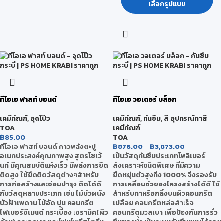
เลือกรูปแบบ
ทีโอเอ ฟาสท์ บอนด์
ทีโอเอ วอเตอร์ บล็อก
เคมีภัณฑ์
,
อุดโป๊ว
เคมีภัณฑ์
,
กันซึม
,
สี อุปกรณ์ทาสี
TOA
เคมีภัณฑ์
฿
85.00
TOA
ทีโอเอ ฟาสท์ บอนด์ กาวพลังตะปู
฿
876.00
–
฿
3,873.00
อเนกประสงค์คุณภาพสูง สูตรโซเว้
เป็นวัสดุกันซึมประเภทโพลิเมอร์
นท์ มีคุณสมบัติแห้งเร็ว มีพลังการยึด
สังเคราะห์ชนิดพิเศษ ที่มีความ
ติดสูง ใช้ยึดติดวัสดุต่างๆสำหรับ
ยืดหยุ่นตัวสูงถึง 1000% จึงรองรับ
การก่อสร้างและซ่อมบำรุง ติดได้ดี
การเคลื่อนตัวของโครงสร้างได้ดี ใช้
กับวัสดุหลายประเภท เช่น ไม้บัวผนัง
สำหรับทาหรือกลิ้งบนผิวคอนกรีต
บัวฝ้าเพดาน ไม้อัด ปูน คอนกรีต
เปลือย คอนกรีตหล่อสำเร็จ
ไฟเบอร์ซีเมนต์ กระเบื้อง เซรามิค(ผิว
คอนกรีตมวลเบา เพื่อป้องกันการรั่ว