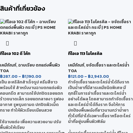
สินค้าที่เกี่ยวข้อง
ทีโอเอ 102 ดี โค้ท
ทีโอเอ 113 ไมโครคิล
เคมีภัณฑ์
,
ฉาบเรียบ ตกแต่งพื้นผิว
เคมีภัณฑ์
,
ขจัดเชื้อรา และตะไคร่น้ำ
TOA
TOA
฿
287.00
–
฿
1,190.00
฿
121.00
–
฿
2,943.00
เป็น อะคริลิกสำเร็จรูป ครีมสีขาว
กำจัดเชื้อราและตะไคร่น้ำได้ถึงราก
พร้อมใช้ สำหรับงานฉาบตกแต่งผิว
เป็นน้ำยาที่มีสารเคมีชนิดพิเศษ มี
คอนกรีต สามารถใช้ปกปิดรอยแตก
ฤทธิ์ในการฆ่าเชื้อราและตะไคร่น้ำ
ร้าวขนาดเล็ก รอยแตกลายงา รูฟอง
อย่างได้ผล โดยสามารถกำจัดเชื้อรา
อากาศ รูพรุนตามด ปกปิดผิวเม็ด
และตะไคร่น้ำได้ถึงราก จึงให้การ
ทราย ทำให้ผิวเรียบเนียนสวย
ปกป้องพื้นผนังที่ยาวนานกว่าน้ำยา
ทั่วไปที่ฆ่าได้เฉพาะเชื้อราหรือตะไคร่
น้ำที่อยู่บนพื้นผิวฟิล์ม
ใช้ฉาบแต่ง เพื่อความสวยงาม ปรับ
พื้นผิวให้เรียบ