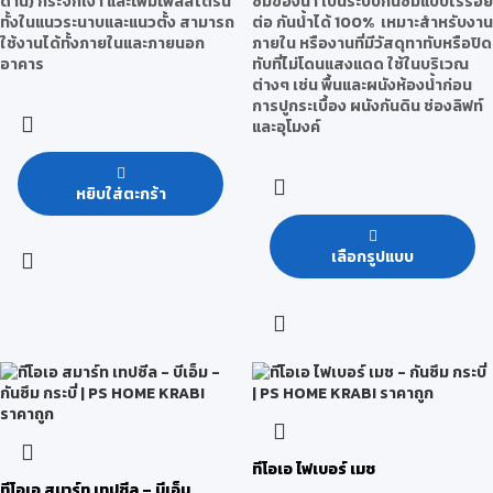
ด้าน) กระจกเงา และโฟมโพลีสไตรีน
ซึมของน้ำ เป็นระบบกันซึมแบบไร้รอย
ทั้งในแนวระนาบและแนวตั้ง สามารถ
ต่อ กันน้ำได้ 100% เหมาะสำหรับงาน
ใช้งานได้ทั้งภายในและภายนอก
ภายใน หรืองานที่มีวัสดุทาทับหรือปิด
อาคาร
ทับที่ไม่โดนแสงแดด ใช้ในบริเวณ
ต่างๆ เช่น พื้นและผนังห้องน้ำก่อน
การปูกระเบื้อง ผนังกันดิน ช่องลิฟท์
และอุโมงค์
หยิบใส่ตะกร้า
เลือกรูปแบบ
ทีโอเอ ไฟเบอร์ เมช
ทีโอเอ สมาร์ท เทปซีล – บีเอ็ม