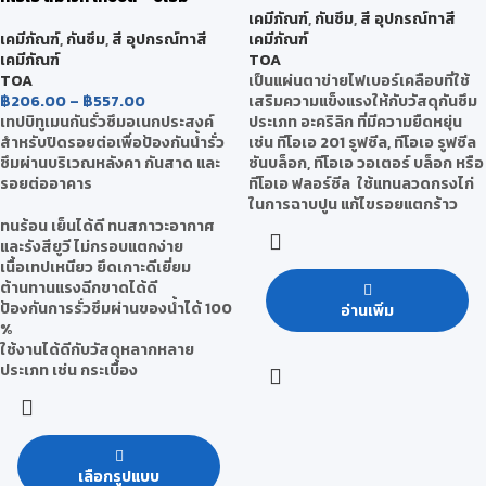
เคมีภัณฑ์
,
กันซึม
,
สี อุปกรณ์ทาสี
เคมีภัณฑ์
,
กันซึม
,
สี อุปกรณ์ทาสี
เคมีภัณฑ์
เคมีภัณฑ์
TOA
TOA
เป็นแผ่นตาข่ายไฟเบอร์เคลือบที่ใช้
฿
206.00
–
฿
557.00
เสริมความแข็งแรงให้กับวัสดุกันซึม
เทปบิทูเมนกันรั่วซึมอเนกประสงค์
ประเภท อะคริลิก ที่มีความยืดหยุ่น
สำหรับปิดรอยต่อเพื่อป้องกันน้ำรั่ว
เช่น ทีโอเอ 201 รูฟซีล, ทีโอเอ รูฟซีล
ซึมผ่านบริเวณหลังคา กันสาด และ
ซันบล็อก, ทีโอเอ วอเตอร์ บล็อก หรือ
รอยต่ออาคาร
ทีโอเอ ฟลอร์ซีล ใช้แทนลวดกรงไก่
ในการฉาบปูน แก้ไขรอยแตกร้าว
ทนร้อน เย็นได้ดี ทนสภาวะอากาศ
และรังสียูวี ไม่กรอบแตกง่าย
เนื้อเทปเหนียว ยึดเกาะดีเยี่ยม
ต้านทานแรงฉีกขาดได้ดี
ป้องกันการรั่วซึมผ่านของน้ำได้ 100
อ่านเพิ่ม
%
ใช้งานได้ดีกับวัสดุหลากหลาย
ประเภท เช่น กระเบื้อง
เลือกรูปแบบ