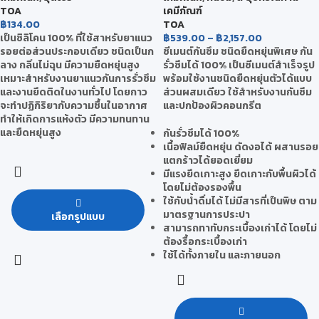
TOA
เคมีภัณฑ์
฿
134.00
TOA
เป็นซิลิโคน 100% ที่ใช้สาหรับยาแนว
฿
539.00
–
฿
2,157.00
รอยต่อส่วนประกอบเดียว ชนิดเป็นก
ซีเมนต์กันซึม ชนิดยืดหยุ่นพิเศษ กัน
ลาง กลิ่นไม่ฉุน มีความยืดหยุ่นสูง
รั่วซึมได้ 100% เป็นซีเมนต์สำเร็จรูป
เหมาะสำหรับงานยาแนวกันการรั่วซึม
พร้อมใช้งานชนิดยืดหยุ่นตัวได้แบบ
และงานยึดติดในงานทั่วไป โดยกาว
ส่วนผสมเดียว ใช้สำหรับงานกันซึม
จะทำปฏิกิริยากับความชื้นในอากาศ
และปกป้องผิวคอนกรีต
ทำให้เกิดการแห้งตัว มีความทนทาน
และยืดหยุ่นสูง
กันรั่วซึมได้ 100%
เนื้อฟิลม์ยืดหยุ่น ดัดงอได้ ผสานรอย
แตกร้าวได้ยอดเยี่ยม
มีแรงยึดเกาะสูง ยึดเกาะกับพื้นผิวได้
โดยไม่ต้องรองพื้น
ใช้กับน้ำดื่มได้ ไม่มีสารที่เป็นพิษ ตาม
มาตรฐานการประปา
เลือกรูปแบบ
สามารถทาทับกระเบื้องเก่าได้ โดยไม่
ต้องรื้อกระเบื้องเก่า
ใช้ได้ทั้งภายใน และภายนอก