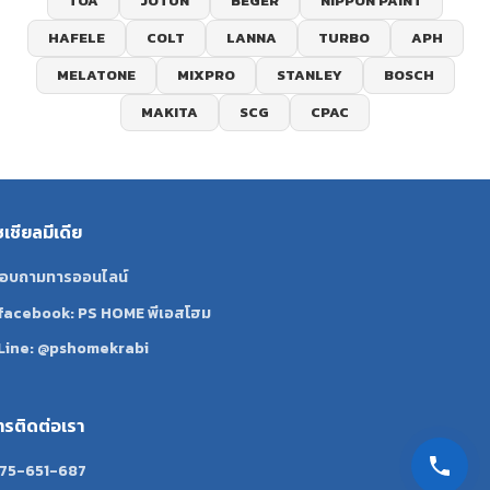
TOA
JOTUN
BEGER
NIPPON PAINT
HAFELE
COLT
LANNA
TURBO
APH
MELATONE
MIXPRO
STANLEY
BOSCH
MAKITA
SCG
CPAC
ซเชียลมีเดีย
อบถามทารออนไลน์
facebook: PS HOME พีเอสโฮม
Line: @pshomekrabi
ทรติดต่อเรา
75-651-687