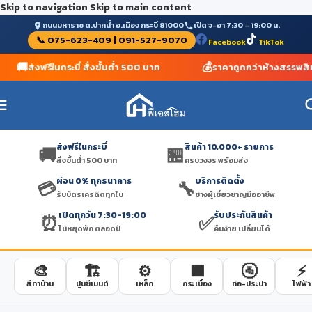
Skip to navigation
Skip to main content
ถนนมหาราช ต.ปากน้ำ อ.เมือง กระบี่ 81000
เปิด จ-อา 7:30 – 19:00 น.
📞 075-623-409 | 091-527-9070
Facebook
TikTok
🚚
💰
ส่งฟรีในกระบี่ สั่งขั้นต่ำ 500 บาท
ราคาถูกกว่าห้างสรรพสินค
ส่งฟรีในกระบี่
สินค้า 10,000+ รายการ
🚚
🏪
สั่งขั้นต่ำ 500 บาท
ครบวงจร พร้อมส่ง
ผ่อน 0% ทุกธนาคาร
บริการติดตั้ง
💳
🔧
รับบัตรเครดิตทุกใบ
ช่างผู้เชี่ยวชาญมืออาชีพ
เปิดทุกวัน 7:30-19:00
รับประกันสินค้า
⏰
✅
ไม่หยุดพัก ตลอดปี
คืนง่าย เปลี่ยนได้
🎨
🏗️
⚙️
🟫
🚰
⚡
สีทาบ้าน
ปูนซีเมนต์
เหล็ก
กระเบื้อง
ท่อ-ประปา
ไฟฟ้า