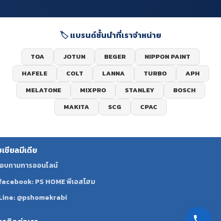
🏷️ แบรนด์ชั้นนำที่เราจำหน่าย
TOA
JOTUN
BEGER
NIPPON PAINT
HAFELE
COLT
LANNA
TURBO
APH
MELATONE
MIXPRO
STANLEY
BOSCH
MAKITA
SCG
CPAC
ซเชียลมีเดีย
อบถามทารออนไลน์
facebook: PS HOME พีเอสโฮม
Line: @pshomekrabi