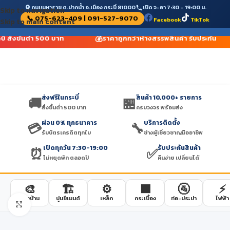
ถนนมหาราช ต.ปากน้ำ อ.เมือง กระบี่ 81000
เปิด จ-อา 7:30 – 19:00 น.
Skip to navigation
📞 075-623-409 | 091-527-9070
Facebook
TikTok
Skip to main content
💰
ี่ สั่งขั้นต่ำ 500 บาท
ราคาถูกกว่าห้างสรรพสินค้า รับประกัน
ส่งฟรีในกระบี่
สินค้า 10,000+ รายการ
🚚
🏪
สั่งขั้นต่ำ 500 บาท
ครบวงจร พร้อมส่ง
ผ่อน 0% ทุกธนาคาร
บริการติดตั้ง
💳
🔧
รับบัตรเครดิตทุกใบ
ช่างผู้เชี่ยวชาญมืออาชีพ
เปิดทุกวัน 7:30-19:00
รับประกันสินค้า
⏰
✅
ไม่หยุดพัก ตลอดปี
คืนง่าย เปลี่ยนได้
🎨
🏗️
⚙️
🟫
🚰
⚡
สีทาบ้าน
ปูนซีเมนต์
เหล็ก
กระเบื้อง
ท่อ-ประปา
ไฟฟ้า
Click to enlarge