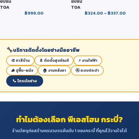
ยิปซัม
ยิปซัม
TOA
TOA
฿
999.00
฿
324.00
–
฿
337.00
🔧
บริการติดตั้งโดยช่างมืออาชีพ
🎨 ทาสีบ้าน
🚿 ติดตั้งสุขภัณฑ์
⚡ งานไฟฟ้า
🪵 ปูพื้น-ผนัง
🏠 งานหลังคา
🚰 ระบบประปา
📞 โทรนัดช่าง
ทำไมต้องเลือก พีเอสโฮม กระบี่?
ร้านวัสดุก่อสร้างครบวงจรอันดับ 1 ของกระบี่ ที่คุณไว้วางใจได้