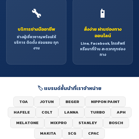
🔧
📱
บริการช่างมืออาชีพ
สั่งง่าย ผ่านช่องทาง
ออนไลน์
ช่างผู้เชี่ยวชาญพร้อมให้
บริการ ติดตั้ง ซ่อมแซม ทุก
Line, Facebook, โทรศัพท์
งาน
หรือมาที่ร้าน สะดวกทุกช่อง
ทาง
🏷️ แบรนด์ชั้นนำที่เราจำหน่าย
TOA
JOTUN
BEGER
NIPPON PAINT
HAFELE
COLT
LANNA
TURBO
APH
MELATONE
MIXPRO
STANLEY
BOSCH
MAKITA
SCG
CPAC