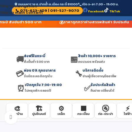
ถนนมหาราช ต.ปากน้ำ อ.เมือง กระบี่ 81000
เปิด จ-อา 7:30 – 19:00 น.
Skip to navigation
📞 075-623-409 | 091-527-9070
Facebook
TikTok
Skip to main content
💰
ระบี่ สั่งขั้นต่ำ 500 บาท
ราคาถูกกว่าห้างสรรพสินค้า รับประกัน
ส่งฟรีในกระบี่
สินค้า 10,000+ รายการ
🚚
🏪
สั่งขั้นต่ำ 500 บาท
ครบวงจร พร้อมส่ง
ผ่อน 0% ทุกธนาคาร
บริการติดตั้ง
💳
🔧
รับบัตรเครดิตทุกใบ
ช่างผู้เชี่ยวชาญมืออาชีพ
เปิดทุกวัน 7:30-19:00
รับประกันสินค้า
⏰
✅
ไม่หยุดพัก ตลอดปี
คืนง่าย เปลี่ยนได้
🎨
🏗️
⚙️
🟫
🚰
⚡
สีทาบ้าน
ปูนซีเมนต์
เหล็ก
กระเบื้อง
ท่อ-ประปา
ไฟฟ้า
Click to enlarge