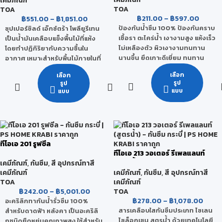
เคมีภัณฑ์
TOA
TOA
฿
211.00
–
฿
597.00
฿
551.00
–
฿
1,851.00
ป้องกันน้ำซึม 100% ป้องกันคราบ
ซุปเปอร์ชิลด์ เอ๊กซ์ตร้า โพลียูรีเทน
เชื้อรา ตะไคร่น้ำ เงางามสูง แห้งเร็ว
เป็นน้ำมันเคลือบแข็งพื้นไม้ที่แห้ง
ไม่เหลืองตัว ผิวเงางามทนทาน
โดยทำปฏิกิริยากับความชื้นใน
นานขึ้น ยึดเกาะดีเยี่ยม ทนทาน
อากาศ เหมาะสำหรับพื้นไม้ภายในที่
สภาวะอากาศ
มีแดดส่องถึงเป็นบางเวลา ทาง่าย
เลือก
เลือก
ขึ้นฟิล์มไว ให้ความเงางามสูง
ผลิตจากอะคริลิกโพลิเมอร์แท้
รูป
รูป
สามารถป้องกันแบคทีเรียได้ตลอด
แบบ
แบบ
100% คุณภาพสูง (สูตรน้ำมัน) ที่ให้
อายุการใช้งาน ฟิล์มสีสามารถทน
เนื้อฟิล์มใสแข็ง ให้ความเงางามสูง
ต่อการขูดขีด การขัดถู และ
ยาวนาน ไม่เหลืองตัว ทนทานต่อ
สามารถยึดเกาะกับเนื้อไม้ได้ดีเยี่ยม
สภาพอากาศและแสง UV สามารถ
นอกจากนี้ ยังทนทานต่อการ
ป้องกันน้ำซึม และคราบสกปรกได้ดี
กระแทก ความร้อน และ สารเคมีได้
เปิดใช้งานได้ทันที ไม่ต้องผสม ใช้ได้
ทีโอเอ 201 รูฟซีล
ดี
ทั้งภายนอกและภายใน
ทีโอเอ 213 วอเตอร์ รีเพลแลนท์
(สูตรน้ำ)
เคมีภัณฑ์
,
กันซึม
,
สี อุปกรณ์ทาสี
เคมีภัณฑ์
เคมีภัณฑ์
,
กันซึม
,
สี อุปกรณ์ทาสี
TOA
เคมีภัณฑ์
฿
242.00
–
฿
5,001.00
TOA
฿
278.00
–
฿
1,078.00
อะคริลิกทากันน้ำรั่วซึม 100%
สารเคลือบใสกันซึมประเภท ไซเลน
สำหรับดาดฟ้า หลังคา เป็นอะคริลิ
ไซล็อกเซน สูตรน้ำ ด้วยเทคโนโลยี
กชนิดยืดหยุ่นคุณภาพสูง ใช้สำหรับ