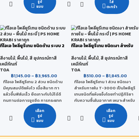
และรังสียูวี ไม่กรอบแตกง่าย
รูป
ใส่
ทนทานต่อการขูดขีด ป้องกันน้ำซึม
แบบ
ตะกร้า
เนื้อเทปเหนียว ยึดเกาะดีเยี่ยม
ได้ดี มีส่วนผสมของสารป้องกัน
ต้านทานแรงฉีกขาดได้ดี
เชื้อราและแมลงกัดกินไม้ ทาง่าย
ป้องกันการรั่วซึมผ่านของน้ำได้
ขึ้นฟิล์มไว ให้ฟิล์มสีด้านดูเรียบ
100 %
เนียน เนื้อสีซึมลึกเข้าสู่เนื้อไม้ ช่วย
ใช้งานได้ดีกับวัสดุหลากหลาย
ให้ยึดเกาะกับเนื้อไม้ได้ดีเยี่ยม
ประเภท เช่น กระเบื้อง
ทีโอเอ โพลียูรีเทน ชนิดด้าน ระบบ 2
ทีโอเอ โพลียูรีเทน ชนิดเงา สำหรับ
ส่วน
ภายใน
สีงานไม้
,
พื้นไม้
,
สี อุปกรณ์ทาสี
สีงานไม้
,
พื้นไม้
,
สี อุปกรณ์ทาสี
เคมีภัณฑ์
เคมีภัณฑ์
TOA
TOA
฿
1,145.00
–
฿
3,965.00
฿
510.00
–
฿
1,845.00
ทีโอเอ โพลียูรีเทน 2 ส่วน ชนิดด้าน
ทีโอเอ โพลียูรีเทน 1 ส่วน ชนิดเงา
มีคุณสมบัติแห้งไว เนื้อสีมาก ทา
สำหรับภายใน T-3000 เป็นโพลียูรี
แล้วขึ้นฟิล์มเร็ว ยึดเกาะกับไม้ได้ดี
เทนชนิดที่แห้งแข็งโดยทำปฏิกิริยา
ทนทานต่อการขูดขีด การกระแทก
กับความชื้นในอากาศ เหมาะสำหรับ
การขัดถู และสารเคมีได้ดี ให้ฟิล์มสี
พื้นไม้ภายในที่ไม่มีแดดส่องถึง ทา
เลือก
เลือก
เรียบเนียน ไม่มีรอยแปรง และ
ง่าย ให้ความเงางามสูง ทนทานต่อ
รูป
รูป
ป้องกันน้ำซึมได้ดีเยี่ยม
การขูดขีด ทนทานต่อการขัดถู และ
แบบ
แบบ
ทนต่อการกระแทกได้ดี ทนต่อกรด-
ด่าง และสารเคมี ได้ดีเยี่ยม