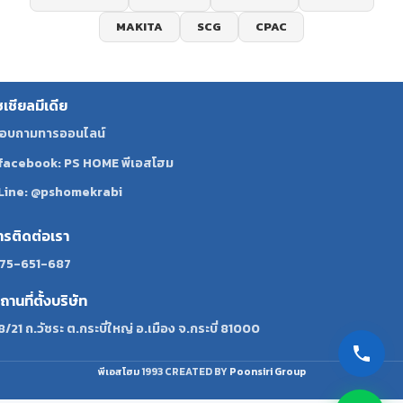
MAKITA
SCG
CPAC
ซเชียลมีเดีย
อบถามทารออนไลน์
facebook: PS HOME พีเอสโฮม
Line: @pshomekrabi
ทรติดต่อเรา
75-651-687
ถานที่ตั้งบริษัท
8/21 ถ.วัชระ ต.กระบี่ใหญ่ อ.เมือง จ.กระบี่ 81000
พีเอสโฮม
1993 CREATED BY
Poonsiri Group