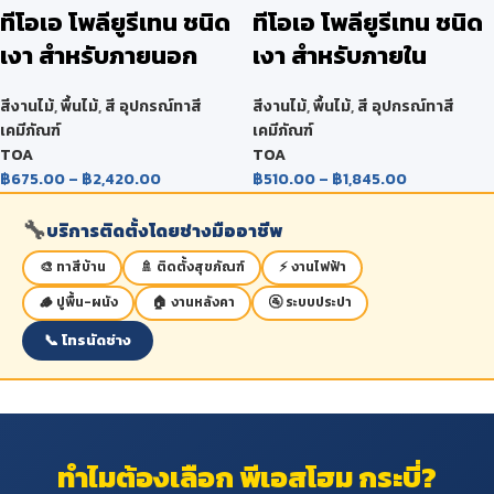
ทีโอเอ โพลียูรีเทน ชนิด
ทีโอเอ โพลียูรีเทน ชนิด
เงา สำหรับภายนอก
เงา สำหรับภายใน
สีงานไม้
,
พื้นไม้
,
สี อุปกรณ์ทาสี
สีงานไม้
,
พื้นไม้
,
สี อุปกรณ์ทาสี
เคมีภัณฑ์
เคมีภัณฑ์
TOA
TOA
฿
675.00
–
฿
2,420.00
฿
510.00
–
฿
1,845.00
🔧
บริการติดตั้งโดยช่างมืออาชีพ
🎨 ทาสีบ้าน
🚿 ติดตั้งสุขภัณฑ์
⚡ งานไฟฟ้า
🪵 ปูพื้น-ผนัง
🏠 งานหลังคา
🚰 ระบบประปา
📞 โทรนัดช่าง
ทำไมต้องเลือก พีเอสโฮม กระบี่?