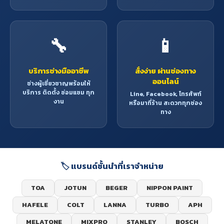
🔧
📱
บริการช่างมืออาชีพ
สั่งง่าย ผ่านช่องทาง
ออนไลน์
ช่างผู้เชี่ยวชาญพร้อมให้
บริการ ติดตั้ง ซ่อมแซม ทุก
Line, Facebook, โทรศัพท์
งาน
หรือมาที่ร้าน สะดวกทุกช่อง
ทาง
🏷️ แบรนด์ชั้นนำที่เราจำหน่าย
TOA
JOTUN
BEGER
NIPPON PAINT
HAFELE
COLT
LANNA
TURBO
APH
MELATONE
MIXPRO
STANLEY
BOSCH