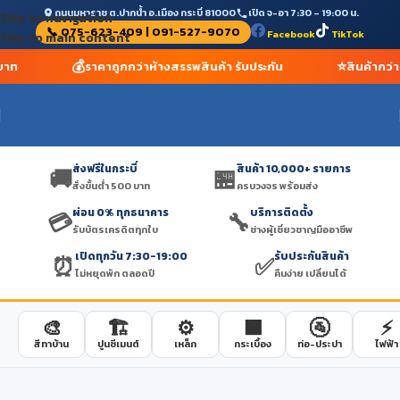
ถนนมหาราช ต.ปากน้ำ อ.เมือง กระบี่ 81000
เปิด จ-อา 7:30 – 19:00 น.
Skip to navigation
📞 075-623-409 | 091-527-9070
Facebook
TikTok
Skip to main content
💰
⭐
 บาท
ราคาถูกกว่าห้างสรรพสินค้า รับประกัน
สินค้ากว่
ส่งฟรีในกระบี่
สินค้า 10,000+ รายการ
🚚
🏪
สั่งขั้นต่ำ 500 บาท
ครบวงจร พร้อมส่ง
ผ่อน 0% ทุกธนาคาร
บริการติดตั้ง
💳
🔧
รับบัตรเครดิตทุกใบ
ช่างผู้เชี่ยวชาญมืออาชีพ
เปิดทุกวัน 7:30-19:00
รับประกันสินค้า
⏰
✅
ไม่หยุดพัก ตลอดปี
คืนง่าย เปลี่ยนได้
🎨
🏗️
⚙️
🟫
🚰
⚡
สีทาบ้าน
ปูนซีเมนต์
เหล็ก
กระเบื้อง
ท่อ-ประปา
ไฟฟ้า