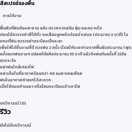
สีสเปรย์รองพื้น
การใช้งาน
พื้นผิวที่พ่นต้องสะอาด แห้ง ปราศจากสนิม ฝุ่น และคราบไข
ก่อนใช้ควรเขย่าสีให้ทั่ว จนเสียงลูกแก้วดังสม่ำเสมอ (ประมาณ 2 นาที) ใน
ขณะที่พ่น ควรเขย่ากระป๋องเป็นระยะ
เพื่อให้ได้ชิ้นงานที่ดี ควรพ่น 2 ครั้ง (โดยให้ระยะห่างจากพื้นผิวประมาณ 1 ฟุต
ครั้งแรกพ่นบางๆ ปล่อยให้แห้งประมาณ 10 นาที แล้วจึงพ่นทับครั้งที่ 2)
ข้อ
ควรระวัง
อย่าพ่นใกล้เปลวไฟ
อย่าเก็บในที่อากาศร้อนกว่า 40 องศาเซลเซียส
พ่นในอากาศถ่ายเทได้สะดวก
เมื่อใช้หมดห้ามเผา หรือโยนกระป๋องเข้าเตาไฟ
บทวิจารณ์ (0)
รีวิว
ยังไม่มีบทวิจารณ์