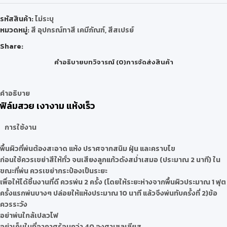
รหัสสินค้า:
ไม่ระบุ
หมวดหมู่:
สี อุปกรณ์ทาสี เคมีภัณฑ์
,
สีสเปรย์
Share:
คำอธิบาย
บทวิจารณ์ (0)
การจัดส่งสินค้า
คำอธิบาย
ฟิล์มสวย เงางาม แห้งเร็ว
การใช้งาน
พื้นผิวที่พ่นต้องสะอาด แห้ง ปราศจากสนิม ฝุ่น และคราบไข
ก่อนใช้ควรเขย่าสีให้ทั่ว จนเสียงลูกแก้วดังสม่ำเสมอ (ประมาณ 2 นาที) ใน
ขณะที่พ่น ควรเขย่ากระป๋องเป็นระยะ
เพื่อให้ได้ชิ้นงานที่ดี ควรพ่น 2 ครั้ง (โดยให้ระยะห่างจากพื้นผิวประมาณ 1 ฟุต
ครั้งแรกพ่นบางๆ ปล่อยให้แห้งประมาณ 10 นาที แล้วจึงพ่นทับครั้งที่ 2)
ข้อ
ควรระวัง
อย่าพ่นใกล้เปลวไฟ
อย่าเก็บในที่อากาศร้อนกว่า 40 องศาเซลเซียส