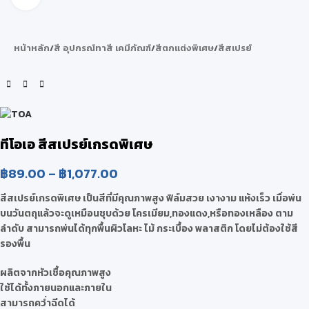
หน้าหลัก
/
สี อุปกรณ์ทาสี เคมีภัณฑ์
/
สีตกแต่งพิเศษ
/
สีสเปรย์
ทีโอเอ สีสเปรย์เกรดพิเศษ
฿
89.00
–
฿
1,077.00
สีสเปรย์เกรดพิเศษ เป็นสีที่มีคุณภาพสูง ฟิล์มสวย เงางาม แห้งเร็ว เมื่อพ่น
บนวันตถุแล้วจะดูเหมือนชุบด้วย โครเมียม,ทองแดง,หรือทองเหลือง ตาม
ลำดับ สามารถพ่นได้ทุกพื้นผิวโลหะ ไม้ กระเบื้อง พลาสติก โดยไม่ต้องใช้สี
รองพื้น
ผลิตจากหัวเชื้อคุณภาพสูง
ใช้ได้ทั้งภายนอกและภายใน
สามารถคว่ำฉีดได้