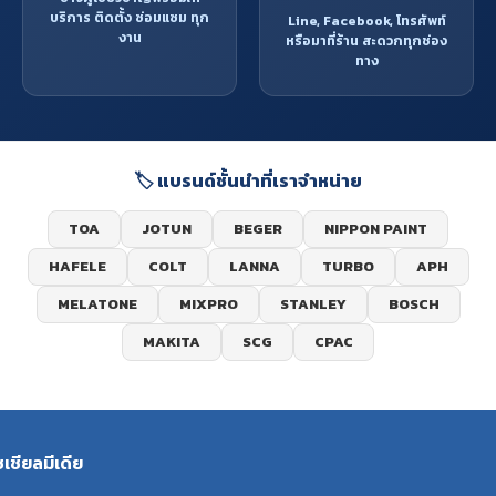
บริการ ติดตั้ง ซ่อมแซม ทุก
Line, Facebook, โทรศัพท์
งาน
หรือมาที่ร้าน สะดวกทุกช่อง
ทาง
🏷️ แบรนด์ชั้นนำที่เราจำหน่าย
TOA
JOTUN
BEGER
NIPPON PAINT
HAFELE
COLT
LANNA
TURBO
APH
MELATONE
MIXPRO
STANLEY
BOSCH
MAKITA
SCG
CPAC
ซเชียลมีเดีย