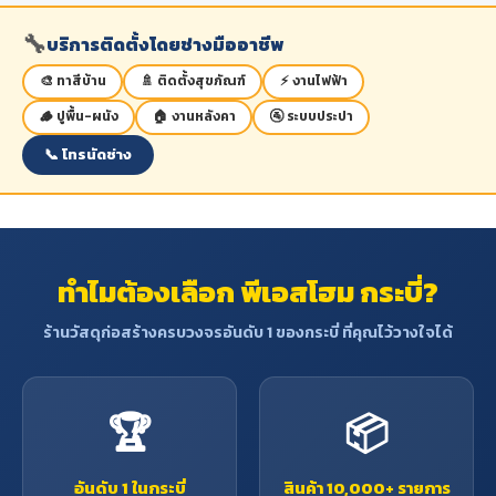
🔧
บริการติดตั้งโดยช่างมืออาชีพ
🎨 ทาสีบ้าน
🚿 ติดตั้งสุขภัณฑ์
⚡ งานไฟฟ้า
🪵 ปูพื้น-ผนัง
🏠 งานหลังคา
🚰 ระบบประปา
📞 โทรนัดช่าง
ทำไมต้องเลือก พีเอสโฮม กระบี่?
ร้านวัสดุก่อสร้างครบวงจรอันดับ 1 ของกระบี่ ที่คุณไว้วางใจได้
🏆
📦
อันดับ 1 ในกระบี่
สินค้า 10,000+ รายการ