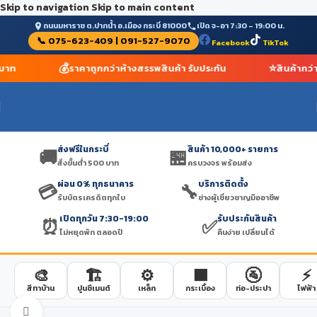
Skip to navigation
Skip to main content
ถนนมหาราช ต.ปากน้ำ อ.เมือง กระบี่ 81000
เปิด จ-อา 7:30 – 19:00 น.
📞 075-623-409 | 091-527-9070
Facebook
TikTok
💰
⭐
 บาท
ราคาถูกกว่าห้างสรรพสินค้า รับประกัน
สินค้ากว่
ส่งฟรีในกระบี่
สินค้า 10,000+ รายการ
🚚
🏪
สั่งขั้นต่ำ 500 บาท
ครบวงจร พร้อมส่ง
ผ่อน 0% ทุกธนาคาร
บริการติดตั้ง
💳
🔧
รับบัตรเครดิตทุกใบ
ช่างผู้เชี่ยวชาญมืออาชีพ
เปิดทุกวัน 7:30-19:00
รับประกันสินค้า
⏰
✅
ไม่หยุดพัก ตลอดปี
คืนง่าย เปลี่ยนได้
🎨
🏗️
⚙️
🟫
🚰
⚡
สีทาบ้าน
ปูนซีเมนต์
เหล็ก
กระเบื้อง
ท่อ-ประปา
ไฟฟ้า
Click to enlarge