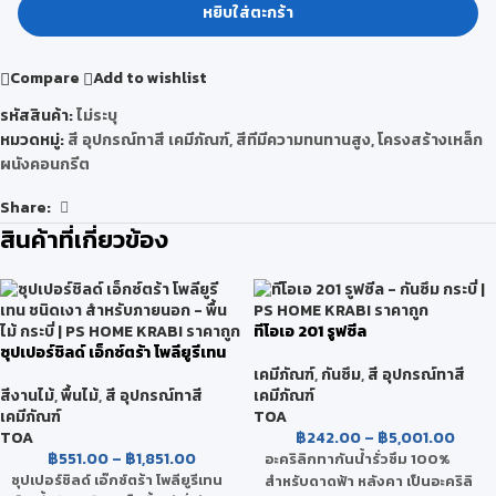
หยิบใส่ตะกร้า
Compare
Add to wishlist
รหัสสินค้า:
ไม่ระบุ
หมวดหมู่:
สี อุปกรณ์ทาสี เคมีภัณฑ์
,
สีทีมีความทนทานสูง
,
โครงสร้างเหล็ก
ผนังคอนกรีต
Share:
สินค้าที่เกี่ยวข้อง
ทีโอเอ 201 รูฟซีล
ซุปเปอร์ชิลด์ เอ็กซ์ตร้า โพลียูรีเทน
ชนิดเงา สำหรับภายนอก
เคมีภัณฑ์
,
กันซึม
,
สี อุปกรณ์ทาสี
เคมีภัณฑ์
สีงานไม้
,
พื้นไม้
,
สี อุปกรณ์ทาสี
TOA
เคมีภัณฑ์
฿
242.00
–
฿
5,001.00
TOA
฿
551.00
–
฿
1,851.00
อะคริลิกทากันน้ำรั่วซึม 100%
ซุปเปอร์ชิลด์ เอ๊กซ์ตร้า โพลียูรีเทน
สำหรับดาดฟ้า หลังคา เป็นอะคริลิ