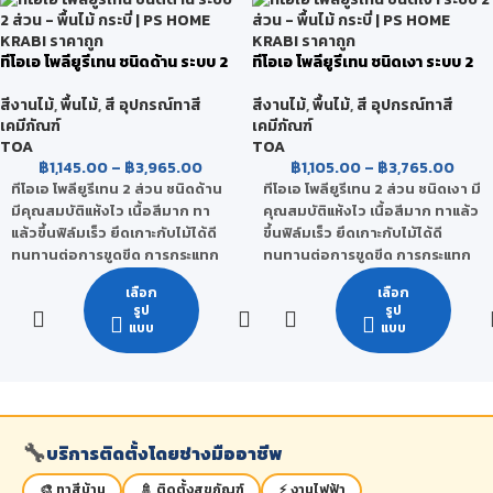
ภายใน หรืองานที่มีวัสดุทาทับหรือ
ปิดทับที่ไม่โดนแสงแดด ใช้ในบริเวณ
ต่างๆ เช่น พื้นและผนังห้องน้ำก่อน
ทีโอเอ โพลียูรีเทน ชนิดด้าน ระบบ 2
ทีโอเอ โพลียูรีเทน ชนิดเงา ระบบ 2
การปูกระเบื้อง ผนังกันดิน ช่อง
ส่วน
ส่วน
ลิฟท์และอุโมงค์
สีงานไม้
,
พื้นไม้
,
สี อุปกรณ์ทาสี
สีงานไม้
,
พื้นไม้
,
สี อุปกรณ์ทาสี
เคมีภัณฑ์
เคมีภัณฑ์
TOA
TOA
฿
1,145.00
–
฿
3,965.00
฿
1,105.00
–
฿
3,765.00
ทีโอเอ โพลียูรีเทน 2 ส่วน ชนิดด้าน
ทีโอเอ โพลียูรีเทน 2 ส่วน ชนิดเงา มี
มีคุณสมบัติแห้งไว เนื้อสีมาก ทา
คุณสมบัติแห้งไว เนื้อสีมาก ทาแล้ว
แล้วขึ้นฟิล์มเร็ว ยึดเกาะกับไม้ได้ดี
ขึ้นฟิล์มเร็ว ยึดเกาะกับไม้ได้ดี
ทนทานต่อการขูดขีด การกระแทก
ทนทานต่อการขูดขีด การกระแทก
การขัดถู และสารเคมีได้ดี ให้ฟิล์มสี
การขัดถู และสารเคมีได้ดี ให้ฟิล์มสีที่
เลือก
เลือก
เรียบเนียน ไม่มีรอยแปรง และ
มีความเงาสูง และ ป้องกันน้ำซึมได้
รูป
รูป
ป้องกันน้ำซึมได้ดีเยี่ยม
ดีเยี่ยม
แบบ
แบบ
🔧
บริการติดตั้งโดยช่างมืออาชีพ
🎨 ทาสีบ้าน
🚿 ติดตั้งสุขภัณฑ์
⚡ งานไฟฟ้า