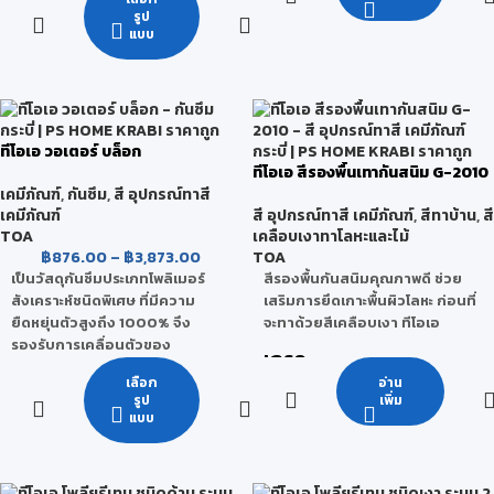
สำหรับอิฐโชว์แนว หินล้าง ทราย
ประกอบด้วยส่วนผสม 2 ส่วน คือ
รูป
ล้าง หินกาบ คอนกรีต เป็นต้น
Part A น้ำยาอะคริลิกโพลีเมอร์ และ
แบบ
Part B ซีเมนต์ผสมสูตรพิเศษ
ไม่ผสมสารปรอทและตะกั่ว
ให้การยึดเกาะกับพื้นผิวได้ดีเยี่ยม ใช้
ป้องกันคราบเชื้อรา ตะไคร่น้ำ
งานง่าย ไม่เป็นพิษ สามารถใช้กับ
ป้องกันน้ำซึมเข้าสู่ผนัง
น้ำดื่มได้และทาสีทับได้ เหมาะ
ไม่เปลี่ยนสีของวัสดุเดิม
สำหรับเป็นกันซึม ห้องน้ำ ระเบียง
ผิวงานทนทานนานขึ้น
ทีโอเอ วอเตอร์ บล็อก
สระว่ายน้ำ บ่อปลา แท้งค์น้ำ (TOA
ทีโอเอ สีรองพื้นเทากันสนิม G-2010
CEMENT WATERPROOF)
เคมีภัณฑ์
,
กันซึม
,
สี อุปกรณ์ทาสี
เคมีภัณฑ์
สี อุปกรณ์ทาสี เคมีภัณฑ์
,
สีทาบ้าน
,
สี
TOA
เคลือบเงาทาโลหะและไม้
฿
876.00
–
฿
3,873.00
TOA
เป็นวัสดุกันซึมประเภทโพลิเมอร์
สีรองพื้นกันสนิมคุณภาพดี ช่วย
สังเคราะห์ชนิดพิเศษ ที่มีความ
เสริมการยึดเกาะพื้นผิวโลหะ ก่อนที่
ยืดหยุ่นตัวสูงถึง 1000% จึง
จะทาด้วยสีเคลือบเงา ทีโอเอ
รองรับการเคลื่อนตัวของ
เกรด
โครงสร้างได้ดี ใช้สำหรับทาหรือ
เลือก
อ่าน
กลิ้งบนผิวคอนกรีตเปลือย
กลุ่มพรีเมียมคุณภาพสูง
รูป
เพิ่ม
คอนกรีตหล่อสำเร็จ คอนกรีตมวล
แบบ
เบา เพื่อป้องกันการรั่วซึมของน้ำ
เป็นระบบกันซึมแบบไร้รอยต่อ กัน
น้ำได้ 100% เหมาะสำหรับงาน