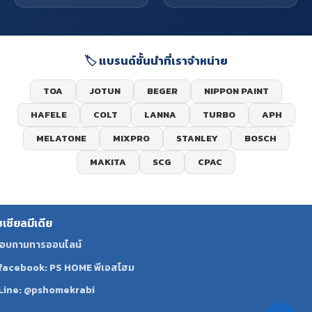
🏷️ แบรนด์ชั้นนำที่เราจำหน่าย
TOA
JOTUN
BEGER
NIPPON PAINT
HAFELE
COLT
LANNA
TURBO
APH
MELATONE
MIXPRO
STANLEY
BOSCH
MAKITA
SCG
CPAC
ซเชียลมีเดีย
อบถามทารออนไลน์
facebook: PS HOME พีเอสโฮม
Line: @pshomekrabi