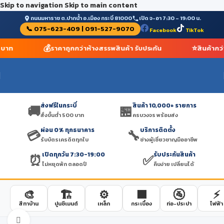
Skip to navigation
Skip to main content
ถนนมหาราช ต.ปากน้ำ อ.เมือง กระบี่ 81000
เปิด จ-อา 7:30 – 19:00 น.
📞 075-623-409 | 091-527-9070
Facebook
TikTok
💰
⭐
0 บาท
ราคาถูกกว่าห้างสรรพสินค้า รับประกัน
สินค้ากว
ส่งฟรีในกระบี่
สินค้า 10,000+ รายการ
🚚
🏪
สั่งขั้นต่ำ 500 บาท
ครบวงจร พร้อมส่ง
ผ่อน 0% ทุกธนาคาร
บริการติดตั้ง
💳
🔧
รับบัตรเครดิตทุกใบ
ช่างผู้เชี่ยวชาญมืออาชีพ
เปิดทุกวัน 7:30-19:00
รับประกันสินค้า
⏰
✅
ไม่หยุดพัก ตลอดปี
คืนง่าย เปลี่ยนได้
🎨
🏗️
⚙️
🟫
🚰
⚡
สีทาบ้าน
ปูนซีเมนต์
เหล็ก
กระเบื้อง
ท่อ-ประปา
ไฟฟ้า
Click to enlarge