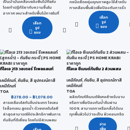
เป็นน้ำมันเคลือบแข็งพื้นไม้ที่แห้ง
กชนิดยืดหยุ่นคุณภาพสูง ใช้สำหรับ
โดยทำปฏิกิริยากับความชื้นใน
ทาเคลือบพื้นผิวเพื่อป้องกันการรั่ว
อากาศ เหมาะสำหรับพื้นไม้ภายในที่
ซึมจากรอยแตกร้าวของคอนกรีต
เลือก
มีแดดส่องถึงเป็นบางเวลา ทาง่าย
บริเวณต่างๆ เช่น ดาดฟ้า กระเบื้อง
รูป
เลือก
ขึ้นฟิล์มไว ให้ความเงางามสูง
มุงหลังคาทุกชนิด ระเบียง ราง
แบบ
รูป
สามารถป้องกันแบคทีเรียได้ตลอด
ระบายน้ำคอนกรีต ฯลฯ
แบบ
อายุการใช้งาน ฟิล์มสีสามารถทน
ระบบกันซึมชนิดไร้รอยต่อ กันน้ำ
ต่อการขูดขีด การขัดถู และ
เข้าได้ 100%
สามารถยึดเกาะกับเนื้อไม้ได้ดีเยี่ยม
ยืดหยุ่นตัวสูงได้ถึง 5 เท่า
นอกจากนี้ ยังทนทานต่อการ
ช่วยป้องกันและแก้ไขปัญหารอย
กระแทก ความร้อน และ สารเคมีได้
แตกร้าวของคอนกรีตที่เกิดจาก
ดี
การเปลี่ยนแปลงของอุณหภูมิได้ดี
ทีโอเอ 213 วอเตอร์ รีเพลแลนท์
ทีโอเอ ซีเมนต์กันซึม 2 ส่วนผสม
(สูตรน้ำ)
ทนแสงแดด ทนต่อสภาพอากาศที่
เคมีภัณฑ์
,
กันซึม
,
สี อุปกรณ์ทาสี
เคมีภัณฑ์
,
กันซึม
,
สี อุปกรณ์ทาสี
รุนแรง และรับแรงเสียดสีจากการ
เคมีภัณฑ์
เคมีภัณฑ์
สัญจรได้
TOA
TOA
ใช้สำหรับงานกัซึมบริเวณพื้นผิว
฿
278.00
–
฿
1,078.00
ผลิตภัณฑ์ซีเมนต์พิเศษสำหรับฉาบ
ต่างๆ เช่น ดาดฟ้า หลังคา ระเบียง
สารเคลือบใสกันซึมประเภท ไซเลน
หรือทาเพื่อป้องกันน้ำซึมผ่าน
ผนัง รางระบายน้ำ เป็นต้น
ไซล็อกเซน สูตรน้ำ ด้วยเทคโนโลยี
100% สามารถทาหรือกลิ้งได้บน
ล่าสุดสามารถให้ประสิทธิภาพในการ
ทุกพื้นผิวไม่ว่าจะเป็น ผิวคอนกรีต
กันซึมที่ดีเยี่ยม โดยไม่มีส่วนผสม
เปลือย คอนกรีตหล่อสำเร็จ
อ่าน
ของน้ำมัน ไม่มีกลิ่นฉุน เหมาะ
(Precast) คอนกรีตมวลเบา
เพิ่ม
เลือก