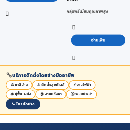
กลุ่มพรีเมียมคุณภาพสูง
อ่านเพิ่ม
🔧
บริการติดตั้งโดยช่างมืออาชีพ
🎨 ทาสีบ้าน
🚿 ติดตั้งสุขภัณฑ์
⚡ งานไฟฟ้า
🪵 ปูพื้น-ผนัง
🏠 งานหลังคา
🚰 ระบบประปา
📞 โทรนัดช่าง