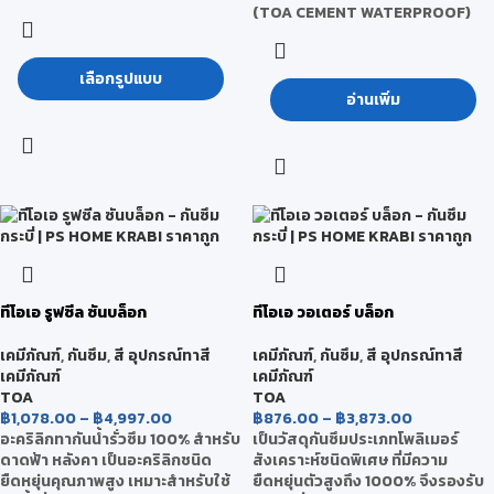
(TOA CEMENT WATERPROOF)
เลือกรูปแบบ
อ่านเพิ่ม
ทีโอเอ รูฟซีล ซันบล็อก
ทีโอเอ วอเตอร์ บล็อก
เคมีภัณฑ์
,
กันซึม
,
สี อุปกรณ์ทาสี
เคมีภัณฑ์
,
กันซึม
,
สี อุปกรณ์ทาสี
เคมีภัณฑ์
เคมีภัณฑ์
TOA
TOA
฿
1,078.00
–
฿
4,997.00
฿
876.00
–
฿
3,873.00
อะคริลิกทากันน้ำรั่วซึม 100% สำหรับ
เป็นวัสดุกันซึมประเภทโพลิเมอร์
ดาดฟ้า หลังคา เป็นอะคริลิกชนิด
สังเคราะห์ชนิดพิเศษ ที่มีความ
ยืดหยุ่นคุณภาพสูง เหมาะสำหรับใช้
ยืดหยุ่นตัวสูงถึง 1000% จึงรองรับ