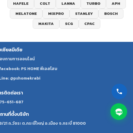
HAFELE
COLT
LANNA
TURBO
APH
MELATONE
MIXPRO
STANLEY
BOSCH
MAKITA
SCG
CPAC
ซเชียลมีเดีย
อบถามทารออนไลน์
facebook: PS HOME พีเอสโฮม
Line: @pshomekrabi
ทรติดต่อเรา
75-651-687
LINE
ถานที่ตั้งบริษัท
8/21 ถ.วัชระ ต.กระบี่ใหญ่ อ.เมือง จ.กระบี่ 81000