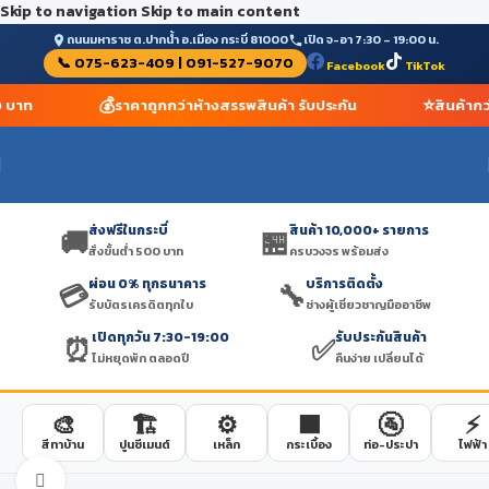
Skip to navigation
Skip to main content
ถนนมหาราช ต.ปากน้ำ อ.เมือง กระบี่ 81000
เปิด จ-อา 7:30 – 19:00 น.
📞 075-623-409 | 091-527-9070
Facebook
TikTok
💰
⭐
0 บาท
ราคาถูกกว่าห้างสรรพสินค้า รับประกัน
สินค้ากว
ส่งฟรีในกระบี่
สินค้า 10,000+ รายการ
🚚
🏪
สั่งขั้นต่ำ 500 บาท
ครบวงจร พร้อมส่ง
ผ่อน 0% ทุกธนาคาร
บริการติดตั้ง
💳
🔧
รับบัตรเครดิตทุกใบ
ช่างผู้เชี่ยวชาญมืออาชีพ
เปิดทุกวัน 7:30-19:00
รับประกันสินค้า
⏰
✅
ไม่หยุดพัก ตลอดปี
คืนง่าย เปลี่ยนได้
🎨
🏗️
⚙️
🟫
🚰
⚡
สีทาบ้าน
ปูนซีเมนต์
เหล็ก
กระเบื้อง
ท่อ-ประปา
ไฟฟ้า
Click to enlarge