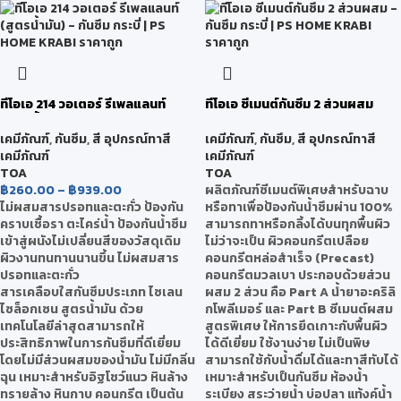
ทีโอเอ 214 วอเตอร์ รีเพลแลนท์
ทีโอเอ ซีเมนต์กันซึม 2 ส่วนผสม
(สูตรน้ำมัน)
เคมีภัณฑ์
,
กันซึม
,
สี อุปกรณ์ทาสี
เคมีภัณฑ์
,
กันซึม
,
สี อุปกรณ์ทาสี
เคมีภัณฑ์
เคมีภัณฑ์
TOA
TOA
ผลิตภัณฑ์ซีเมนต์พิเศษสำหรับฉาบ
฿
260.00
–
฿
939.00
หรือทาเพื่อป้องกันน้ำซึมผ่าน 100%
ไม่ผสมสารปรอทและตะกั่ว ป้องกัน
สามารถทาหรือกลิ้งได้บนทุกพื้นผิว
คราบเชื้อรา ตะไคร่น้ำ ป้องกันน้ำซึม
ไม่ว่าจะเป็น ผิวคอนกรีตเปลือย
เข้าสู่ผนังไม่เปลี่ยนสีของวัสดุเดิม
คอนกรีตหล่อสำเร็จ (Precast)
ผิวงานทนทานนานขึ้น ไม่ผสมสาร
คอนกรีตมวลเบา ประกอบด้วยส่วน
ปรอทและตะกั่ว
ผสม 2 ส่วน คือ Part A น้ำยาอะคริลิ
สารเคลือบใสกันซึมประเภท ไซเลน
กโพลีเมอร์ และ Part B ซีเมนต์ผสม
ไซล็อกเซน สูตรน้ำมัน ด้วย
สูตรพิเศษ ให้การยึดเกาะกับพื้นผิว
เทคโนโลยีล่าสุดสามารถให้
ได้ดีเยี่ยม ใช้งานง่าย ไม่เป็นพิษ
ประสิทธิภาพในการกันซึมที่ดีเยี่ยม
สามารถใช้กับน้ำดื่มได้และทาสีทับได้
โดยไม่มีส่วนผสมของน้ำมัน ไม่มีกลิ่น
เหมาะสำหรับเป็นกันซึม ห้องน้ำ
ฉุน เหมาะสำหรับอิฐโชว์แนว หินล้าง
ระเบียง สระว่ายน้ำ บ่อปลา แท้งค์น้ำ
ทรายล้าง หินกาบ คอนกรีต เป็นต้น