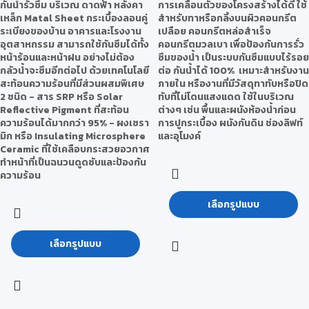
กันน้ำรั่วซึม บริเวณ ดาดฟ้า หลังคา
การเคลื่อนตัวของโครงสร้างได้ดี ใช้
เหล็ก Matal Sheet กระเบื้องลอนคู่
สำหรับทาหรือกลิ้งบนผิวคอนกรีต
ระเบียงของบ้าน อาคารและโรงงาน
เปลือย คอนกรีตหล่อสำเร็จ
อุตสาหกรรม สามารถใช้กันซึมได้ทั้ง
คอนกรีตมวลเบา เพื่อป้องกันการรั่ว
หน้าร้อนและหน้าฝน อย่างไม่ต้อง
ซึมของน้ำ เป็นระบบกันซึมแบบไร้รอย
กลัวน้ำจะซึมอีกต่อไป ด้วยเทคโนโลยี
ต่อ กันน้ำได้ 100% เหมาะสำหรับงาน
สะท้อนความร้อนที่มีส่วนผสมพิเศษ
ภายใน หรืองานที่มีวัสดุทาทับหรือปิด
2 ชนิด - สาร SRP หรือ Solar
ทับที่ไม่โดนแสงแดด ใช้ในบริเวณ
Reflective Pigment ที่สะท้อน
ต่างๆ เช่น พื้นและผนังห้องน้ำก่อน
ความร้อนได้มากกว่า 95% - ผงเซรา
การปูกระเบื้อง ผนังกันดิน ช่องลิฟท์
มิก หรือ Insulating Microsphere
และอุโมงค์
Ceramic ที่ใช้เคลือบกระสวยอวกาศ
ทำหน้าที่เป็นฉนวนดูดซับและป้องกัน
ความร้อน
เลือกรูปแบบ
เลือกรูปแบบ