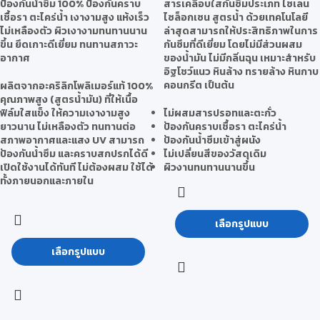
ป้องกันน้ำซึม 100% ป้องกันคราบ
สารเคลือบใสกันซึมประเภท ไซเลน
เชื้อรา ตะไคร่น้ำ เงางามสูง แห้งเร็ว
ไซล็อกเซน สูตรน้ำ ด้วยเทคโนโลยี
ไม่เหลืองตัว ผิวเงางามทนทานนาน
ล่าสุดสามารถให้ประสิทธิภาพในการ
ขึ้น ยึดเกาะดีเยี่ยม ทนทานสภาวะ
กันซึมที่ดีเยี่ยม โดยไม่มีส่วนผสม
อากาศ
ของน้ำมัน ไม่มีกลิ่นฉุน เหมาะสำหรับ
อิฐโชว์แนว หินล้าง ทรายล้าง หินกาบ
คอนกรีต เป็นต้น
ผลิตจากอะคริลิกโพลิเมอร์แท้ 100%
คุณภาพสูง (สูตรน้ำมัน) ที่ให้เนื้อ
ฟิล์มใสแข็ง ให้ความเงางามสูง
ไม่ผสมสารปรอทและตะกั่ว
ยาวนาน ไม่เหลืองตัว ทนทานต่อ
ป้องกันคราบเชื้อรา ตะไคร่น้ำ
สภาพอากาศและแสง UV สามารถ
ป้องกันน้ำซึมเข้าสู่ผนัง
ป้องกันน้ำซึม และคราบสกปรกได้ดี
ไม่เปลี่ยนสีของวัสดุเดิม
เปิดใช้งานได้ทันที ไม่ต้องผสม ใช้ได้
ผิวงานทนทานนานขึ้น
ทั้งภายนอกและภายใน
เลือกรูปแบบ
เลือกรูปแบบ