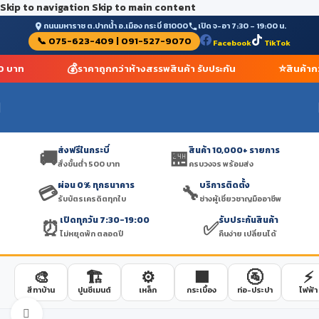
Skip to navigation
Skip to main content
ถนนมหาราช ต.ปากน้ำ อ.เมือง กระบี่ 81000
เปิด จ-อา 7:30 – 19:00 น.
📞 075-623-409 | 091-527-9070
Facebook
TikTok
💰
⭐
00 บาท
ราคาถูกกว่าห้างสรรพสินค้า รับประกัน
สินค้าก
ส่งฟรีในกระบี่
สินค้า 10,000+ รายการ
🚚
🏪
สั่งขั้นต่ำ 500 บาท
ครบวงจร พร้อมส่ง
ผ่อน 0% ทุกธนาคาร
บริการติดตั้ง
💳
🔧
รับบัตรเครดิตทุกใบ
ช่างผู้เชี่ยวชาญมืออาชีพ
เปิดทุกวัน 7:30-19:00
รับประกันสินค้า
⏰
✅
ไม่หยุดพัก ตลอดปี
คืนง่าย เปลี่ยนได้
🎨
🏗️
⚙️
🟫
🚰
⚡
สีทาบ้าน
ปูนซีเมนต์
เหล็ก
กระเบื้อง
ท่อ-ประปา
ไฟฟ้า
Click to enlarge