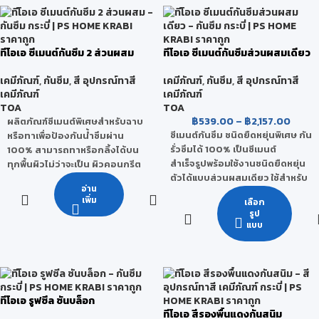
คราบน้ำมัน
สภาพอากาศและแสง UV สามารถ
รองรับ
ป้องกันน้ำซึม และคราบสกปรกได้ดี
เปิดใช้งานได้ทันที ไม่ต้องผสม ใช้ได้
ทั้งภายนอกและภายใน
ทีโอเอ ซีเมนต์กันซึม 2 ส่วนผสม
ทีโอเอ ซีเมนต์กันซึมส่วนผสมเดียว
เคมีภัณฑ์
,
กันซึม
,
สี อุปกรณ์ทาสี
เคมีภัณฑ์
,
กันซึม
,
สี อุปกรณ์ทาสี
เคมีภัณฑ์
เคมีภัณฑ์
TOA
TOA
฿
539.00
–
฿
2,157.00
ผลิตภัณฑ์ซีเมนต์พิเศษสำหรับฉาบ
ซีเมนต์กันซึม ชนิดยืดหยุ่นพิเศษ กัน
หรือทาเพื่อป้องกันน้ำซึมผ่าน
รั่วซึมได้ 100% เป็นซีเมนต์
100% สามารถทาหรือกลิ้งได้บน
สำเร็จรูปพร้อมใช้งานชนิดยืดหยุ่น
ทุกพื้นผิวไม่ว่าจะเป็น ผิวคอนกรีต
ตัวได้แบบส่วนผสมเดียว ใช้สำหรับ
เปลือย คอนกรีตหล่อสำเร็จ
อ่าน
งานกันซึม และปกป้องผิวคอนกรีต
(Precast) คอนกรีตมวลเบา
เพิ่ม
เลือก
ประกอบด้วยส่วนผสม 2 ส่วน คือ
กันรั่วซึมได้ 100%
รูป
Part A น้ำยาอะคริลิกโพลีเมอร์ และ
แบบ
เนื้อฟิลม์ยืดหยุ่น ดัดงอได้ ผสาน
Part B ซีเมนต์ผสมสูตรพิเศษ
รอยแตกร้าวได้ยอดเยี่ยม
ให้การยึดเกาะกับพื้นผิวได้ดีเยี่ยม ใช้
มีแรงยึดเกาะสูง ยึดเกาะกับพื้นผิว
งานง่าย ไม่เป็นพิษ สามารถใช้กับ
ได้โดยไม่ต้องรองพื้น
น้ำดื่มได้และทาสีทับได้ เหมาะ
ใช้กับน้ำดื่มได้ ไม่มีสารที่เป็นพิษ
สำหรับเป็นกันซึม ห้องน้ำ ระเบียง
ตามมาตรฐานการประปา
ทีโอเอ รูฟซีล ซันบล็อก
สระว่ายน้ำ บ่อปลา แท้งค์น้ำ (TOA
สามารถทาทับกระเบื้องเก่าได้ โดย
ทีโอเอ สีรองพื้นแดงกันสนิม