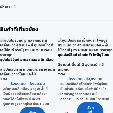
Share:
สินค้าที่เกี่ยวข้อง
ซุปเปอร์ชิลด์ เอ็กซ์ตร้า โพลียูรีเทน
ซุปเปอร์ชิลด์ อะควา กลอส สีเคลือบ
ชนิดเงา สำหรับภายนอก
เงา สูตรน้ำ
สีงานไม้
,
พื้นไม้
,
สี อุปกรณ์ทาสี
สี อุปกรณ์ทาสี เคมีภัณฑ์
,
สีทาบ้าน
,
สี
เคมีภัณฑ์
เคลือบเงาทาโลหะและไม้
TOA
TOA
฿
551.00
–
฿
1,851.00
฿
260.00
–
฿
988.00
ซุปเปอร์ชิลด์ เอ๊กซ์ตร้า โพลียูรีเทน
นวัตกรรมสีเคลือบเงาสูตรน้ำ ที่
เป็นน้ำมันเคลือบแข็งพื้นไม้ที่แห้ง
เป็นมิตรต่อสิ่งแวดล้อม ผลิตจา
โดยทำปฏิกิริยากับความชื้นใน
กอะคริลิกโมดิฟายด์ 100%
อากาศ เหมาะสำหรับพื้นไม้ภายในที่
คุณภาพสูงจากยุโรป ด้วย H2Oil
มีแดดส่องถึงเป็นบางเวลา ทาง่าย
เลือก
Technology สูตรพิเศษเฉพาะของ
ขึ้นฟิล์มไว ให้ความเงางามสูง
รูป
เลือก