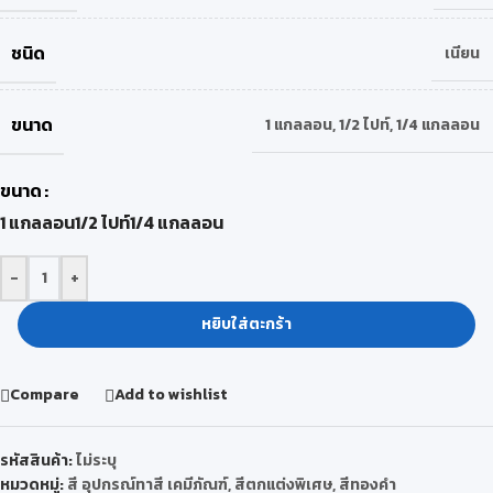
ชนิด
เนียน
ขนาด
1 แกลลอน
,
1/2 ไปท์
,
1/4 แกลลอน
ขนาด
1 แกลลอน
1/2 ไปท์
1/4 แกลลอน
-
+
หยิบใส่ตะกร้า
Compare
Add to wishlist
รหัสสินค้า:
ไม่ระบุ
หมวดหมู่:
สี อุปกรณ์ทาสี เคมีภัณฑ์
,
สีตกแต่งพิเศษ
,
สีทองคำ