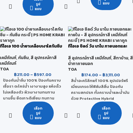
ทีโอเอ ที่รวมคุณสมบัติของสี
สามารถป้องกันแบคทีเรียได้ตลอด
แบบ
รูป
เคลือบผสานเข้ากับโมเลกุลของน้ำ
อายุการใช้งาน ฟิล์มสีสามารถทน
แบบ
เป็นสีรักษ์โลกที่คุณภาพ สูงกว่า
ต่อการขูดขีด การขัดถู และ
เดิม ไม่ง้อทินเนอร์ เพียงผสมกับน้ำ
สามารถยึดเกาะกับเนื้อไม้ได้ดีเยี่ยม
ไร้กลิ่นฉุน ปลอดภัยต่อทุกชีวิตใน
นอกจากนี้ ยังทนทานต่อการ
บ้าน
กระแทก ความร้อน และ สารเคมีได้
ดี
เกรด
ทีโอเอ 100 น้ำยาเคลือบเงาใสกันซึม
ทีโอเอ ชิลด์ วัน นาโน ภายนอกและ
กลุ่มพรีเมียมคุณภาพสูงสุด
ภายใน
เคมีภัณฑ์
,
กันซึม
,
สี อุปกรณ์ทาสี
สี อุปกรณ์ทาสี เคมีภัณฑ์
,
สีทาบ้าน
,
สี
รองรับ
เคมีภัณฑ์
น้ำทาภายนอก
TOA
TOA
฿
211.00
–
฿
597.00
฿
174.00
–
฿
3,111.00
ป้องกันน้ำซึม 100% ป้องกันคราบ
สีน้ำอะคริลิกแท้ 100% ซุปเปอร์พรี
เชื้อรา ตะไคร่น้ำ เงางามสูง แห้งเร็ว
เมี่ยมเกรด ให้ฟิล์มสีลื่น ป้องกัน
ไม่เหลืองตัว ผิวเงางามทนทาน
คราบสกปรก ทั้งคราบน้ำและน้ำมัน
นานขึ้น ยึดเกาะดีเยี่ยม ทนทาน
ด้วย Protective Hybrid
สภาวะอากาศ
Technology จากประเทศเยอรมัน
เลือก
เลือก
ที่ประกอบด้วย นาโนซิลิโคน (Nano
ผลิตจากอะคริลิกโพลิเมอร์แท้
รูป
รูป
Silicone) ป้องกันคราบสกปรก
แบบ
แบบ
100% คุณภาพสูง (สูตรน้ำมัน) ที่ให้
ที่มาในรูปของ ฟลูโอโร (Fluoro
เนื้อฟิล์มใสแข็ง ให้ความเงางามสูง
Carbon) สารเคลือบลื่น ป้องกัน
ยาวนาน ไม่เหลืองตัว ทนทานต่อ