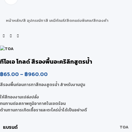
หน้าหลัก
/
สี อุปกรณ์ทาสี เคมีภัณฑ์
/
สีตกแต่งพิเศษ
/
สีทองคำ
ทีโอเอ โกลด์ สีรองพื้นอะคริลิกสูตรน้ำ
฿
65.00
–
฿
960.00
สีรองพื้นก่อนการทาสีทองสูตรน้ำ สำหรับงานปูน
ให้สีทองงามเปล่งปลั่ง
ทนทานต่อสภาพภูมิอากาศในเขตร้อน
ต้านทานการเกิดเชื้อราและตะไคร่น้ำได้เป็นอย่างดี
แบรนด์
TOA