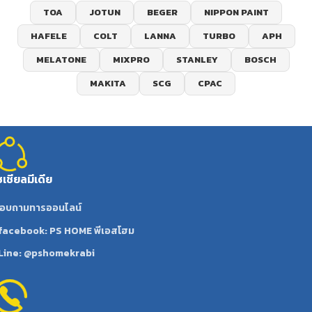
TOA
JOTUN
BEGER
NIPPON PAINT
HAFELE
COLT
LANNA
TURBO
APH
MELATONE
MIXPRO
STANLEY
BOSCH
MAKITA
SCG
CPAC
ซเชียลมีเดีย
อบถามทารออนไลน์
facebook: PS HOME พีเอสโฮม
Line: @pshomekrabi