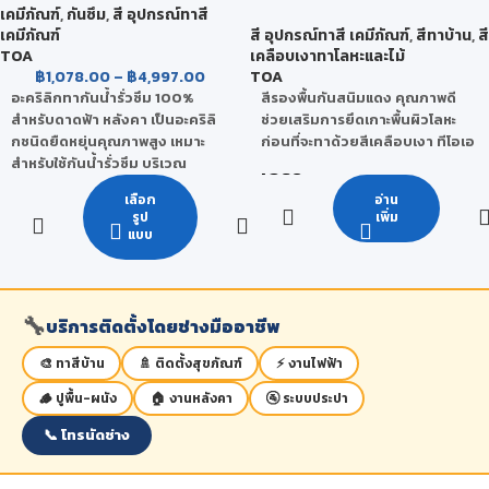
CEMENT WATERPROOF)
ไม่ต้องรื้อกระเบื้องเก่า
เคมีภัณฑ์
,
กันซึม
,
สี อุปกรณ์ทาสี
เคมีภัณฑ์
สี อุปกรณ์ทาสี เคมีภัณฑ์
,
สีทาบ้าน
,
สี
ใช้ได้ทั้งภายใน และภายนอก
TOA
เคลือบเงาทาโลหะและไม้
฿
1,078.00
–
฿
4,997.00
TOA
อะคริลิกทากันน้ำรั่วซึม 100%
สีรองพื้นกันสนิมแดง คุณภาพดี
สำหรับดาดฟ้า หลังคา เป็นอะคริลิ
ช่วยเสริมการยึดเกาะพื้นผิวโลหะ
กชนิดยืดหยุ่นคุณภาพสูง เหมาะ
ก่อนที่จะทาด้วยสีเคลือบเงา ทีโอเอ
สำหรับใช้กันน้ำรั่วซึม บริเวณ
เกรด
ดาดฟ้า หลังคาเหล็ก Matal Sheet
เลือก
อ่าน
กระเบื้องลอนคู่ ระเบียงของบ้าน
กลุ่มพรีเมียมคุณภาพสูง
รูป
เพิ่ม
อาคารและโรงงานอุตสาหกรรม
แบบ
สามารถใช้กันซึมได้ทั้งหน้าร้อนและ
หน้าฝน อย่างไม่ต้องกลัวน้ำจะซึม
อีกต่อไป ด้วยเทคโนโลยีสะท้อน
ความร้อนที่มีส่วนผสมพิเศษ 2
🔧
บริการติดตั้งโดยช่างมืออาชีพ
ชนิด - สาร SRP หรือ Solar
Reflective Pigment ที่สะท้อน
🎨 ทาสีบ้าน
🚿 ติดตั้งสุขภัณฑ์
⚡ งานไฟฟ้า
ความร้อนได้มากกว่า 95% - ผงเซ
🪵 ปูพื้น-ผนัง
🏠 งานหลังคา
🚰 ระบบประปา
รามิก หรือ Insulating
Microsphere Ceramic ที่ใช้
📞 โทรนัดช่าง
เคลือบกระสวยอวกาศ ทำหน้าที่
เป็นฉนวนดูดซับและป้องกันความ