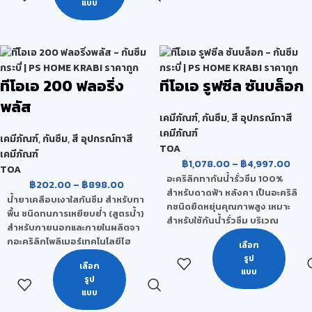
แบบ
ฟิล์มสีสามารถทนต่อการขูดขีด
ยาวนาน ไม่เหลืองตัว ทนทานต่อ
การขัดถู และ สามารถยึดเกาะกับ
สภาพอากาศและแสง UV สามารถ
เนื้อไม้ได้ดีเยี่ยม นอกจากนี้ ยัง
ป้องกันน้ำซึม และคราบสกปรกได้ดี
ทนทานต่อการกระแทก ความร้อน
เปิดใช้งานได้ทันที ไม่ต้องผสม ใช้ได้
และ สารเคมีได้ดี
ทั้งภายนอกและภายใน
ทีโอเอ 200 ฟลอริ่ง
ทีโอเอ รูฟซีล ซันบล็อก
พลัส
เคมีภัณฑ์
,
กันซึม
,
สี อุปกรณ์ทาสี
เคมีภัณฑ์
เคมีภัณฑ์
,
กันซึม
,
สี อุปกรณ์ทาสี
TOA
เคมีภัณฑ์
฿
1,078.00
–
฿
4,997.00
TOA
อะคริลิกทากันน้ำรั่วซึม 100%
฿
202.00
–
฿
898.00
สำหรับดาดฟ้า หลังคา เป็นอะคริลิ
น้ำยาเคลือบเงาใสกันซึม สำหรับทา
กชนิดยืดหยุ่นคุณภาพสูง เหมาะ
พื้น ชนิดทนการเหยียบย่ำ (สูตรน้ำ)
สำหรับใช้กันน้ำรั่วซึม บริเวณ
สำหรับภายนอกและภายในผลิตจา
ดาดฟ้า หลังคาเหล็ก Matal Sheet
กอะคริลิกโพลิเมอร์เทคโนโลยีไฮ
เลือก
กระเบื้องลอนคู่ ระเบียงของบ้าน
บริด (Acrylic Hybrid
รูป
อาคารและโรงงานอุตสาหกรรม
เลือก
Technology) ที่ให้ฟิล์มแข็ง เหมาะ
แบบ
สามารถใช้กันซึมได้ทั้งหน้าร้อนและ
รูป
สำหรับเคลือบพื้นผิวที่ต้องการ
หน้าฝน อย่างไม่ต้องกลัวน้ำจะซึม
แบบ
เหยียบย่ำ มีความเงางามสูง
อีกต่อไป ด้วยเทคโนโลยีสะท้อน
ยาวนาน การยึดเกาะดีเยี่ยม