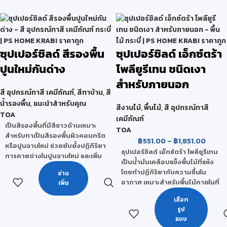
ซุปเปอร์ชิลด์ สีรองพื้น
ซุปเปอร์ชิลด์ เอ็กซ์ตร้า
ปูนใหม่กันด่าง
โพลียูรีเทน ชนิดเงา
สำหรับภายนอก
สี อุปกรณ์ทาสี เคมีภัณฑ์
,
สีทาบ้าน
,
สี
น้ำรองพื้น
,
แนะนำสำหรับคุณ
สีงานไม้
,
พื้นไม้
,
สี อุปกรณ์ทาสี
TOA
เคมีภัณฑ์
เป็นสีรองพื้นที่มีสีขาวด้านเหมาะ
TOA
สำหรับทาเป็นสีรองพื้นผิวคอนกรีต
฿
551.00
–
฿
1,851.00
หรือปูนฉาบใหม่ ช่วยยับยั้งปฏิกิริยา
ซุปเปอร์ชิลด์ เอ๊กซ์ตร้า โพลียูรีเทน
การคายด่างในปูนฉาบใหม่ และเพิ่ม
เป็นน้ำมันเคลือบแข็งพื้นไม้ที่แห้ง
การยึดเกาะของสีทับหน้ากับพื้นผิว
โดยทำปฏิกิริยากับความชื้นใน
อ่าน
ดีขึ้น เหมาะสำหรับพื้นผิวปูนฉาบใหม่
อากาศ เหมาะสำหรับพื้นไม้ภายในที่
เพิ่ม
ใช้ได้ทั้งภายในอาคาร และภายนอก
มีแดดส่องถึงเป็นบางเวลา ทาง่าย
อาคาร
เลือก
ขึ้นฟิล์มไว ให้ความเงางามสูง
เกรด
รูป
สามารถป้องกันแบคทีเรียได้ตลอด
แบบ
อายุการใช้งาน ฟิล์มสีสามารถทน
กลุ่มพรีเมียมคุณภาพสูงสุด