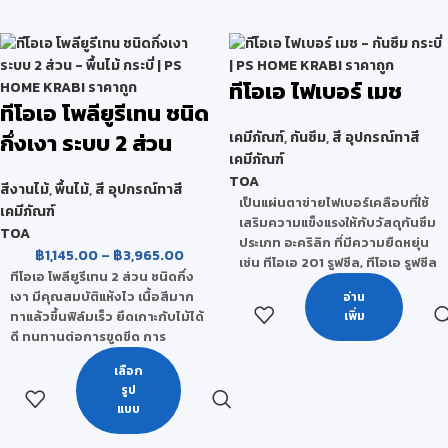
ความร้อนที่มีส่วนผสมพิเศษ 2
ทนทานต่อสภาพอากาศและแสง
ชนิด - สาร SRP หรือ Solar
UV ไม่เหลืองตัว สามารถป้องกัน
Reflective Pigment ที่สะท้อน
น้ำซึมและคราบสกปรกได้ดี ไม่ผสม
ความร้อนได้มากกว่า 95% - ผงเซ
สารปรอทและตะกั่ว ไม่มีกลิ่นฉุน
ทีโอเอ ไฟเบอร์ เมช
รามิก หรือ Insulating
เปิดใช้งานได้ทันที ไม่ต้องผสม
ทีโอเอ โพลียูรีเทน ชนิด
Microsphere Ceramic ที่ใช้
สามารถใช้ได้ทั้งภายนอกและภายใน
เคลือบกระสวยอวกาศ ทำหน้าที่
กึ่งเงา ระบบ 2 ส่วน
เคมีภัณฑ์
,
กันซึม
,
สี อุปกรณ์ทาสี
ป้องกันน้ำซึม และคราบสกปรก ทน
เป็นฉนวนดูดซับและป้องกันความ
เคมีภัณฑ์
การเหยียบย่ำได้ดี
ร้อน
TOA
สีงานไม้
,
พื้นไม้
,
สี อุปกรณ์ทาสี
มีความเงางาม ไม่เหลืองตัว
เป็นแผ่นตาข่ายไฟเบอร์เคลือบที่ใช้
ยึดเกาะดีเยี่ยม ทนต่อสภาวะอากาศ
เคมีภัณฑ์
เสริมความแข็งแรงให้กับวัสดุกันซึม
และแสง UV
TOA
ประเภท อะคริลิก ที่มีความยืดหยุ่น
เป็นสูตรน้ำ มีกลิ่นอ่อน
฿
1,145.00
–
฿
3,965.00
เช่น ทีโอเอ 201 รูฟซีล, ทีโอเอ รูฟซีล
ช่วยรักษาพื้นผิววัสดุให้ใช้งานได้
ทีโอเอ โพลียูรีเทน 2 ส่วน ชนิดกึ่ง
ซันบล็อก, ทีโอเอ วอเตอร์ บล็อก
นานขึ้น
เงา มีคุณสมบัติแห้งไว เนื้อสีมาก
อ่าน
หรือ ทีโอเอ ฟลอร์ซีล ใช้แทนลวด
ป้องกันการฝังตัวของฝุ่นให้น้อยลง
ทาแล้วขึ้นฟิล์มเร็ว ยึดเกาะกับไม้ได้
เพิ่ม
กรงไก่ ในการฉาบปูน แก้ไขรอย
ทาให้ทาความสะอาดง่ายขึ้น
ดี ทนทานต่อการขูดขีด การ
แตกร้าว
ใช้งานง่าย ใช้ทาด้วยแปรง ลูกกลิ้ง
กระแทก การขัดถู และสารเคมีได้ดี
หรือเครื่องพ่น
เลือก
ให้ฟิล์มสีเรียบเนียน ไม่มีรอยแปรง
รูป
และ ป้องกันน้ำซึมได้ดีเยี่ยม
แบบ