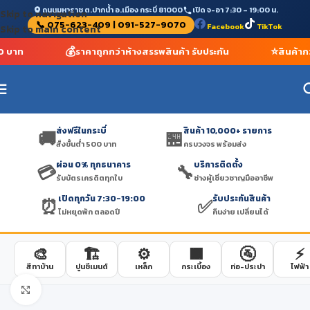
ถนนมหาราช ต.ปากน้ำ อ.เมือง กระบี่ 81000
เปิด จ-อา 7:30 – 19:00 น.
Skip to navigation
📞 075-623-409 | 091-527-9070
Facebook
TikTok
Skip to main content
💰
⭐
00 บาท
ราคาถูกกว่าห้างสรรพสินค้า รับประกัน
สินค้าก
ส่งฟรีในกระบี่
สินค้า 10,000+ รายการ
🚚
🏪
สั่งขั้นต่ำ 500 บาท
ครบวงจร พร้อมส่ง
ผ่อน 0% ทุกธนาคาร
บริการติดตั้ง
💳
🔧
รับบัตรเครดิตทุกใบ
ช่างผู้เชี่ยวชาญมืออาชีพ
เปิดทุกวัน 7:30-19:00
รับประกันสินค้า
⏰
✅
ไม่หยุดพัก ตลอดปี
คืนง่าย เปลี่ยนได้
🎨
🏗️
⚙️
🟫
🚰
⚡
สีทาบ้าน
ปูนซีเมนต์
เหล็ก
กระเบื้อง
ท่อ-ประปา
ไฟฟ้า
Click to enlarge