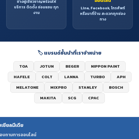
ออนไลน์
ช่างผู้เชี่ยวชาญพร้อมให้
บริการ ติดตั้ง ซ่อมแซม ทุก
Line, Facebook, โทรศัพท์
งาน
หรือมาที่ร้าน สะดวกทุกช่อง
ทาง
🏷️ แบรนด์ชั้นนำที่เราจำหน่าย
TOA
JOTUN
BEGER
NIPPON PAINT
HAFELE
COLT
LANNA
TURBO
APH
MELATONE
MIXPRO
STANLEY
BOSCH
MAKITA
SCG
CPAC
ซเชียลมีเดีย
อบถามทารออนไลน์