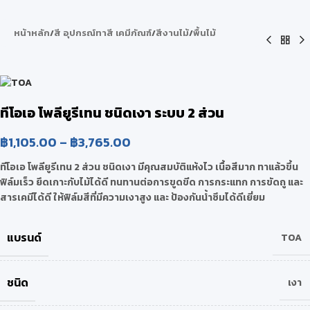
หน้าหลัก
/
สี อุปกรณ์ทาสี เคมีภัณฑ์
/
สีงานไม้
/
พื้นไม้
ทีโอเอ โพลียูรีเทน ชนิดเงา ระบบ 2 ส่วน
฿
1,105.00
–
฿
3,765.00
ทีโอเอ โพลียูรีเทน 2 ส่วน ชนิดเงา มีคุณสมบัติแห้งไว เนื้อสีมาก ทาแล้วขึ้น
ฟิล์มเร็ว ยึดเกาะกับไม้ได้ดี ทนทานต่อการขูดขีด การกระแทก การขัดถู และ
สารเคมีได้ดี ให้ฟิล์มสีที่มีความเงาสูง และ ป้องกันน้ำซึมได้ดีเยี่ยม
แบรนด์
TOA
ชนิด
เงา