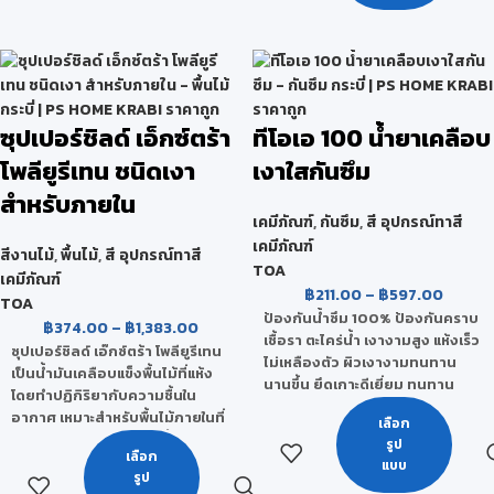
ต่อการขูดขีด การขัดถู และ
ชนิดของฟิล์มสี
สามารถยึดเกาะกับเนื้อไม้ได้ดีเยี่ยม
นอกจากนี้ ยังทนทานต่อการ
ขาวด้าน
กระแทก ความร้อน และ สารเคมีได้
ขนาดบรรจุ
ดี
ซุปเปอร์ชิลด์ เอ็กซ์ตร้า
ทีโอเอ 100 น้ำยาเคลือบ
1 แกลลอน, 5 แกลลอน
โพลียูรีเทน ชนิดเงา
เงาใสกันซึม
สำหรับภายใน
เคมีภัณฑ์
,
กันซึม
,
สี อุปกรณ์ทาสี
เคมีภัณฑ์
สีงานไม้
,
พื้นไม้
,
สี อุปกรณ์ทาสี
TOA
เคมีภัณฑ์
฿
211.00
–
฿
597.00
TOA
ป้องกันน้ำซึม 100% ป้องกันคราบ
฿
374.00
–
฿
1,383.00
เชื้อรา ตะไคร่น้ำ เงางามสูง แห้งเร็ว
ซุปเปอร์ชิลด์ เอ๊กซ์ตร้า โพลียูรีเทน
ไม่เหลืองตัว ผิวเงางามทนทาน
เป็นน้ำมันเคลือบแข็งพื้นไม้ที่แห้ง
นานขึ้น ยึดเกาะดีเยี่ยม ทนทาน
โดยทำปฏิกิริยากับความชื้นใน
สภาวะอากาศ
อากาศ เหมาะสำหรับพื้นไม้ภายในที่
เลือก
ไม่มีแดดส่องถึง ทาง่าย ขึ้นฟิล์มไว
ผลิตจากอะคริลิกโพลิเมอร์แท้
รูป
เลือก
ให้ความเงางามสูง สามารถป้องกัน
100% คุณภาพสูง (สูตรน้ำมัน) ที่ให้
แบบ
รูป
แบคทีเรียได้ตลอดอายุการใช้งาน
เนื้อฟิล์มใสแข็ง ให้ความเงางามสูง