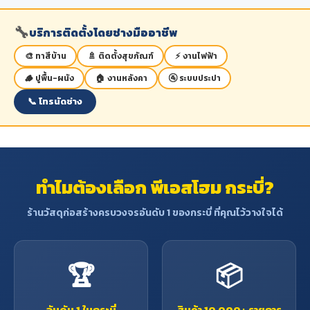
🔧
บริการติดตั้งโดยช่างมืออาชีพ
🎨 ทาสีบ้าน
🚿 ติดตั้งสุขภัณฑ์
⚡ งานไฟฟ้า
🪵 ปูพื้น-ผนัง
🏠 งานหลังคา
🚰 ระบบประปา
📞 โทรนัดช่าง
ทำไมต้องเลือก พีเอสโฮม กระบี่?
ร้านวัสดุก่อสร้างครบวงจรอันดับ 1 ของกระบี่ ที่คุณไว้วางใจได้
🏆
📦
อันดับ 1 ในกระบี่
สินค้า 10,000+ รายการ