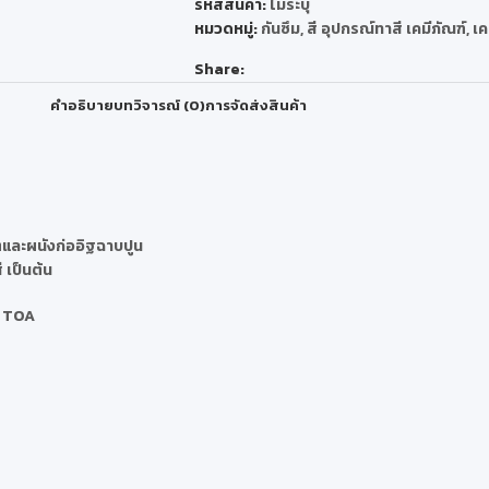
รหัสสินค้า:
ไม่ระบุ
หมวดหมู่:
กันซึม
,
สี อุปกรณ์ทาสี เคมีภัณฑ์
,
เค
Share:
คำอธิบาย
บทวิจารณ์ (0)
การจัดส่งสินค้า
ตและผนังก่ออิฐฉาบปูน
 เป็นต้น
ก TOA