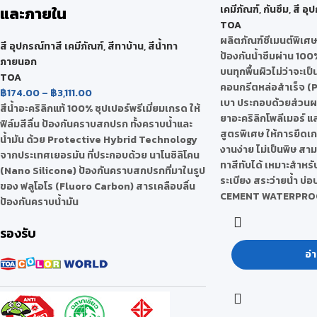
และภายใน
เคมีภัณฑ์
,
กันซึม
,
สี อุ
TOA
ผลิตภัณฑ์ซีเมนต์พิเศ
สี อุปกรณ์ทาสี เคมีภัณฑ์
,
สีทาบ้าน
,
สีน้ำทา
ป้องกันน้ำซึมผ่าน 100
ภายนอก
บนทุกพื้นผิวไม่ว่าจะเป
TOA
คอนกรีตหล่อสำเร็จ (
฿
174.00
–
฿
3,111.00
เบา ประกอบด้วยส่วนผส
สีน้ำอะคริลิกแท้ 100% ซุปเปอร์พรีเมี่ยมเกรด ให้
ยาอะคริลิกโพลีเมอร์ แ
ฟิล์มสีลื่น ป้องกันคราบสกปรก ทั้งคราบน้ำและ
สูตรพิเศษ ให้การยึดเกาะ
น้ำมัน ด้วย Protective Hybrid Technology
งานง่าย ไม่เป็นพิษ สาม
จากประเทศเยอรมัน ที่ประกอบด้วย นาโนซิลิโคน
ทาสีทับได้ เหมาะสำหรับ
(Nano Silicone) ป้องกันคราบสกปรกที่มาในรูป
ระเบียง สระว่ายน้ำ บ่อ
ของ ฟลูโอโร (Fluoro Carbon) สารเคลือบลื่น
CEMENT WATERPRO
ป้องกันคราบน้ำมัน
รองรับ
อ่า