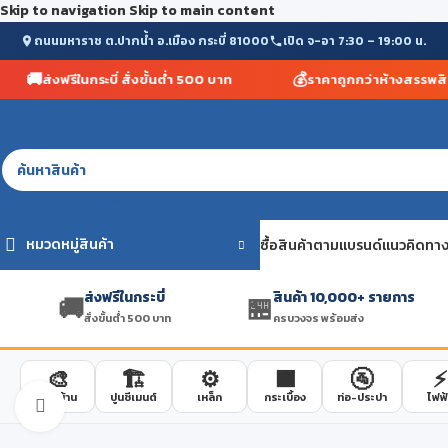
Skip to navigation
Skip to main content
ถนนมหาราช ต.ปากน้ำ อ.เมือง กระบี่ 81000
เปิด จ-อา 7:30 – 19:00 น.
🚚
💰
ส่งฟรีในกระบี่ สั่งขั้นต่ำ 500 บาท
ราคาถูกกว่าห้างสรรพสินค้า 
SELECT CATEGORY
หมวดหมู่สินค้า
ซื้อสินค้าตามแบรนด์
แนวคิดทาง
ส่งฟรีในกระบี่
สินค้า 10,000+ รายการ
🚚
🏪
สั่งขั้นต่ำ 500 บาท
ครบวงจร พร้อมส่ง
🎨
🏗️
⚙️
🟫
🚰
⚡
สีทาบ้าน
ปูนซีเมนต์
เหล็ก
กระเบื้อง
ท่อ-ประปา
ไฟฟ้
Click to enlarge