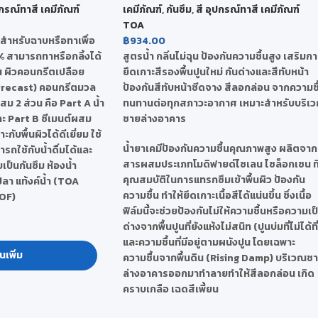
ปกรณ์ทาสี เคมีภัณฑ์
เคมีภัณฑ์
,
กันซึม
,
สี อุปกรณ์ทาสี เคมีภัณฑ์
TOA
ษสำหรับฉาบหรือทาเพื่อ
฿
934.00
% สามารถทาหรือกลิ้งได้
สูตรน้ำ กลิ่นไม่ฉุน ป้องกันความชื้นสูง เสริมก
็น ผิวคอนกรีตเปลือย
ยึดเกาะสีรองพื้นปูนใหม่ กันด่างและสีทับหน้า
Precast) คอนกรีตมวล
ป้องกันสีทับหน้าซีดจาง สีลอกล่อน จากความชื
ม 2 ส่วน คือ Part A น้ำ
ทนทานต่อทุกสภาวะอากาศ เหมาะสำหรับบริเ
ละ Part B ซีเมนต์ผสม
ชายล่างอาคาร
กับพื้นผิวได้ดีเยี่ยม ใช้
น้ำยาเคมีป้องกันความชื้นคุณภาพสูง ผลิตจาก
ารถใช้กับน้ำดื่มได้และ
สารผสมประเภทโมดิฟายด์ไซเลน ไซล็อกเซน ที่
เป็นกันซึม ห้องน้ำ
คุณสมบัติในการแทรกซึมเข้าพื้นผิว ป้องกัน
ปลา แท้งค์น้ำ (TOA
ความชื้น ทำให้ยึดเกาะเนื้อสีได้แน่นขึ้น ซึ่งเนื้อ
OF)
ฟิล์มนี้จะช่วยป้องกันไม่ให้ความชื้นหรือความเป
ด่างจากพื้นปูนที่ยังแห้งไม่สนิท (ปูนบ่มที่ไม่ได้ที่
และความชื้นที่มีอยู่ตามผนังปูน โดยเฉพาะ
นเพิ่ม
ความชื้นจากพื้นดิน (Rising Damp) บริเวณช
ล่างอาคารออกมาทำลายทำให้สีลอกล่อน เกิด
คราบเกลือ เฉดสีเพี้ยน