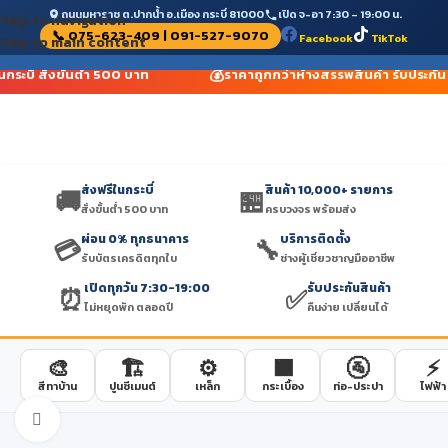
ถนนมหาราช ต.ปากน้ำ อ.เมือง กระบี่ 81000
เปิด จ-อา 7:30 – 19:00 น.
Skip to navigation
📞 075-623-409 | 091-527-9070
Facebook
TikTok
Skip to main content
💰
นกระบี่ สั่งขั้นต่ำ 500 บาท
ราคาถูกกว่าห้างสรรพสินค้า รับประกัน
ส่งฟรีในกระบี่
สินค้า 10,000+ รายการ
🚚
🏪
สั่งขั้นต่ำ 500 บาท
ครบวงจร พร้อมส่ง
ผ่อน 0% ทุกธนาคาร
บริการติดตั้ง
💳
🔧
รับบัตรเครดิตทุกใบ
ช่างผู้เชี่ยวชาญมืออาชีพ
เปิดทุกวัน 7:30-19:00
รับประกันสินค้า
⏰
✅
ไม่หยุดพัก ตลอดปี
คืนง่าย เปลี่ยนได้
🎨
🏗️
⚙️
🟫
🚰
⚡
สีทาบ้าน
ปูนซีเมนต์
เหล็ก
กระเบื้อง
ท่อ-ประปา
ไฟฟ้า
Click to enlarge