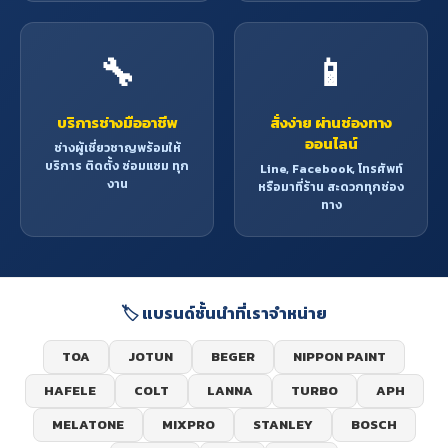
🔧
📱
บริการช่างมืออาชีพ
สั่งง่าย ผ่านช่องทาง
ออนไลน์
ช่างผู้เชี่ยวชาญพร้อมให้
บริการ ติดตั้ง ซ่อมแซม ทุก
Line, Facebook, โทรศัพท์
งาน
หรือมาที่ร้าน สะดวกทุกช่อง
ทาง
🏷️ แบรนด์ชั้นนำที่เราจำหน่าย
TOA
JOTUN
BEGER
NIPPON PAINT
HAFELE
COLT
LANNA
TURBO
APH
MELATONE
MIXPRO
STANLEY
BOSCH