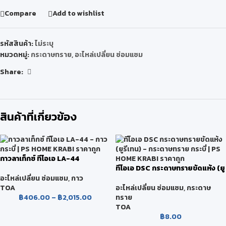
Compare
Add to wishlist
รหัสสินค้า:
ไม่ระบุ
หมวดหมู่:
กระดาษทราย
,
อะไหล่เปลี่ยน ซ่อมแซม
Share:
สินค้าที่เกี่ยวข้อง
กาวลาเท็กซ์ ทีโอเอ LA-44
ทีโอเอ DSC กระดาษทรายขัดแห้ง (ยู
รีเทน)
อะไหล่เปลี่ยน ซ่อมแซม
,
กาว
TOA
อะไหล่เปลี่ยน ซ่อมแซม
,
กระดาษ
฿
406.00
–
฿
2,015.00
ทราย
TOA
฿
8.00