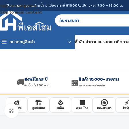
ถนนมหาราช ต.ปากน้ำ อ.เมือง กระบี่ 81000
เปิด จ-อา 7:30 – 19:00 น.
Skip to navigation
Skip to main content
💰
⭐
500 บาท
ราคาถูกกว่าห้างสรรพสินค้า รับประกัน
สินค้าก
SELECT CATEGORY
หมวดหมู่สินค้า
ซื้อสินค้าตามแบรนด์
แนวคิดทาง
สีทาบ้าน
สีตกแต่งพิเศษ
สี
สีน้ำทาภายนอก
ผลิตภัณฑ์เท็กซ์เจอร์
พื
ส่งฟรีในกระบี่
สินค้า 10,000+ รายการ
🚚
🏪
สั่งขั้นต่ำ 500 บาท
ครบวงจร พร้อมส่ง
สีน้ำทาภายใน
สีลวดลายเอฟเฟค
สี
สีน้ำทาฝ้าเพดาน
สีทองคำ
เฟ
🎨
🏗️
⚙️
🟫
🚰
⚡
สีน้ำรองพื้น
อุปกรณ์สำหรับสีตกแต่ง
ไม
สีทาบ้าน
ปูนซีเมนต์
เหล็ก
กระเบื้อง
ท่อ-ประปา
ไฟฟ้
Click to enlarge
พิเศษ
สีเคลือบเงาทาโลหะและไม้
ทิ
สีสเปรย์
เช