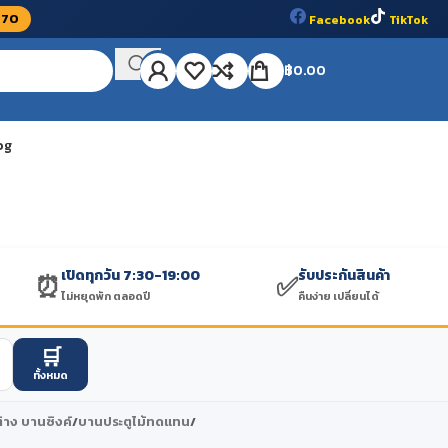
070
Facebook
TikTok
📞
🏆
โทรสั่งสินค้า 075-623-409 เปิดทุกวัน
ร้านวัสดุก่อสร
฿
0.00
og
เปิดทุกวัน 7:30-19:00
รับประกันสินค้า
⏰
✅
ไม่หยุดพัก ตลอดปี
คืนง่าย เปลี่ยนได้
🛒
ทั้งหมด
่าง บานซิงค์
/
บานประตูไม้ทดแทน
/