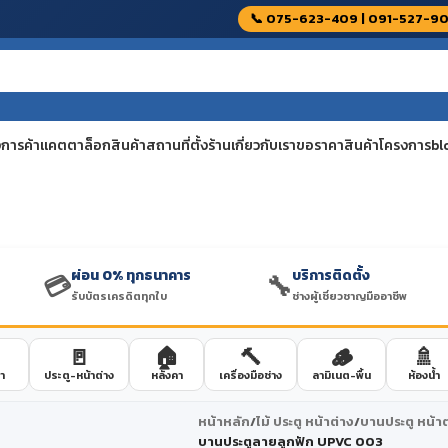
📞 075-623-409 | 091-527-9
🔧
ว่า 10,000 รายการ พร้อมส่ง
บริการติดตั้งโดยช่างผู้เชี่ยวชาญ
การค้า
แคตตาล็อกสินค้า
สถานที่ตั้งร้าน
เกี่ยวกับเรา
ขอราคาสินค้าโครงการ
bl
งานไม้
เคมีภัณฑ์
้นไม้
กันซึม
ผ่อน 0% ทุกธนาคาร
บริการติดตั้ง
💳
🔧
รับบัตรเครดิตทุกใบ
ช่างผู้เชี่ยวชาญมืออาชีพ
ย้อมไม้
ขจัดเชื้อรา และตะไคร่น้ำ
อร์นิเจอร์
ฉาบเรียบ ตกแต่งพื้นผิว
🚪
🏠
🔨
🪵
🚿
้เทียม-ไม้ฝา
ประสานและซ่อมแซม
า
ประตู-หน้าต่าง
หลังคา
เครื่องมือช่าง
ลามิเนต-พื้น
ห้องน้ำ
คอนกรีต
นเนอร์งานไม้
อุดโป๊ว
หน้าหลัก
/
ไม้ ประตู หน้าต่าง
/
บานประตู หน้าต
นไดร์ท
บานประตูลายลูกฟัก UPVC 003