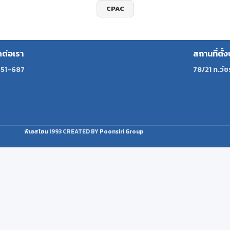
CPAC
ดต่อเรา
สถานที่ตั้ง
51-687
78/21 ถ.วัช
พีเอสโฮม
1993 CREATED BY
Poonsiri Group