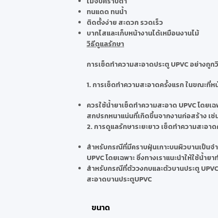
ไม่จับคราบดำ
ทนแดด ทนน้ำ
ติดตั้งง่าย สะดวก รวดเร็ว
บากไสและเก็บหน้างานได้เหมือนงานไม้
วิธีดูแลรักษา
การเช็ดทำความสะอาดประตู UPVC อย่างถูกวิ
1. การเช็ดทำความสะอาดครั้งแรก ในขณะที่หน
ควรใช้น้ำยาเช็ดทำความสะอาด UPVC โดยเฉพ
สกปรกหนาแน่นที่เกิดขึ้นจากงานก่อสร้าง เช่
2. การดูแลรักษาระยะยาว เช็ดทำความสะอาดค
สำหรับกรณีที่มีคราบฝุ่นเกาะบนผิวบานเป็
UPVC โดยเฉพาะ ซึ่งทางเราแนะนำให้ใช้น้ำย
สำหรับกรณีที่ตัววงกบและตัวบานประตู UPVC
สะอาดบานประตูUPVC
ขนาด