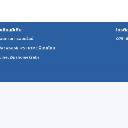
ซเชียลมีเดีย
โทรติ
อบถามทารออนไลน์
075-6
facebook: PS HOME พีเอสโฮม
Line: @pshomekrabi