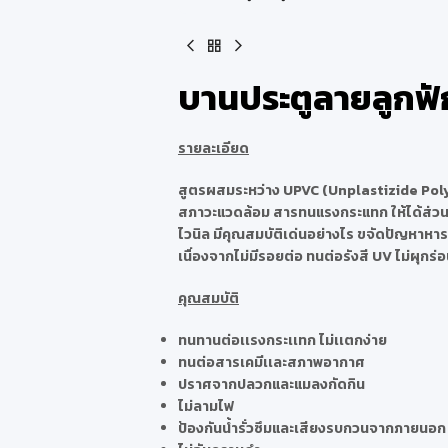
ปูกระเบื้อง
โครงสร้างและการซ่อมแซม
บานประตูลายลูกฟ
รายละเอียด
สูตรผสมระหว่าง UPVC (Unplastizide Poly 
สภาวะแวดล้อม สารทนแรงกระแทก ให้ได้ส่วนผ
ไวนิล มีคุณสมบัติเด่นอย่างไร ขจัดปัญหาหา
เนื่องจากไม่มีรอยต่อ ทนต่อรังสี UV ไม่ผุกร่อ
คุณสมบัติ
ทนทานต่อเเรงกระเเทก ไม่เเตกง่าย
ทนต่อสารเคมีเเละสภาพอากาศ
ปราศจากปลวกและแมลงกัดกิน
ไม่ลามไฟ
ป้องกันน้ำรั่วซึมและเสียงรบกวนจากภายนอก