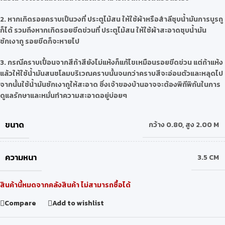
2.
หากเกิดรอยคราบเป็นวงที่ ประตูไม้สน ให้ใช้ผ้าหรือสำลีชุบน้ำมันการบูรถู
ก็ได้ รวมถึงหากเกิดรอยขีดข่วนที่ ประตูไม้สน ให้ใช้ผ้าสะอาดชุบน้ำมัน
ชักเงาถู รอยขีดก็จะหายไป
3.
กรณีคราบเปื้อนจากสีถ้าสียังไม่แห้งก็แก้ไขเหมือนรอยขีดข่วน แต่ถ้าแห้ง
แล้วให้ใช้น้ำมันสนชโลมบริเวณคราบนั้นจนกว่าคราบสีจะอ่อนตัวและหลุดไป
จากนั้นใช้น้ำมันชักเงาถูให้สะอาด ซึ่งเจ้าของบ้านอาจจะต้องพิถีพิถันในการ
ดูแลรักษาและหมั่นทำความสะอาดอยู่บ่อยๆ
ขนาด
กว้าง 0.80
,
สูง 2.00 M
ความหนา
3.5 CM
สินค้านี้หมดจากคลังสินค้า ไม่สามารถซื้อได้
Compare
Add to wishlist