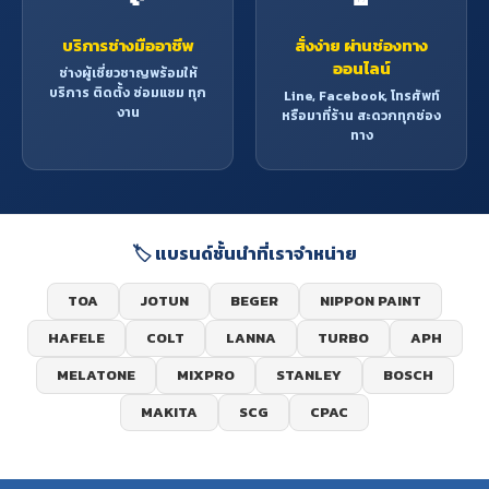
บริการช่างมืออาชีพ
สั่งง่าย ผ่านช่องทาง
ออนไลน์
ช่างผู้เชี่ยวชาญพร้อมให้
บริการ ติดตั้ง ซ่อมแซม ทุก
Line, Facebook, โทรศัพท์
งาน
หรือมาที่ร้าน สะดวกทุกช่อง
ทาง
🏷️ แบรนด์ชั้นนำที่เราจำหน่าย
TOA
JOTUN
BEGER
NIPPON PAINT
HAFELE
COLT
LANNA
TURBO
APH
MELATONE
MIXPRO
STANLEY
BOSCH
MAKITA
SCG
CPAC