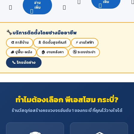
งานจริงนั้นสามารถเปลี่ยนแปลง
เพิ่ม
อ่าน
เมื่อผึ่งให้แห้งแล้วเลื่อยไสตกแต่งจะ
ได้ โดยขึ้นอยู่กับ สภาพแวดล้อม วิธี
เพิ่ม
สามารทำได้ยาก น้ำหนักโดยเฉลี่ย
ใช้งานของผู้ใช้ การเก็บรักษา และ
ประมาณ 1,040 กิโลกรัมต่อ
สภาวะอากาศ
ลูกบาศก์เมตร
🔧
ลักษณะคุณสมบัติ
:
บริการติดตั้งโดยช่างมืออาชีพ
- เป็นไม้ขนาดใหญ่มีอยู่ทั่วไปเมื่อ
🎨 ทาสีบ้าน
🚿 ติดตั้งสุขภัณฑ์
⚡ งานไฟฟ้า
เลื่อยไสแล้วระยะแรกจะเป็นสี
น้ำตาลอ่อน หากทิ้งไว้นานจะไม้จะ
🪵 ปูพื้น-ผนัง
🏠 งานหลังคา
🚰 ระบบประปา
เปลี่ยนเป็นสีน้ำตาลแก่แกมแดง
- เนื้อไม้แข็งและเหนียว มีความแข็ง
📞 โทรนัดช่าง
แรงทนทานดีมาก เหมาะแก่การ
สร้างส่วนที่รับน้ำหนักได้ดี
- ทนแดด
- น้ำหนัก 1 ลูกบาศก์ฟุตหรือ
ประมาณ 60-70 ปอนด์
ทำไมต้องเลือก พีเอสโฮม กระบี่?
ข้อจำกัด
: เสี้ยนหยาบสับสน ทำให้
ไสกบตกแต่งได้ยาก เนื้อไม้มักจะมี
ร้านวัสดุก่อสร้างครบวงจรอันดับ 1 ของกระบี่ ที่คุณไว้วางใจได้
รอยร้าวเป็นเส้นผมปรากฏหัวไม้มัก
แตกเก่ง ฉะนั้นไม้เต็งจึงมักจะไม่
ค่อยใช้ในการสร้างสิ่งประณีต
ประโยชน์
: ใช้ทำหมอนรางรถไฟ