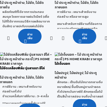
ตัด ไส ตอก เจาะ เป็นต้น
ไม้ ประตู หน้าต่าง
,
ไม้อัด
,
ไม้อัด
ไม้ ประตู หน้าต่าง
,
ไม้อัด
,
ไม้อัด
ลูกบาศก์ฟุตประมาณ 40-50
ผิวหน้าของ OSBทำให้ยึดเกาะได้ดี
ภายใน
ภายนอก
ปอนด์ ก็จะสามารถอยู่ได้
กับวัสดุที่ทำจากปูนซีเมนต์ หิน อิฐ
ผลิตภัณฑ์ที่ได้จากการประกอบ
การใช้งาน : เหมาะสำหรับงาน
ไวนิล และวัสดุอื่นๆ
ประโยชน์
: ใช้ทำบ้านเรือน,เครื่อง
สมดุล โดยการเอาแผ่นวีเนียร์ (เยื่อ
ก่อสร้าง หรืออาคารสูง
การใช้งาน LANNA OSB :
สามารถ
เรือนเฉพาะที่มีราคาถูก ๆ สร้าง
ไม้ที่ได้จากกรรมวิธีการผลิตมาจาก
เหมาะสำหรับการใช้งานที่ต้องการ
ใช้ในงานบูธ,งานดีไซน์ ตกแต่ง,งาน
บ้านใช้ทำฝา ทำฝ้าหรือส่วนที่ไม่
ต้นสัก) มาแปะทับบนแผ่นไม้อัด
ความประณีตของผิวคอนกรีต
เฟอร์นิเจอร์,งานบรรจุภัณฑ์,งาน
ต้องรับน้ำหนัก นิยมใช้กันเพราะ
ลักษณะที่สำคัญคือ การจัดให้ไม้
เรียบสวยพิเศษ
ผนังกั้นห้อง,งานปูพื้นปรับระดับ
อ่าน
อ่าน
ราคาถูกและหาง่าย
บางแต่ละแผ่นมีแนวเสี้ยนขวางตั้ง
จำนวนครั้งในการใช้งาน : 10-15
เพิ่ม
เพิ่ม
(Subfloor), แผ่นรองใต้หลังคา
ฉากกัน เพื่อเพิ่มคุณสมบัติทาง
ครั้ง
(Subroof)
ความแข็งแรง และลดการขยายตัว
หรือหดตัวในระนาบของแผ่นให้น้อย
***หมายเหตุ จำนวนครั้งในการใช้
ที่สุด ด้วยคุณสมบัติพิเศษไม้อัดสัก
งานจริงนั้นสามารถเปลี่ยนแปลง
คือ ใช้กาว E2 ที่ปลอดภัยต่อ
ได้ โดยขึ้นอยู่กับ สภาพแวดล้อม วิธี
ไม้เต็งนอก
สุขภาพ มาตรฐานยุโรป ไม้อัดสักมี
ใช้งานของผู้ใช้ การเก็บรักษา และ
ไม้อัดเคลือบฟิล์ม รุ่นลานนา อีโค่
หลายลายให้เลือก
สภาวะอากาศ
ไม้แปรรูป
,
ไม้แปรรูป
,
ไม้ ประตู
ลักษณะการใช้งาน : เหมาะสำหรับ
ไม้ ประตู หน้าต่าง
,
ไม้อัด
,
ไม้อัด
หน้าต่าง
งานเฟอร์นิเจอร์ งานตกแต่งภายใน
ภายนอก
ลักษณะ
: เป็นต้นไม้ขนาดกลางถึง
บิวท์อิน ฯลฯ
การใช้งาน : เหมาะสำหรับงาน
ขนาดใหญ่ ขึ้นเป็นหมู่ตามป่าแดด
ก่อสร้างทั่วไป
ทั่วไปยกเว้นภาคใต้ ลักษณะเนื้อไม้
จำนวนครั้งในการใช้งาน : 3-4 ครั้ง
เป็นสีน้ำตาลอ่อน จนถึงน้ำตาลแก่
แกมแดง เสี้ยนสับสน เนื้อหยาบ แต่
***หมายเหตุจำนวนครั้งในการใช้
อ่าน
สม่ำเสมอแข็งแรงและทนทานมาก