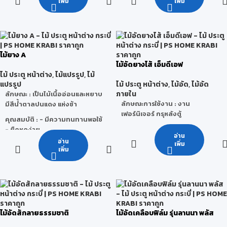
เพิ่ม
เพิ่ม
เรซินเป็นส่วนผสม ผ่าน
ตะแกรงกันลื่นและรองรับน้ำหนักได้
กระบวนการอัดด้วยความร้อนและ
ดี, ความหนาแน่นสูง แข็งแรง ไม่
แรงดันสูง
แตกหักง่าย ,ปราศจากสารฟอร์มั
ลดีไฮด์
มาตรฐานสากล จากโรงงานผู้ผลิต
ประเทศมาเลเซีย ซึ่งเป็นผู้ผลิต OSB
ลักษณะการใช้งาน : เหมาะสำหรับ
ไม้ยาง A
อันดับหนึ่งในภูมิภาคอาเซียน
งานเฟอร์นิเจอร์ที่ต้องการต้นทุน
ไม้อัดยางไส้ เอ็มดีเอฟ
บริษัท สุขสวัสดิ์ไม้อัดไทย จำกัด
ต่ำในการทำ
ไม้ ประตู หน้าต่าง
,
ไม้แปรรูป
,
ไม้
เป็นผู้แทนจำหน่ายแต่เพียงผู้เดียว
แปรรูป
ไม้ ประตู หน้าต่าง
,
ไม้อัด
,
ไม้อัด
ในประเทศไทย
ภายใน
ลักษณะ
: เป็นไม้เนื้ออ่อนและหยาบ
นวัตกรรมวัสดุทดแทนไม้ ที่ตอบ
ลักษณะการใช้งาน : งาน
มีสีน้ำตาลปนแดง แห่งช้า
โจทย์และเป็นมิตรกับสิ่งแวดล้อม
เฟอร์นิเจอร์ กรุหลังตู้
คุณสมบัติ
: - มีความทนทานพอใช้
คุณสมบัติ LANNA OSB
- ยืดหดง่าย
อ่าน
มีความเหนียว ยืดหยุ่นสูง รับแรง
- เลื่อย ไส ผ่าง่าย
อ่าน
เพิ่ม
เฉือนแรงดัดได้ดี และแข็งแรงกว่า
- ไม้บิดงอตามสภาพภูมิอากาศ
เพิ่ม
ไม้อัดชนิดอื่น 3 เท่า
ข้อจำกัด
: เสี้ยนมักจะฉีกติดกันเป็น
คงขนาดแม้ในสภาวะความชื้นสูง
ขลุยออกมา ทำให้ขัดหรือทาน้ำมัน
ทนทานต่อความชื้น ได้ดี ทำให้ไม้ไม่
ไม่ค่อยดี ถ้าไสตอนไม้สด ๆ อยู่จะ
โค้งงอ ผิวหน้าไม่หลุดแตก
ไม่เรียบดีนัก หากใช้ในการก่อสร้าง
ทนทานต่อเชื้อรา และแมลงทุกชนิด
จะรับน้ำหนักมากๆไม่ได้ ใช้ในที่ต้อง
ง่ายต่อการติดตั้งเนื่องจากใช้กับ
ไม้อัดสักลายธรรมชาติ
ไม้อัดเคลือบฟิล์ม รุ่นลานนา พลัส
ตากแดตากฝนไม่ได้แต่ถ้าทาสี
เครื่องมืองานไม้ได้ทุกประเภท เช่น
น้ำมันป้องกันไว้ น้ำหนักต่อ 1