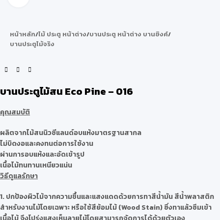
หน้าหลัก
/
ไม้ ประตู หน้าต่าง
/
บานประตู หน้าต่าง บานซิงค์
/
บานประตูไม้จริง
บานประตูไม้สน Eco Pine – 016
คุณสมบัติ
ผลิตจากไม้สนนิวซีแลนด์อบแห้งมาตรฐานสากล
ไม่บิดงอและคงทนต่อการใช้งาน
ผ่านการอบแห้งและอัดเข้ารูป
เนื้อไม้ทนทานเหนียวแน่น
วิธีดูแลรักษา
1.
ปกป้องผิวไม้จากความชื้นและแสงแดดด้วยการทาสีน้ำมัน สีน้ำพลาสติก
สำหรับงานไม้โดยเฉพาะ หรือใช้สีย้อมไม้ (Wood Stain) ซึ่งทาแล้วซึมเข้า
เนื้อไม้ จึงโปร่งแสงเห็นลายไม้โดยสามารถจัดการได้ด้วยตัวเอง