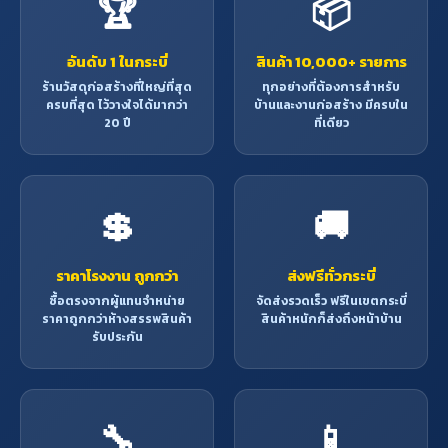
🏆
📦
เครื่องมืออกสิกรรม เก้าอี้ ชิงช้า
การสร้างบ้านเรือนที่รับน้ำหนัก
มาก ด้ามเครื่องมือกสิกรรม
อันดับ 1 ในกระบี่
สินค้า 10,000+ รายการ
โครงสร้างอาคาร เช่น ตง คาน
ร้านวัสดุก่อสร้างที่ใหญ่ที่สุด
ทุกอย่างที่ต้องการสำหรับ
วงกบ ประตูหน้าต่าง โครงหลังคา
ครบที่สุด ไว้วางใจได้มากว่า
บ้านและงานก่อสร้าง มีครบใน
เสา เป็นต้น
20 ปี
ที่เดียว
💲
🚚
ราคาโรงงาน ถูกกว่า
ส่งฟรีทั่วกระบี่
ซื้อตรงจากผู้แทนจำหน่าย
จัดส่งรวดเร็ว ฟรีในเขตกระบี่
ราคาถูกกว่าห้างสรรพสินค้า
สินค้าหนักก็ส่งถึงหน้าบ้าน
รับประกัน
🔧
📱