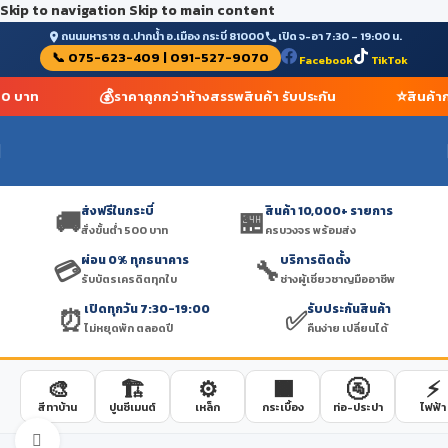
Skip to navigation
Skip to main content
ถนนมหาราช ต.ปากน้ำ อ.เมือง กระบี่ 81000
เปิด จ-อา 7:30 – 19:00 น.
📞 075-623-409 | 091-527-9070
Facebook
TikTok
💰
⭐
500 บาท
ราคาถูกกว่าห้างสรรพสินค้า รับประกัน
สินค้า
ส่งฟรีในกระบี่
สินค้า 10,000+ รายการ
🚚
🏪
สั่งขั้นต่ำ 500 บาท
ครบวงจร พร้อมส่ง
ผ่อน 0% ทุกธนาคาร
บริการติดตั้ง
💳
🔧
รับบัตรเครดิตทุกใบ
ช่างผู้เชี่ยวชาญมืออาชีพ
เปิดทุกวัน 7:30-19:00
รับประกันสินค้า
⏰
✅
ไม่หยุดพัก ตลอดปี
คืนง่าย เปลี่ยนได้
🎨
🏗️
⚙️
🟫
🚰
⚡
สีทาบ้าน
ปูนซีเมนต์
เหล็ก
กระเบื้อง
ท่อ-ประปา
ไฟฟ้า
Click to enlarge