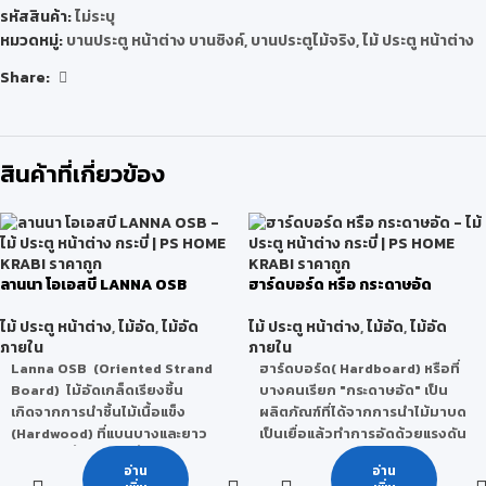
รหัสสินค้า:
ไม่ระบุ
หมวดหมู่:
บานประตู หน้าต่าง บานซิงค์
,
บานประตูไม้จริง
,
ไม้ ประตู หน้าต่าง
Share:
สินค้าที่เกี่ยวข้อง
ลานนา โอเอสบี LANNA OSB
ฮาร์ดบอร์ด หรือ กระดาษอัด
ไม้ ประตู หน้าต่าง
,
ไม้อัด
,
ไม้อัด
ไม้ ประตู หน้าต่าง
,
ไม้อัด
,
ไม้อัด
ภายใน
ภายใน
Lanna OSB (Oriented Strand
ฮาร์ดบอร์ด( Hardboard)
หรือที่
Board) ไม้อัดเกล็ดเรียงชิ้น
บางคนเรียก "กระดาษอัด" เป็น
เกิดจากการนำชิ้นไม้เนื้อแข็ง
ผลิตภัณฑ์ที่ได้จากการนำไม้มาบด
(Hardwood) ที่แบนบางและยาว
เป็นเยื่อแล้วทำการอัดด้วยแรงดัน
วางสลับเสี้ยนขวางตั้งฉากกัน
สูง คุณสมบัติเด่น ผิวหน้าเรียบ
อ่าน
อ่าน
หลายชั้น โดยใช้กาวชนิดพิเศษและ
แกร่ง ผิวสัมผัสด้านหลังเป็นรอย