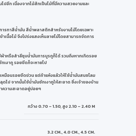
ไปอีก เนื่องจากไม้สักเป็นไม้ที่มีความสวยงามและ
ารทาสีน้ำมัน สีน้ำพลาสติกสำหรับงานไม้โดยเฉพาะ
มเข้าเนื้อไม้ จึงโปร่งแสงเห็นลายไม้โดยสามารถจัดการ
ช้ผ้าหรือสำลีชุบน้ำมันการบูรถูก็ได้ รวมถึงหากเกิดรอย
ันชักเงาถู รอยขีดก็จะหายไป
ขเหมือนรอยขีดข่วน แต่ถ้าแห้งแล้วให้ใช้น้ำมันสนชโลม
ไป จากนั้นใช้น้ำมันชักเงาถูให้สะอาด ซึ่งเจ้าของบ้าน
ทำความสะอาดอยู่บ่อยๆ
กว้าง 0.70 – 1.50
,
สูง 2.10 – 2.40 M
3.2 CM.
,
4.0 CM.
,
4.5 CM.