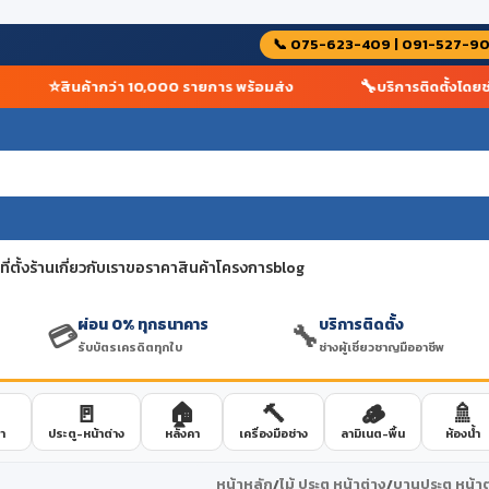
📞 075-623-409 | 091-527-9
⭐
🔧
สินค้ากว่า 10,000 รายการ พร้อมส่ง
บริการติดตั้งโดยช่างผ
่ตั้งร้าน
เกี่ยวกับเรา
ขอราคาสินค้าโครงการ
blog
ผ่อน 0% ทุกธนาคาร
บริการติดตั้ง
💳
🔧
รับบัตรเครดิตทุกใบ
ช่างผู้เชี่ยวชาญมืออาชีพ
🚪
🏠
🔨
🪵
🚿
า
ประตู-หน้าต่าง
หลังคา
เครื่องมือช่าง
ลามิเนต-พื้น
ห้องน้ำ
หน้าหลัก
/
ไม้ ประตู หน้าต่าง
/
บานประตู หน้าต