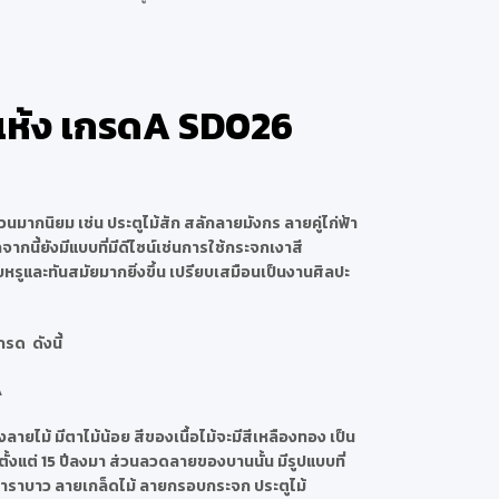
แห้ง เกรดA SD026
มากนิยม เช่น ประตูไม้สัก สลักลายมังกร ลายคู่ไก่ฟ้า
กนี้ยังมีแบบที่มีดีไซน์เช่นการใช้กระจกเงาสี
รูและทันสมัยมากยิ่งขึ้น เปรียบเสมือนเป็นงานศิลปะ
รด ดังนี้
A
ลายไม้ มีตาไม้น้อย สีของเนื้อไม้จะมีสีเหลืองทอง เป็น
ตั้งแต่ 15 ปีลงมา ส่วนลวดลายของบานนั้น มีรูปแบบที่
คาราบาว ลายเกล็ดไม้ ลายกรอบกระจก ประตูไม้