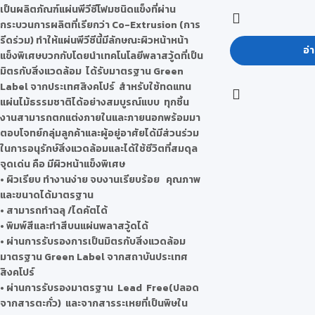
เป็นผลิตภัณฑ์แผ่นพีวีซีโฟมชนิดแข็งที่ผ่าน
กระบวนการผลิตที่เรียกว่า Co-Extrusion (การ
รีดร่วม) ทำให้แผ่นพีวีซีนี้มีลักษณะผิวหน้าหน้า
อ่า
แข็งพิเศษบวกกับโดยนำเทคโนโลยีพลาสวู้ดที่เป็น
มิตรกับสิ่งแวดล้อม ได้รับมาตรฐาน Green
Label จากประเทศสิงคโปร์ สำหรับใช้ทดแทน
แผ่นไม้ธรรมชาติได้อย่างสมบูรณ์แบบ ทุกชิ้น
งานสามารถตกแต่งภายในและภายนอกพร้อมมา
ตอบโจทย์กลุ่มลูกค้าและผู้อยู่อาศัยได้มีส่วนร่วม
ในการอนุรักษ์สิ่งแวดล้อมและได้ใช้ชีวิตที่สมดุล
จุดเด่น คือ มีผิวหน้าแข็งพิเศษ
• ผิวเรียบ ทำงานง่าย จบงานเรียบร้อย คุณภาพ
และขนาดได้มาตรฐาน
• สามารถทำฉลุ /ไดคัตได้
• พิมพ์สีและทำสีบนแผ่นพลาสวู้ดได้
• ผ่านการรับรองการเป็นมิตรกับสิ่งแวดล้อม
มาตรฐาน Green Label จากสถาบันประเทศ
สิงคโปร์
• ผ่านการรับรองมาตรฐาน Lead Free(ปลอด
จากสารตะกั่ว) และจากสารระเหยที่เป็นพิษใน