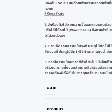
ป้องกันแดด ลม ฝนด้วยเพิ่มความคงทนเพิ่มขึ้น
คงทน
วิธีดูแลรักษา
1.
ปกป้องผิวไม้จากความชื้นและแสงแดดด้วยก
หรือใช้สีย้อมไม้ (Wood Stain) ซึ่งทาแล้วซึ
ได้ด้วยตัวเอง
2.
หากเกิดรอยคราบเป็นวงที่ ประตูไม้สัก ให้ใ
ขีดข่วนที่ ประตูไม้สัก ให้ใช้ผ้าสะอาดชุบน้ำม
3.
กรณีคราบเปื้อนจากสีถ้าสียังไม่แห้งก็แก้ไ
บริเวณคราบนั้นจนกว่าคราบสีจะอ่อนตัวและหลุด
อาจจะต้องพิถีพิถันในการดูแลรักษาและหมั่น
ขนาด
ความหนา