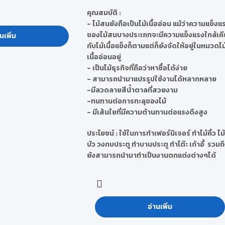
คุณสมบัติ
:
- ไม้สนยังถือเป็นไม้เนื้ออ่อน แม้ว่าความแข็งแ
ของไม้สนบางประเภทจะมีความแข็งแรงใกล้เคี
นเพิ่ม
กับไม้เนื้อแข็งก็ตามแต่ก็ยังจัดให้อยู่ในหมวดไม
เนื้ออ่อนอยู่
- เป็นไม้ธุรกิจที่ถือว่าหาซื้อได้ง่าย
- สามารถนำมาแปรรูปใช้งานได้หลากหลาย
-มีลวดลายสีน้ำตาลที่สวยงาม
-ทนทานต่อการทะลุของไม้
- มีเส้นใยที่มีความต้านทานต่อแรงดึงสูง
ประโยชน์
: ใช้ในการทำเฟอร์นิเจอร์ ทำไม้คิ้ว ไม้
บัว วงกบประตู ทำบานประตู ทำโต๊ะ เก้าอี้ รวมถ
ยังสามารถนำมาทำเป็นงานตกแต่งต่างๆได้
อ่านเพิ่ม