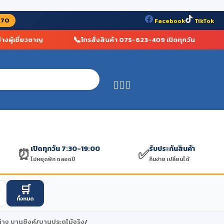
070
Facebook
TikTok
📞
🏆
ู้เชี่ยวชาญ
โทรสั่งสินค้า 075-623-409 เปิดทุกวัน
฿
0.00
เปิดทุกวัน 7:30-19:00
รับประกันสินค้า
⏰
✅
ไม่หยุดพัก ตลอดปี
คืนง่าย เปลี่ยนได้
🛒
ทั้งหมด
่าง บานซิงค์
/
บานประตูไม้จริง
/