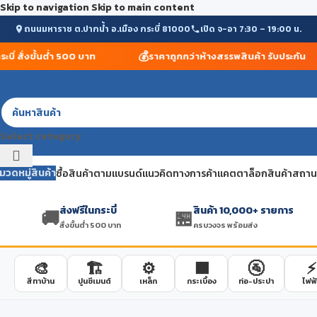
Skip to navigation
Skip to main content
ถนนมหาราช ต.ปากน้ำ อ.เมือง กระบี่ 81000
เปิด จ-อา 7:30 – 19:00 น.
💰
่ สั่งขั้นต่ำ 500 บาท
ราคาถูกกว่าห้างสรรพสินค้า รับประกัน
Select category
มวดหมู่สินค้า
ซื้อสินค้าตามแบรนด์
แนวคิดทางการค้า
แคตตาล็อกสินค้า
สถานที
ส่งฟรีในกระบี่
สินค้า 10,000+ รายการ
🚚
🏪
สั่งขั้นต่ำ 500 บาท
ครบวงจร พร้อมส่ง
🎨
🏗️
⚙️
🟫
🚰
⚡
สีทาบ้าน
ปูนซีเมนต์
เหล็ก
กระเบื้อง
ท่อ-ประปา
ไฟฟ้