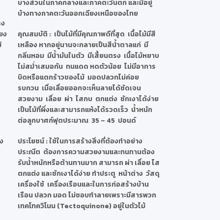
บางส่วนในภาคกลางและภาคตะวันตก และมีอยู่
บ้างทางภาคตะวันออกเฉียงเหนือของไทย
รง
ยง
คุณสมบัติ
: เป็นไม้ที่มีคุณภาพดีที่สุด เนื้อไม้มีสี
้
เหลือง หากอยู่นานจะกลายเป็นสีน้ำตาลแก่ มี
กลิ่นหอม มีน้ำมันในตัว มีเสี้ยนตรง เนื้อไม้หยาบ
ไม่สม่ำเสมอกัน ทนแดด หดตัวน้อย ไม่มีอาการ
บิดหรือแตกร้าวของไม้ มอดปลวกไม่ค่อย
รบกวน เมื่อเลื่อยออกจะเห็นลายได้ชัดเจน
สวยงาม เลื่อย ผ่า ไสกบ ตกแต่ง ชักเงาได้ง่าย
เป็นไม้ที่ผึ่งและสามารถแห้งได้รวดเร็ว น้ำหนัก
ต่อลูกบาศก์ฟุตประมาณ 35 – 45 ปอนด์
ึง
ประโยชน์
: ใช้ในการสร้างสิ่งที่ต้องทำอย่าง
ประณีต ต้องการความสวยงามและทนทานต้อง
รับน้ำหนักหรือต้านทานมาก สามารถ ผ่า เลื่อย ไส
ตกแต่ง และชักเงาได้ง่าย ทำประตู หน้าต่าง วัสดุ
เครื่องใช้ เครื่องเรือนและในการก่อสร้างบ้าน
เรือน ปลวก มอด ไม่ชอบทำลายเพราะมีสารพวก
เทคโทควิโนน (Tectoquinone) อยู่ในตัวไม้