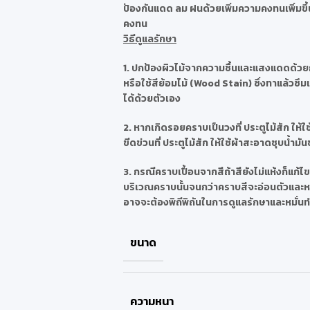
ป้องกันแดด ลม ฝนด้วยเพิ่มความคงทนเพิ่มขึ้น
คงทน
วิธีดูแลรักษา
1.
ปกป้องผิวไม้จากความชื้นและแสงแดดด้วยก
หรือใช้สีย้อมไม้ (Wood Stain) ซึ่งทาแล้วซึ
ได้ด้วยตัวเอง
2.
หากเกิดรอยคราบเป็นวงที่ ประตูไม้สัก ให้ใ
ขีดข่วนที่ ประตูไม้สัก ให้ใช้ผ้าสะอาดชุบน้ำม
3.
กรณีคราบเปื้อนจากสีถ้าสียังไม่แห้งก็แก้ไ
บริเวณคราบนั้นจนกว่าคราบสีจะอ่อนตัวและหลุด
อาจจะต้องพิถีพิถันในการดูแลรักษาและหมั่น
ขนาด
ความหนา