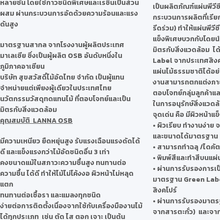
หลายชั้น โดยใช้กาวชนิดพิเศษและเรซินเป็นส่วน
เป็นผลิตภัณฑ์แผ่นพีวีซ
ผสม ผ่านกระบวนการอัดด้วยความร้อนและแรง
กระบวนการผลิตที่เรีย
ดันสูง
รีดร่วม) ทำให้แผ่นพีวีซ
แข็งพิเศษบวกกับโดยนำ
มาตรฐานสากล จากโรงงานผู้ผลิตประเทศ
มิตรกับสิ่งแวดล้อม ไ
มาเลเซีย ซึ่งเป็นผู้ผลิต OSB อันดับหนึ่งใน
Label จากประเทศสิงค
ภูมิภาคอาเซียน
แผ่นไม้ธรรมชาติได้อย
บริษัท สุขสวัสดิ์ไม้อัดไทย จำกัด เป็นผู้แทน
งานสามารถตกแต่งภา
จำหน่ายแต่เพียงผู้เดียวในประเทศไทย
ตอบโจทย์กลุ่มลูกค้าและ
นวัตกรรมวัสดุทดแทนไม้ ที่ตอบโจทย์และเป็น
ในการอนุรักษ์สิ่งแวดล้
มิตรกับสิ่งแวดล้อม
จุดเด่น คือ มีผิวหน้าแข
คุณสมบัติ LANNA OSB
• ผิวเรียบ ทำงานง่าย
และขนาดได้มาตรฐาน
มีความเหนียว ยืดหยุ่นสูง รับแรงเฉือนแรงดัดได้
• สามารถทำฉลุ /ไดคัต
ดี และแข็งแรงกว่าไม้อัดชนิดอื่น 3 เท่า
• พิมพ์สีและทำสีบนแผ่
คงขนาดแม้ในสภาวะความชื้นสูง ทนทานต่อ
• ผ่านการรับรองการเป
ความชื้น ได้ดี ทำให้ไม้ไม่โค้งงอ ผิวหน้าไม่หลุด
มาตรฐาน Green Labe
แตก
สิงคโปร์
ทนทานต่อเชื้อรา และแมลงทุกชนิด
• ผ่านการรับรองมา
ง่ายต่อการติดตั้งเนื่องจากใช้กับเครื่องมืองานไม้
จากสารตะกั่ว) และจาก
ได้ทุกประเภท เช่น ตัด ไส ตอก เจาะ เป็นต้น