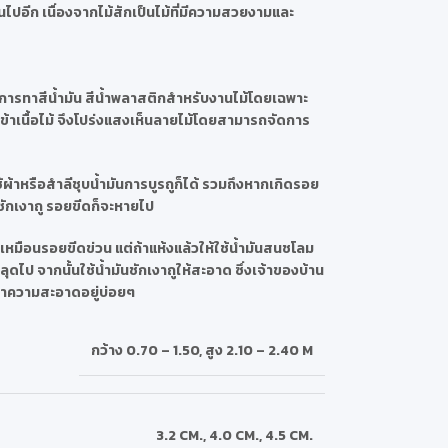
ไปอีก เนื่องจากไม้สักเป็นไม้ที่มีความสวยงามและ
ารทาสีน้ำมัน สีน้ำพลาสติกสำหรับงานไม้โดยเฉพาะ
มเข้าเนื้อไม้ จึงโปร่งแสงเห็นลายไม้โดยสามารถจัดการ
ช้ผ้าหรือสำลีชุบน้ำมันการบูรถูก็ได้ รวมถึงหากเกิดรอย
ันชักเงาถู รอยขีดก็จะหายไป
ขเหมือนรอยขีดข่วน แต่ถ้าแห้งแล้วให้ใช้น้ำมันสนชโลม
ไป จากนั้นใช้น้ำมันชักเงาถูให้สะอาด ซึ่งเจ้าของบ้าน
ทำความสะอาดอยู่บ่อยๆ
กว้าง 0.70 – 1.50
,
สูง 2.10 – 2.40 M
3.2 CM.
,
4.0 CM.
,
4.5 CM.