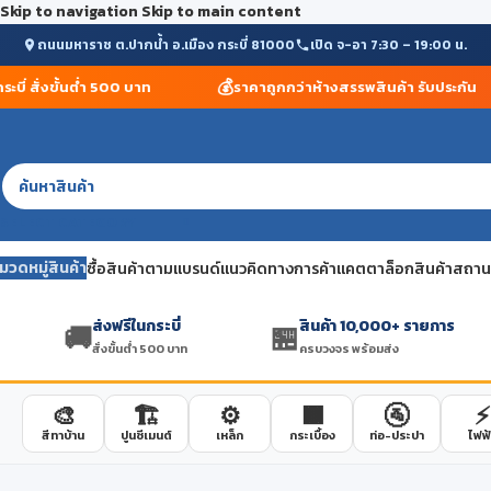
Skip to navigation
Skip to main content
ถนนมหาราช ต.ปากน้ำ อ.เมือง กระบี่ 81000
เปิด จ-อา 7:30 – 19:00 น.
💰
่ สั่งขั้นต่ำ 500 บาท
ราคาถูกกว่าห้างสรรพสินค้า รับประกัน
SELECT CATEGORY
มวดหมู่สินค้า
ซื้อสินค้าตามแบรนด์
แนวคิดทางการค้า
แคตตาล็อกสินค้า
สถานที
ส่งฟรีในกระบี่
สินค้า 10,000+ รายการ
🚚
🏪
สั่งขั้นต่ำ 500 บาท
ครบวงจร พร้อมส่ง
🎨
🏗️
⚙️
🟫
🚰
⚡
สีทาบ้าน
ปูนซีเมนต์
เหล็ก
กระเบื้อง
ท่อ-ประปา
ไฟฟ้