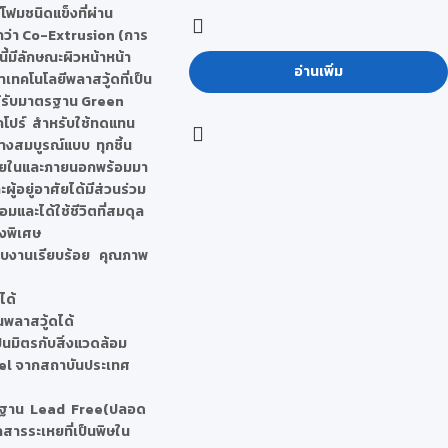
ีโฟมชนิดแข็งที่ผ่าน
กว่า Co-Extrusion (การ
ีนี้มีลักษณะผิวหน้าหน้า
อ่านเพิ่ม
เทคโนโลยีพลาสวู้ดที่เป็น
ด้รับมาตรฐาน Green
โปร์ สำหรับใช้ทดแทน
่างสมบูรณ์แบบ ทุกชิ้น
ยในและภายนอกพร้อมมา
ผู้อยู่อาศัยได้มีส่วนร่วม
อมและได้ใช้ชีวิตที่สมดุล
็งพิเศษ
 จบงานเรียบร้อย คุณภาพ
ได้
นพลาสวู้ดได้
็นมิตรกับสิ่งแวดล้อม
l จากสถาบันประเทศ
ตรฐาน Lead Free(ปลอด
สารระเหยที่เป็นพิษใน