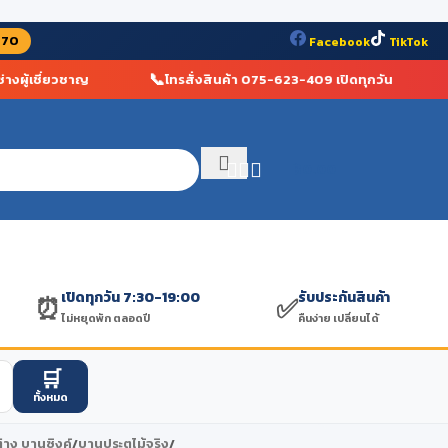
070
Facebook
TikTok
📞

ผู้เชี่ยวชาญ
โทรสั่งสินค้า 075-623-409 เปิดทุกวัน
฿
0.00
เปิดทุกวัน 7:30-19:00
รับประกันสินค้า
⏰
✅
ไม่หยุดพัก ตลอดปี
คืนง่าย เปลี่ยนได้
🛒
ทั้งหมด
่าง บานซิงค์
/
บานประตูไม้จริง
/