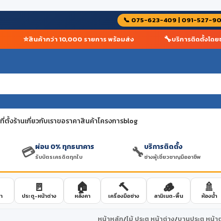
📞 075-623-409 | 091-527-9
⭐
🔧
สินค้ากว่า 10,000 รายการ พร้อมส่ง
บริการติดตั้งโดยช่าง
่ตั้งร้าน
เกี่ยวกับเรา
ขอราคาสินค้าโครงการ
blog
ผ่อน 0% ทุกธนาคาร
บริการติดตั้ง
💳
🔧
รับบัตรเครดิตทุกใบ
ช่างผู้เชี่ยวชาญมืออาชีพ
🚪
🏠
🔨
🪵
🚿
า
ประตู-หน้าต่าง
หลังคา
เครื่องมือช่าง
ลามิเนต-พื้น
ห้องน้ำ
หน้าหลัก
/
ไม้ ประตู หน้าต่าง
/
บานประตู หน้าต