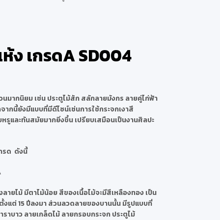
แห้ง เกรดA SD004
มากนิยม เช่น ประตูไม้สัก สลักลายมังกร ลายคู่ไก่ฟ้า
กนี้ยังมีแบบที่มีดีไซน์เช่นการใช้กระจกเงาสี
รูและทันสมัยมากยิ่งขึ้น เปรียบเสมือนเป็นงานศิลปะ
รด ดังนี้
A
ลายไม้ มีตาไม้น้อย สีของเนื้อไม้จะมีสีเหลืองทอง เป็น
ตั้งแต่ 15 ปีลงมา ส่วนลวดลายของบานนั้น มีรูปแบบที่
คาราบาว ลายเกล็ดไม้ ลายกรอบกระจก ประตูไม้