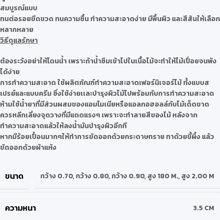
สมบูรณ์แบบ
ทนต่อรอยขีดขวด ทนความชื้น ทำความสะอาดง่าย มีพื้นผิว และสีสันให้เลือก
หลากหลาย
วิธีดูแลรักษา
ต้องระวังอย่าให้โดนน้ำ เพราะถ้าน้ำซึมเข้าไปในเนื้อไม้จะทำให้ไม้เปื่อยจนพัง
ได้ง่าย
การทำความสะอาด ใช้ผลิตภัณฑ์ทำความสะอาดเฟอร์นิเจอร์ไม้ ทั้งแบบส
เปรย์และแบบครีม ซึ่งใช้ง่ายเเละบำรุงผิวไม้ไปพร้อมกับการทำความสะอาด
ห้ามใช้น้ำยาที่มีส่วนผสมของแอมโมเนียหรือแอลกอฮอลล์กับไม้เด็ดขาด
ควรหลีกเลี่ยงจุดวางที่มีแดดแรงๆ เพราะจะทำลายสีของไม้ หลังจาก
ทำความสะอาดแล้วให้ลงน้ำมันบำรุงผิวอีกที
หากมีร้อยเปื้อนมากๆให้ทำการขัดออกด้วยกระดาษทราย ทาด้วยขี้ผึ้ง แล้ว
ขัดออกด้วยผ้าแห้ง
ขนาด
กว้าง 0.70
,
กว้าง 0.80
,
กว้าง 0.90
,
สูง 180 M.
,
สูง 2.00 M
ความหนา
3.5 CM