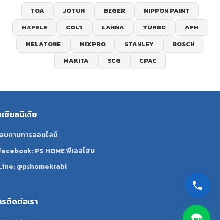
TOA
JOTUN
BEGER
NIPPON PAINT
HAFELE
COLT
LANNA
TURBO
APH
MELATONE
MIXPRO
STANLEY
BOSCH
MAKITA
SCG
CPAC
ซเชียลมีเดีย
อบถามทารออนไลน์
facebook: PS HOME พีเอสโฮม
Line: @pshomekrabi
ทรติดต่อเรา
LINE