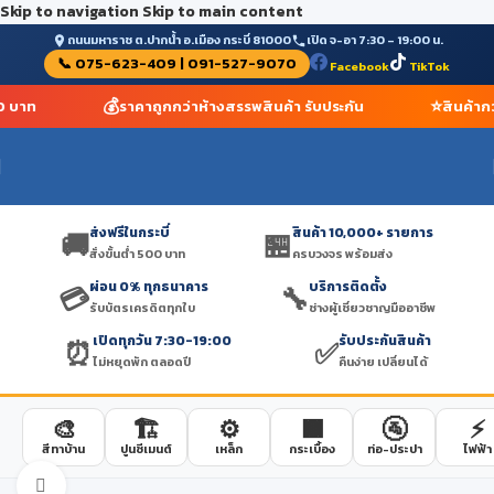
Skip to navigation
Skip to main content
ถนนมหาราช ต.ปากน้ำ อ.เมือง กระบี่ 81000
เปิด จ-อา 7:30 – 19:00 น.
📞 075-623-409 | 091-527-9070
Facebook
TikTok
💰
⭐
00 บาท
ราคาถูกกว่าห้างสรรพสินค้า รับประกัน
สินค้าก
ส่งฟรีในกระบี่
สินค้า 10,000+ รายการ
🚚
🏪
สั่งขั้นต่ำ 500 บาท
ครบวงจร พร้อมส่ง
ผ่อน 0% ทุกธนาคาร
บริการติดตั้ง
💳
🔧
รับบัตรเครดิตทุกใบ
ช่างผู้เชี่ยวชาญมืออาชีพ
เปิดทุกวัน 7:30-19:00
รับประกันสินค้า
⏰
✅
ไม่หยุดพัก ตลอดปี
คืนง่าย เปลี่ยนได้
🎨
🏗️
⚙️
🟫
🚰
⚡
สีทาบ้าน
ปูนซีเมนต์
เหล็ก
กระเบื้อง
ท่อ-ประปา
ไฟฟ้า
Click to enlarge