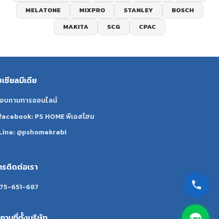
MELATONE
MIXPRO
STANLEY
BOSCH
MAKITA
SCG
CPAC
ซเชียลมีเดีย
อบถามทารออนไลน์
facebook: PS HOME พีเอสโฮม
Line: @pshomekrabi
ทรติดต่อเรา
75-651-687
ถานที่ตั้งบริษัท
LINE