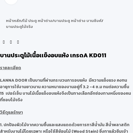
หน้าหลัก
/
ไม้ ประตู หน้าต่าง
/
บานประตู หน้าต่าง บานซิงค์
/
บานประตูไม้จริง
บานประตูไม้เนื้อเเข็งอบแห้ง เกรดA KD011
รายละเอียด
LANNA DOOR เป็นบานที่ผ่านกระบวนการอบแห้ง มีความแข็งแรง คงทน
อายุการใช้งานยาวนาน ความหนาของบานอยู่ที่ 3.2 -4 ซ.ม ทนต่อความชื้น
15 เปอร์เซ็น บานไม้เนื้อแข็งอบแห้งจึงเป็นทางเลือกอีกช่องทางหนึ่งของคน
ที่ชอบไม้จริง
วิธีดูแลรักษา
1.
ปกป้องผิวไม้จากความชื้นและแสงแดดด้วยการทาสีน้ำมัน สีน้ำพลาสติก
สำหรับงานไม้โดยเฉพาะ หรือใช้สีย้อมไม้ (Wood Stain) ซึ่งทาแล้วซึมเข้า