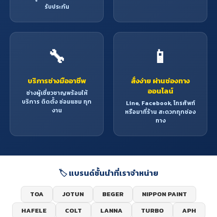
รับประกัน
🔧
📱
บริการช่างมืออาชีพ
สั่งง่าย ผ่านช่องทาง
ออนไลน์
ช่างผู้เชี่ยวชาญพร้อมให้
บริการ ติดตั้ง ซ่อมแซม ทุก
Line, Facebook, โทรศัพท์
งาน
หรือมาที่ร้าน สะดวกทุกช่อง
ทาง
🏷️ แบรนด์ชั้นนำที่เราจำหน่าย
TOA
JOTUN
BEGER
NIPPON PAINT
HAFELE
COLT
LANNA
TURBO
APH