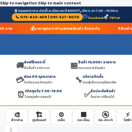
Skip to navigation
Skip to main content
ถนนมหาราช ต.ปากน้ำ อ.เมือง กระบี่ 81000
เปิด จ-อา 7:30 – 19:00 น.
📞 075-623-409 | 091-527-9070
Facebook
TikTok
💰
⭐
 500 บาท
ราคาถูกกว่าห้างสรรพสินค้า รับประกัน
สินค้า
ส่งฟรีในกระบี่
สินค้า 10,000+ รายการ
🚚
🏪
สั่งขั้นต่ำ 500 บาท
ครบวงจร พร้อมส่ง
ผ่อน 0% ทุกธนาคาร
บริการติดตั้ง
💳
🔧
รับบัตรเครดิตทุกใบ
ช่างผู้เชี่ยวชาญมืออาชีพ
เปิดทุกวัน 7:30-19:00
รับประกันสินค้า
⏰
✅
ไม่หยุดพัก ตลอดปี
คืนง่าย เปลี่ยนได้
🎨
🏗️
⚙️
🟫
🚰
⚡
สีทาบ้าน
ปูนซีเมนต์
เหล็ก
กระเบื้อง
ท่อ-ประปา
ไฟฟ้า
Click to enlarge