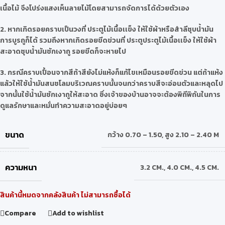
เนื้อไม้ จึงโปร่งแสงเห็นลายไม้โดยสามารถจัดการได้ด้วยตัวเอง
2.
หากเกิดรอยคราบเป็นวงที่ ประตูไม้เนื้อเเข็ง ให้ใช้ผ้าหรือสำลีชุบน้ำมัน
การบูรถูก็ได้ รวมถึงหากเกิดรอยขีดข่วนที่ ประตูประตูไม้เนื้อเเข็ง ให้ใช้ผ้า
สะอาดชุบน้ำมันชักเงาถู รอยขีดก็จะหายไป
3.
กรณีคราบเปื้อนจากสีถ้าสียังไม่แห้งก็แก้ไขเหมือนรอยขีดข่วน แต่ถ้าแห้ง
แล้วให้ใช้น้ำมันสนชโลมบริเวณคราบนั้นจนกว่าคราบสีจะอ่อนตัวและหลุดไป
จากนั้นใช้น้ำมันชักเงาถูให้สะอาด ซึ่งเจ้าของบ้านอาจจะต้องพิถีพิถันในการ
ดูแลรักษาและหมั่นทำความสะอาดอยู่บ่อยๆ
ขนาด
กว้าง 0.70 – 1.50
,
สูง 2.10 – 2.40 M
ความหนา
3.2 CM.
,
4.0 CM.
,
4.5 CM.
สินค้านี้หมดจากคลังสินค้า ไม่สามารถซื้อได้
Compare
Add to wishlist